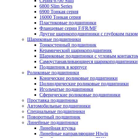
Серия 6700 Slim
6800 Slim Series
6900 Тонкая серия
16000 Тонкая серия
Пластиковые подшипники
Фланцевые серии F/FR/MF
Другие шарикоподшипники с глубоким пазом
Шариковые подшипники
Тонкостенный подшипник
Керамический шарикоподшипник
Шариковые подшипники с угловым контакто
Самоустанавливающиеся шарикоподшипники
Подшипник в корпусе
Роликовые подшипники
Конические роликовые подшипники
Цилиндрические роликовые подшипники
Игольчатые подшипники
Сферические роликовые подшипники
Проставка подшипника
Автомобильные подшипники
Специальные подшипники
Поворотный подшипник
Линейные подшипники
Линейная втулка
Линейные направляющие Hiwin