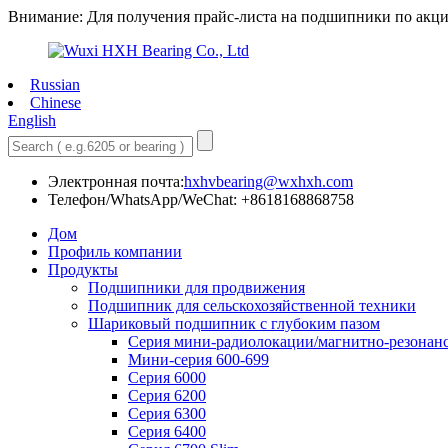
Внимание: Для получения прайс-листа на подшипники по акци
Russian
Chinese
English
Электронная почта:
hxhvbearing@wxhxh.com
Телефон/WhatsApp/WeChat: +8618168868758
Дом
Профиль компании
Продукты
Подшипники для продвижения
Подшипник для сельскохозяйственной техники
Шариковый подшипник с глубоким пазом
Серия мини-радиолокации/магнитно-резонан
Мини-серия 600-699
Серия 6000
Серия 6200
Серия 6300
Серия 6400