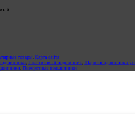
Китай
улярные товары
,
Карта сайта
 подшипники
,
Пластиковый подшипник
,
Шарикоподшипники угл
дшипники
,
Поворотные подшипники