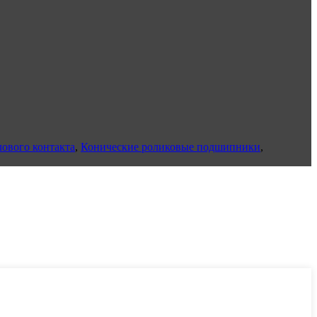
ового контакта
,
Конические роликовые подшипники
,