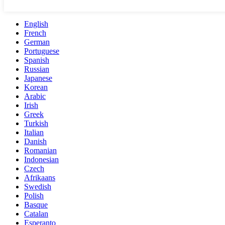
English
French
German
Portuguese
Spanish
Russian
Japanese
Korean
Arabic
Irish
Greek
Turkish
Italian
Danish
Romanian
Indonesian
Czech
Afrikaans
Swedish
Polish
Basque
Catalan
Esperanto