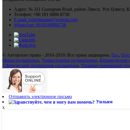
Адрес: № 311 Guangnan Road, район Лянси, Уси Цзянсу, 
Телефон: +86 181 6886 8758
E-mail: hxhvbearing@wxhxh.com
WhatsApp: 8618168868758
© Авторские права - 2010-2019: Все права защищены.
Гид
,
Поп
Мини-подшипник
,
Тонкостенные подшипники
,
Керамические
Сферический подшипник скольжения
,
Упорные шариковые по
Отправить электронное письмо
Уильям
x