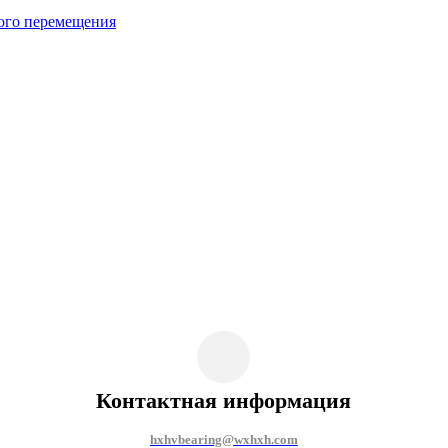
ого перемещения
Контактная информация
hxhvbearing@wxhxh.com