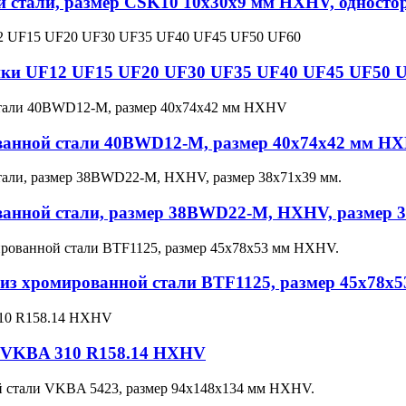
стали, размер CSK10 10x30x9 мм HXHV, односторо
ки UF12 UF15 UF20 UF30 UF35 UF40 UF45 UF50 
ванной стали 40BWD12-M, размер 40x74x42 мм H
анной стали, размер 38BWD22-M, HXHV, размер 3
из хромированной стали BTF1125, размер 45x78x
а VKBA 310 R158.14 HXHV