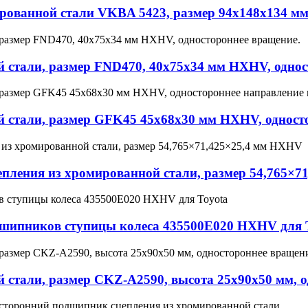
рованной стали VKBA 5423, размер 94x148x134 м
 стали, размер FND470, 40x75x34 мм HXHV, однос
 стали, размер GFK45 45x68x30 мм HXHV, одност
ления из хромированной стали, размер 54,765×7
шипников ступицы колеса 435500E020 HXHV для 
стали, размер CKZ-A2590, высота 25x90x50 мм, о