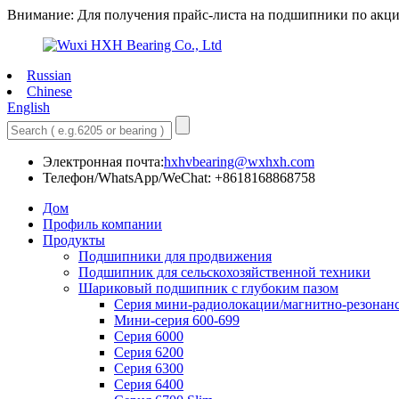
Внимание: Для получения прайс-листа на подшипники по акци
Russian
Chinese
English
Электронная почта:
hxhvbearing@wxhxh.com
Телефон/WhatsApp/WeChat: +8618168868758
Дом
Профиль компании
Продукты
Подшипники для продвижения
Подшипник для сельскохозяйственной техники
Шариковый подшипник с глубоким пазом
Серия мини-радиолокации/магнитно-резонан
Мини-серия 600-699
Серия 6000
Серия 6200
Серия 6300
Серия 6400