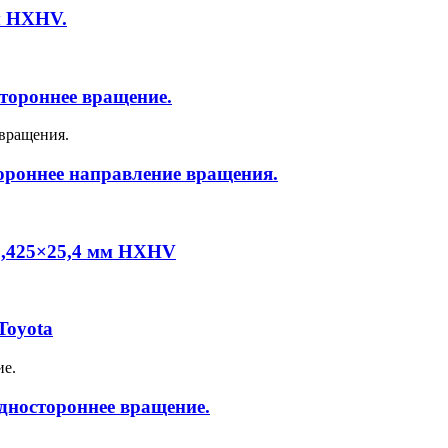
м HXHV.
тороннее вращение.
ороннее направление вращения.
1,425×25,4 мм HXHV
Toyota
дностороннее вращение.