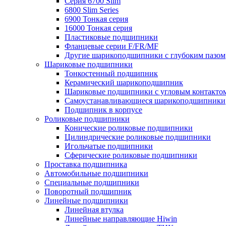
Серия 6700 Slim
6800 Slim Series
6900 Тонкая серия
16000 Тонкая серия
Пластиковые подшипники
Фланцевые серии F/FR/MF
Другие шарикоподшипники с глубоким пазом
Шариковые подшипники
Тонкостенный подшипник
Керамический шарикоподшипник
Шариковые подшипники с угловым контакто
Самоустанавливающиеся шарикоподшипники
Подшипник в корпусе
Роликовые подшипники
Конические роликовые подшипники
Цилиндрические роликовые подшипники
Игольчатые подшипники
Сферические роликовые подшипники
Проставка подшипника
Автомобильные подшипники
Специальные подшипники
Поворотный подшипник
Линейные подшипники
Линейная втулка
Линейные направляющие Hiwin