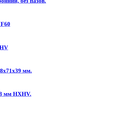
нний, без пазов.
UF60
XHV
8x71x39 мм.
53 мм HXHV.