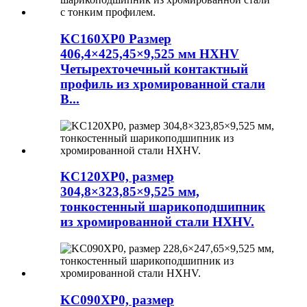
KC160XP0 Размер
406,4×425,45×9,525 мм HXHV
Четырехточечный контактный
профиль из хромированной стали
B...
KC120XP0, размер
304,8×323,85×9,525 мм,
тонкостенный шарикоподшипник
из хромированной стали HXHV.
KC090XP0, размер