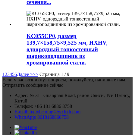
сечения...
KC055CP0, размер
139,7×158,75×9,525 мм, HXHV,
однорядный тонкостенный
шарикоподшипник из
хромированной стали.
1
2
3
4
5
6
Далее >
>>
Страница 1 / 9
Если у вас возникнут вопросы, пожалуйста, напишите нам.
Отправить сообщение сейчас
Адрес: № 311 Guangnan Road, район Лянси, Уси Цзянсу,
Китай
Телефон: +86 181 6886 8758
E-mail: hxhvbearing@wxhxh.com
WhatsApp: 8618168868758