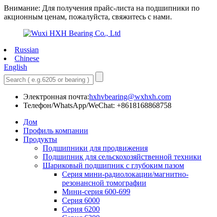
Внимание: Для получения прайс-листа на подшипники по
акционным ценам, пожалуйста, свяжитесь с нами.
Russian
Chinese
English
Электронная почта:
hxhvbearing@wxhxh.com
Телефон/WhatsApp/WeChat: +8618168868758
Дом
Профиль компании
Продукты
Подшипники для продвижения
Подшипник для сельскохозяйственной техники
Шариковый подшипник с глубоким пазом
Серия мини-радиолокации/магнитно-
резонансной томографии
Мини-серия 600-699
Серия 6000
Серия 6200