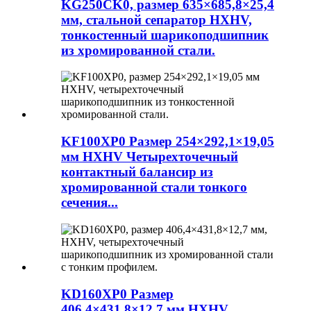
KG250CK0, размер 635×685,8×25,4
мм, стальной сепаратор HXHV,
тонкостенный шарикоподшипник
из хромированной стали.
KF100XP0 Размер 254×292,1×19,05
мм HXHV Четырехточечный
контактный балансир из
хромированной стали тонкого
сечения...
KD160XP0 Размер
406,4×431,8×12,7 мм HXHV