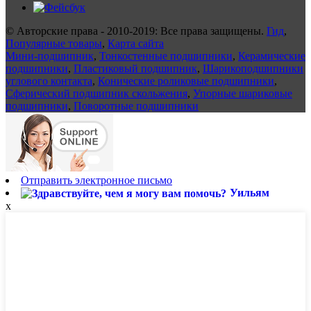
© Авторские права - 2010-2019: Все права защищены.
Гид
,
Популярные товары
,
Карта сайта
Мини-подшипник
,
Тонкостенные подшипники
,
Керамические
подшипники
,
Пластиковый подшипник
,
Шарикоподшипники
углового контакта
,
Конические роликовые подшипники
,
Сферический подшипник скольжения
,
Упорные шариковые
подшипники
,
Поворотные подшипники
Отправить электронное письмо
Уильям
x