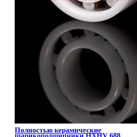
Полностью керамические
шарикоподшипники HXHV 688