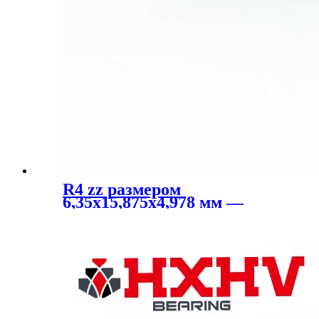
R4 zz размером
6,35x15,875x4,978 мм —
радиальный
шарикоподшипник HXHV