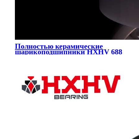
Полностью керамические
шарикоподшипники HXHV 688
с 9 шариками из ZrO2 и
сепаратором из ПТФЭ.