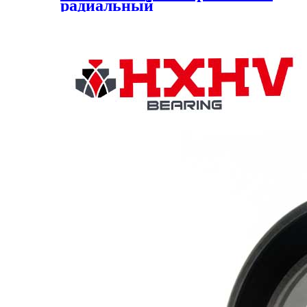
радиальный
шарикоподшипник HXHV