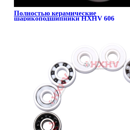
Полностью керамические
шарикоподшипники HXHV 606
с 6 шариками из ZrO2 и
сепаратором из ПТФЭ.