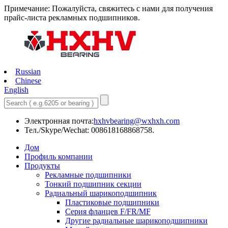
Примечание: Пожалуйста, свяжитесь с нами для получения
прайс-листа рекламных подшипников.
Russian
Chinese
English
Электронная почта:
hxhvbearing@wxhxh.com
Тел./Skype/Wechat: 008618168868758.
Дом
Профиль компании
Продукты
Рекламные подшипники
Тонкий подшипник секции
Радиальный шарикоподшипник
Пластиковые подшипники
Серия фланцев F/FR/MF
Другие радиальные шарикоподшипники