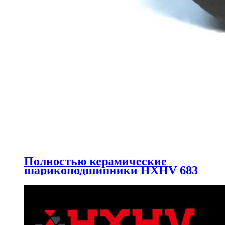
Полностью керамические
шарикоподшипники HXHV 683
с 7 шариками Si3N4 и
сепаратором из ПТФЭ.