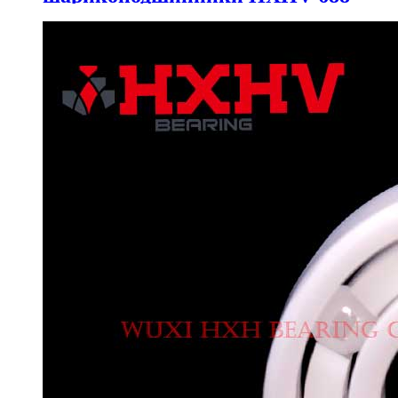
с 9 шариками из ZrO2 и
нейлоновым фиксатором.