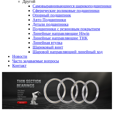
Другой
Самовыравнивающиеся шарикоподшипники
Сферические роликовые подшипники
Опорный подшипник
Авто Подшипники
Детали подшипника
Подшипники с резиновым покрытием
Линейные направляющие Hiwin
Линейные направляющие THK
Линейная втулка
Шариковый винт
Шаровой направляющий линейный ход
Новости
Часто задаваемые вопросы
Контакт