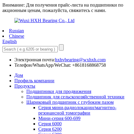
Внимание: Для получения прайс-листа на подшипники по
акционным ценам, пожалуйста, свяжитесь с нами.
Russian
Chinese
English
Электронная почта:
hxhvbearing@wxhxh.com
Телефон/WhatsApp/WeChat: +8618168868758
Дом
Профиль компании
Продукты
Подшипники для продвижения
Подшипник для сельскохозяйственной техники
Шариковый подшипник с глубоким пазом
Серия мини-радиолокации/магнитно-
резонансной томографии
Мини-серия 600-699
Серия 6000
Серия 6200