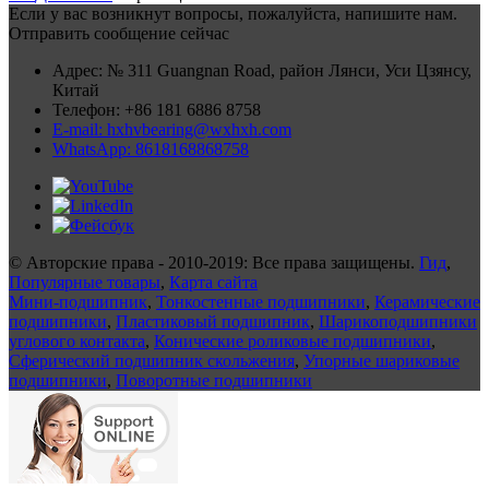
Если у вас возникнут вопросы, пожалуйста, напишите нам.
Отправить сообщение сейчас
Адрес: № 311 Guangnan Road, район Лянси, Уси Цзянсу,
Китай
Телефон: +86 181 6886 8758
E-mail: hxhvbearing@wxhxh.com
WhatsApp: 8618168868758
© Авторские права - 2010-2019: Все права защищены.
Гид
,
Популярные товары
,
Карта сайта
Мини-подшипник
,
Тонкостенные подшипники
,
Керамические
подшипники
,
Пластиковый подшипник
,
Шарикоподшипники
углового контакта
,
Конические роликовые подшипники
,
Сферический подшипник скольжения
,
Упорные шариковые
подшипники
,
Поворотные подшипники