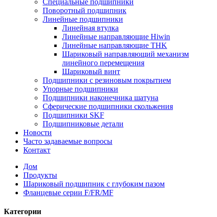
Специальные подшипники
Поворотный подшипник
Линейные подшипники
Линейная втулка
Линейные направляющие Hiwin
Линейные направляющие THK
Шариковый направляющий механизм
линейного перемещения
Шариковый винт
Подшипники с резиновым покрытием
Упорные подшипники
Подшипники наконечника шатуна
Сферические подшипники скольжения
Подшипники SKF
Подшипниковые детали
Новости
Часто задаваемые вопросы
Контакт
Дом
Продукты
Шариковый подшипник с глубоким пазом
Фланцевые серии F/FR/MF
Категории