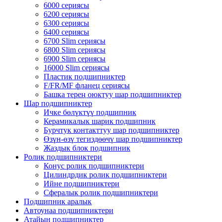
6000 сериясы
6200 сериясы
6300 сериясы
6400 сериясы
6700 Slim сериясы
6800 Slim сериясы
6900 Slim сериясы
16000 Slim сериясы
Пластик подшипниктер
F/FR/MF фланец сериясы
Башка терең оюктуу шар подшипниктер
Шар подшипниктер
Ичке бөлүктүү подшипник
Керамикалык шарик подшипник
Бурчтук контакттуу шар подшипниктер
Өзүн-өзү тегиздөөчү шар подшипниктер
Жаздык блок подшипник
Ролик подшипниктери
Конус ролик подшипниктери
Цилиндрдик ролик подшипниктери
Ийне подшипниктери
Сфералык ролик подшипниктери
Подшипник аралык
Автоунаа подшипниктери
Атайын подшипниктер