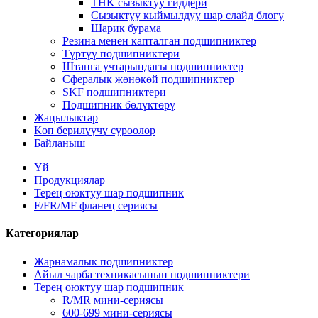
THK сызыктуу гиддери
Сызыктуу кыймылдуу шар слайд блогу
Шарик бурама
Резина менен капталган подшипниктер
Түртүү подшипниктери
Штанга учтарындагы подшипниктер
Сфералык жөнөкөй подшипниктер
SKF подшипниктери
Подшипник бөлүктөрү
Жаңылыктар
Көп берилүүчү суроолор
Байланыш
Үй
Продукциялар
Терең оюктуу шар подшипник
F/FR/MF фланец сериясы
Категориялар
Жарнамалык подшипниктер
Айыл чарба техникасынын подшипниктери
Терең оюктуу шар подшипник
R/MR мини-сериясы
600-699 мини-сериясы