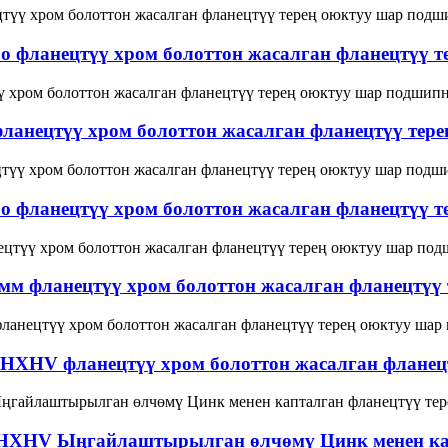
 фланецтүү хром болоттон жасалган фланецтүү т
ланецтүү хром болоттон жасалган фланецтүү тер
 фланецтүү хром болоттон жасалган фланецтүү т
мм фланецтүү хром болоттон жасалган фланецтүү
мм HXHV фланецтүү хром болоттон жасалган флане
мм HXHV Ыңгайлаштырылган өлчөмү Цинк менен кап