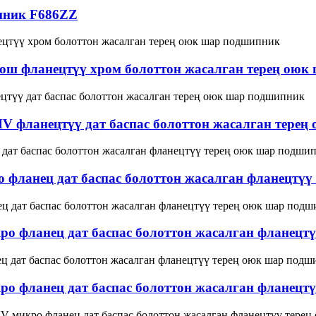
пник F686ZZ
ош фланецтүү хром болоттон жасалган терең оюк
HV фланецтүү дат баспас болоттон жасалган тере
фланец дат баспас болоттон жасалган фланецтүү
 фланец дат баспас болоттон жасалган фланецт
 фланец дат баспас болоттон жасалган фланецт