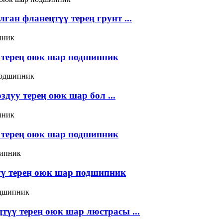
ган фланецтүү терең грунт ...
 терең оюк шар подшипник
дуу терең оюк шар бол ...
 терең оюк шар подшипник
үү терең оюк шар подшипник
түү терең оюк шар люстрасы ...