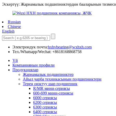
Эскертүү: Жарнамалык подшипниктердин бааларынын тизмеси
Russian
Chinese
English
Электрондук почта:
hxhvbearing@wxhxh.com
Тел./Whatsapp/Wechat: +8618168868758
Үй
Компаниянын профили
Продукциялар
Жарнамалык подшипниктер
Айыл чарба техникасынын подшипниктери
Терең оюктуу шар подшипник
R/MR мини-сериясы
600-699 мини-сериясы
6000 сериясы
6200 сериясы
6300 сериясы
6400 сериясы