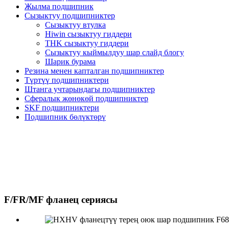
Жылма подшипник
Сызыктуу подшипниктер
Сызыктуу втулка
Hiwin сызыктуу гиддери
THK сызыктуу гиддери
Сызыктуу кыймылдуу шар слайд блогу
Шарик бурама
Резина менен капталган подшипниктер
Түртүү подшипниктери
Штанга учтарындагы подшипниктер
Сфералык жөнөкөй подшипниктер
SKF подшипниктери
Подшипник бөлүктөрү
F/FR/MF фланец сериясы