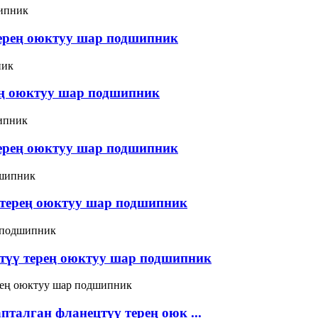
ерең оюктуу шар подшипник
ең оюктуу шар подшипник
ерең оюктуу шар подшипник
 терең оюктуу шар подшипник
цтүү терең оюктуу шар подшипник
талган фланецтүү терең оюк ...