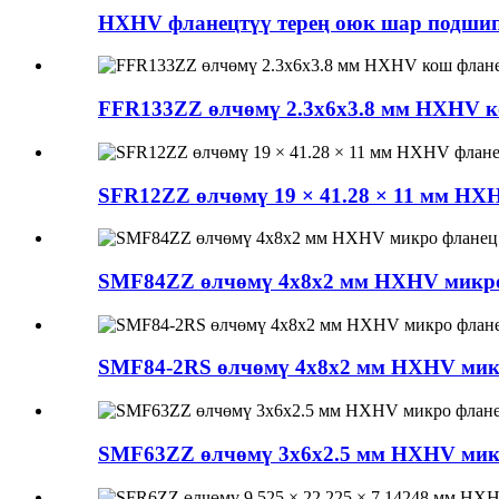
HXHV фланецтүү терең оюк шар подши
FFR133ZZ өлчөмү 2.3x6x3.8 мм HXHV к
SFR12ZZ өлчөмү 19 × 41.28 × 11 мм HX
SMF84ZZ өлчөмү 4x8x2 мм HXHV микро 
SMF84-2RS өлчөмү 4x8x2 мм HXHV микро
SMF63ZZ өлчөмү 3x6x2.5 мм HXHV микро