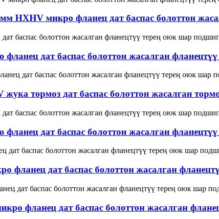
 мм HXHV микро фланец дат баспас болоттон жасал
фланец дат баспас болоттон жасалган фланецтүү
жука тормоз дат баспас болоттон жасалган тормоз
фланец дат баспас болоттон жасалган фланецтүү
о фланец дат баспас болоттон жасалган фланецт
икро фланец дат баспас болоттон жасалган фланец