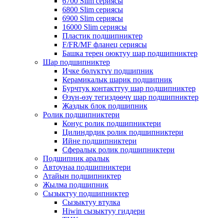
6700 Slim сериясы
6800 Slim сериясы
6900 Slim сериясы
16000 Slim сериясы
Пластик подшипниктер
F/FR/MF фланец сериясы
Башка терең оюктуу шар подшипниктер
Шар подшипниктер
Ичке бөлүктүү подшипник
Керамикалык шарик подшипник
Бурчтук контакттуу шар подшипниктер
Өзүн-өзү тегиздөөчү шар подшипниктер
Жаздык блок подшипник
Ролик подшипниктери
Конус ролик подшипниктери
Цилиндрдик ролик подшипниктери
Ийне подшипниктери
Сфералык ролик подшипниктери
Подшипник аралык
Автоунаа подшипниктери
Атайын подшипниктер
Жылма подшипник
Сызыктуу подшипниктер
Сызыктуу втулка
Hiwin сызыктуу гиддери