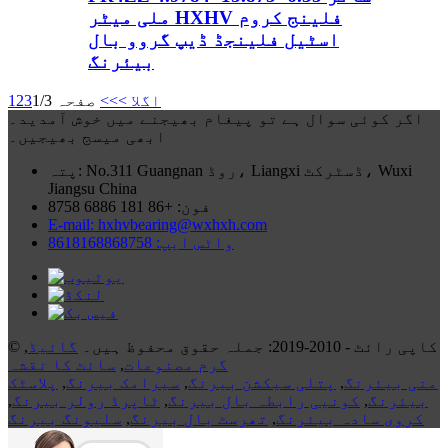
ملی میٹر HXHV فلینج کروم
اسٹیل فلینجڈ ڈیپ گروو بال
بیئرنگ
اگلا >
>>
صفحہ 1/3
3
2
1
اگر کوئی سوال ہے تو پیغام بھیجنے میں خوش آمدید۔
ابھی میسج بھیجیں۔
پتہ: No.311 Guangnan روڈ، Liangxi ڈسٹرکٹ، Wuxi
Jiangsu China
فون: +86 181 6886 8758
E-mail: hxhvbearing@wxhxh.com
واٹس ایپ: 8618168868758
© کاپی رائٹ - 2010-2019: جملہ حقوق محفوظ ہیں۔
گائیڈ
,
گرم مصنوعات
,
سائٹ کا نقشہ
منی بیئرنگ
,
پتلی سیکشن بیرنگ
,
سیرامک ​​بیرنگ
,
پلاسٹک
بیئرنگ
,
کونیی رابطہ بال بیرنگ
,
ٹاپرڈ رولر بیرنگ
,
کروی سادہ بیئرنگ
,
تھرسٹ بال بیرنگ
,
سلیونگ بیرنگ