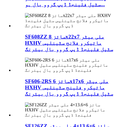
سٹیل فلینجڈ ڈیپ گروو بال ہو...
SF608ZZ سائز 8x22x7 ملی میٹر
HXHV مائیکرو فلانج سٹینلیس
سٹیل فلینجڈ ڈیپ گروو بال بیئرنگ
SF606-2RS سائز 6x17x6 ملی میٹر
HXHV مائیکرو فلینج سٹینلیس
سٹیل فلینجڈ ڈیپ گروو بال بیئرنگ
SF126ZZ سائز 6×13.6×4 ملی میٹر