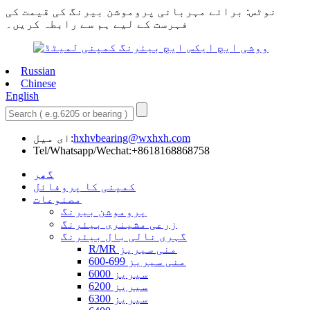
نوٹس: برائے مہربانی پروموشن بیرنگ کی قیمت کی
فہرست کے لیے ہم سے رابطہ کریں۔
Russian
Chinese
English
hxhvbearing@wxhxh.com
ای میل:
Tel/Whatsapp/Wechat:+8618168868758
گھر
کمپنی کا پروفائل
مصنوعات
پروموشن بیرنگ
زرعی مشینری بیئرنگ
گہری نالی بال بیئرنگ
R/MR منی سیریز
600-699 منی سیریز
6000 سیریز
6200 سیریز
6300 سیریز