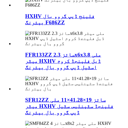
HXHV فلینج ڈیپ گروو بال
بیئرنگ F686ZZ
FFR133ZZ سائز 2.3x6x3.8 ملی
میٹر HXHV ڈبل فلینجڈ کروم
اسٹیل ڈیپ گروو بال بیئرنگ
SFR12ZZ سائز 19×41.28×11 ملی
میٹر HXHV فلینجڈ سٹینلیس سٹیل
ڈیپ گروو بال بیئرنگ