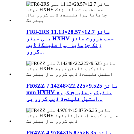
FR8-2RS سائز 12.7×28.57×11.13
ملی میٹر HXHV حسب ضرورت سائز
زنک چڑھایا ہوا فلینگڈ ڈیپ
گروو...
FR6ZZ سائز 9.525×22.225×7.14248
mm HXHV مائیکرو فلینج کروم
اسٹیل فلینجڈ ڈیپ گروو بی...
FR4ZZ سائز 6.35×15.875×4.9784