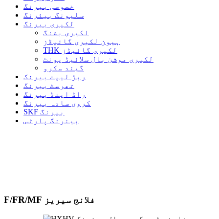
خصوصی بیرنگ
سلیونگ بیئرنگ
لکیری بیرنگ
لکیری بشنگ
ہیون لکیری گائیڈز
THK لکیری گائیڈز
لکیری موشن بال سلائیڈ یونٹ
گیند سکرو
ربڑ لیپت بیرنگ
تھرسٹ بیرنگ
راڈ اینڈ بیرنگ
کروی سادہ بیرنگ
SKF بیرنگ
بیئرنگ پارٹس
F/FR/MF فلانج سیریز