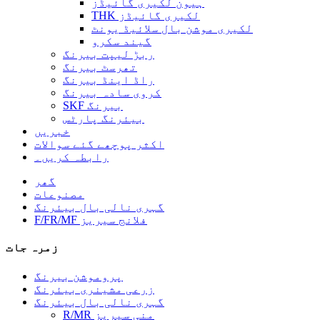
ہیون لکیری گائیڈز
THK لکیری گائیڈز
لکیری موشن بال سلائیڈ یونٹ
گیند سکرو
ربڑ لیپت بیرنگ
تھرسٹ بیرنگ
راڈ اینڈ بیرنگ
کروی سادہ بیرنگ
SKF بیرنگ
بیئرنگ پارٹس
خبریں
اکثر پوچھے گئے سوالات
رابطہ کریں۔
گھر
مصنوعات
گہری نالی بال بیئرنگ
F/FR/MF فلانج سیریز
زمرہ جات
پروموشن بیرنگ
زرعی مشینری بیئرنگ
گہری نالی بال بیئرنگ
R/MR منی سیریز