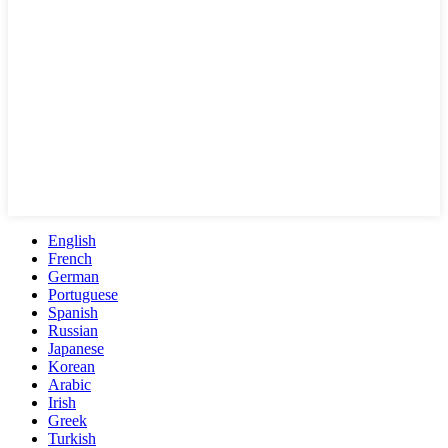
English
French
German
Portuguese
Spanish
Russian
Japanese
Korean
Arabic
Irish
Greek
Turkish