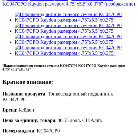
Шарикоподшипник тонкого сечения KC047CP0 KC047CPO Kaydon размером
4,75″x5,5″x0,375″
Краткое описание:
Название продукта
: Тонкосекционный подшипник
KC047CP0
Бренд
: Кейдон
Цена за единицу товара
: 30,55 долл. США/шт.
Номер модели
: KC047CP0