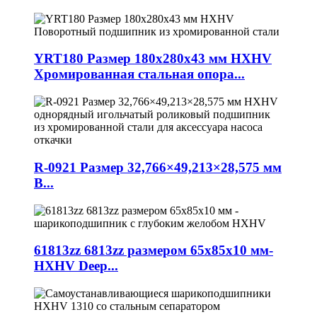
YRT180 Размер 180x280x43 мм HXHV
Хромированная стальная опора...
R-0921 Размер 32,766×49,213×28,575 мм
В...
61813zz 6813zz размером 65x85x10 мм-
HXHV Deep...