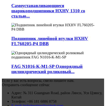
Самоустанавливающиеся
шарикоподшипники HXHV 1310 со
сталью...
Подшипник линейной втулки HXHV
FL760205-P4 DBB
FAG N1016-K-M1-SP Однорядный
цилиндрический роликовый...
Если у вас есть вопросы, смело пишите нам.
Отправить сообщение сейчас
Адрес: № 311 Guangnan Road, район Лянси, Уси Цзянсу,
Китай
Телефон: +86 181 6886 8758
E-mail: hxhvbearing@wxhxh.com