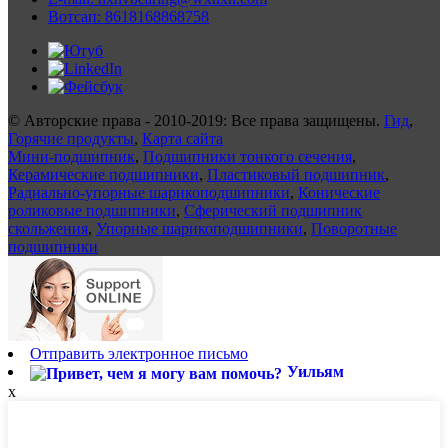
Вотсап: 8618168868758
© Авторские права - 2010-2019: Все права защищены.
Гид
,
Горячие продукты
,
Карта сайта
Мини-подшипник
,
Подшипники тонкого сечения
,
Керамические подшипники
,
Пластиковый подшипник
,
Радиально-упорные шарикоподшипники
,
Конические
роликовые подшипники
,
Сферический подшипник
скольжения
,
Упорные шарикоподшипники
,
Поворотные
подшипники
Отправить электронное письмо
Уильям
x