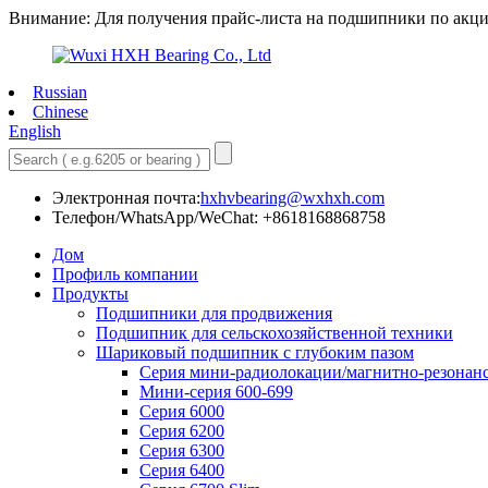
Внимание: Для получения прайс-листа на подшипники по акци
Russian
Chinese
English
Электронная почта:
hxhvbearing@wxhxh.com
Телефон/WhatsApp/WeChat: +8618168868758
Дом
Профиль компании
Продукты
Подшипники для продвижения
Подшипник для сельскохозяйственной техники
Шариковый подшипник с глубоким пазом
Серия мини-радиолокации/магнитно-резонан
Мини-серия 600-699
Серия 6000
Серия 6200
Серия 6300
Серия 6400