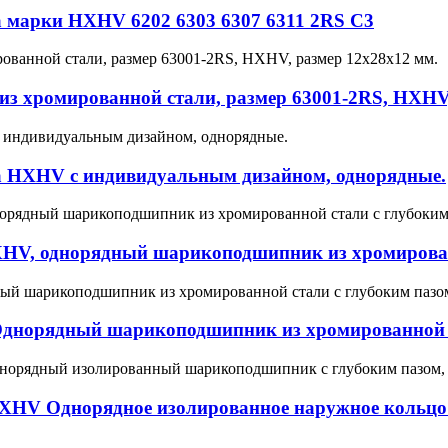
 марки HXHV 6202 6303 6307 6311 2RS C3
з хромированной стали, размер 63001-2RS, HXHV,
 HXHV с индивидуальным дизайном, однорядные.
HXHV, однорядный шарикоподшипник из хромирован
днорядный шарикоподшипник из хромированной с
XHV Однорядное изолированное наружное кольцо 