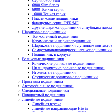
Серия 6700 Slim
6800 Slim Series
6900 Тонкая серия
16000 Тонкая серия
Пластиковые подшипники
Фланцевые серии F/FR/MF
Другие шарикоподшипники с глубоким пазом
Шариковые подшипники
Тонкостенный подшипник
Керамический шарикоподшипник
Шариковые подшипники с угловым контакто
Самоустанавливающиеся шарикоподшипники
Подшипник в корпусе
Роликовые подшипники
Конические роликовые подшипники
Цилиндрические роликовые подшипники
Игольчатые подшипники
Сферические роликовые подшипники
Проставка подшипника
Автомобильные подшипники
Специальные подшипники
Поворотный подшипник
Линейные подшипники
Линейная втулка
Линейные направляющие Hiwin