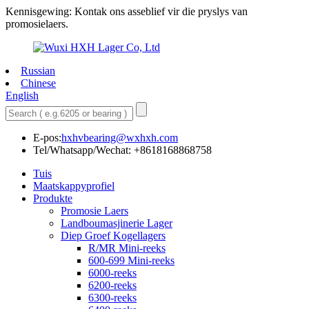
Kennisgewing: Kontak ons ​​​​asseblief vir die pryslys van
promosielaers.
Russian
Chinese
English
E-pos:
hxhvbearing@wxhxh.com
Tel/Whatsapp/Wechat: +8618168868758
Tuis
Maatskappyprofiel
Produkte
Promosie Laers
Landboumasjinerie Lager
Diep Groef Kogellagers
R/MR Mini-reeks
600-699 Mini-reeks
6000-reeks
6200-reeks
6300-reeks