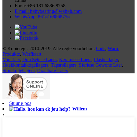
China
Foon: +86 181 6886 8758
E-mail: hxhvbearing@wxhxh.com
WhatsApp: 8618168868758
© Kopiereg - 2010-2019: Alle regte voorbehou.
Gids
,
Warm
Produkte
,
Werfkaart
Mini-laer
,
Dun Seksie Laers
,
Keramiese Laers
,
Plastieklager
,
Hoekkontakkogellagers
,
Tapsrollagers
,
Sferiese Gewone Laer
,
Stootkogellagers
,
Draaibare Laers
Stuur e-pos
Willem
x