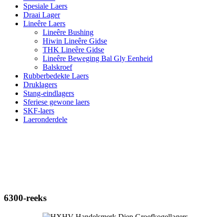
Spesiale Laers
Draai Lager
Lineêre Laers
Lineêre Bushing
Hiwin Lineêre Gidse
THK Lineêre Gidse
Lineêre Beweging Bal Gly Eenheid
Balskroef
Rubberbedekte Laers
Druklagers
Stang-eindlagers
Sferiese gewone laers
SKF-laers
Laeronderdele
6300-reeks