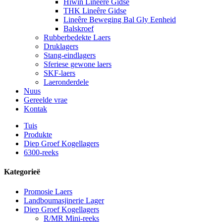
Hiwin Lineêre Gidse
THK Lineêre Gidse
Lineêre Beweging Bal Gly Eenheid
Balskroef
Rubberbedekte Laers
Druklagers
Stang-eindlagers
Sferiese gewone laers
SKF-laers
Laeronderdele
Nuus
Gereelde vrae
Kontak
Tuis
Produkte
Diep Groef Kogellagers
6300-reeks
Kategorieë
Promosie Laers
Landboumasjinerie Lager
Diep Groef Kogellagers
R/MR Mini-reeks