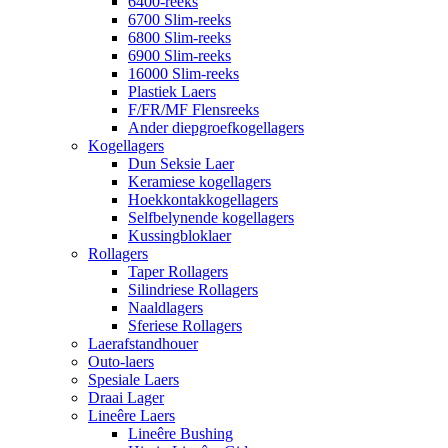
6400-reeks
6700 Slim-reeks
6800 Slim-reeks
6900 Slim-reeks
16000 Slim-reeks
Plastiek Laers
F/FR/MF Flensreeks
Ander diepgroefkogellagers
Kogellagers
Dun Seksie Laer
Keramiese kogellagers
Hoekkontakkogellagers
Selfbelynende kogellagers
Kussingbloklaer
Rollagers
Taper Rollagers
Silindriese Rollagers
Naaldlagers
Sferiese Rollagers
Laerafstandhouer
Outo-laers
Spesiale Laers
Draai Lager
Lineêre Laers
Lineêre Bushing