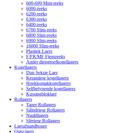
600-699 Mini-reeks
6000-reeks
6200-reeks
6300-reeks
6400-reeks
6700 Slim-reeks
6800 Slim-reeks
6900 Slim-reeks
16000 Slim-reeks
Plastiek Laers
F/FR/MF Flensreeks
Ander diepgroefkogellagers
Kogellagers
Dun Seksie Laer
Keramiese kogellagers
Hoekkontakkogellagers
Selfbelynende kogellagers
Kussingbloklaer
Rollagers
Taper Rollagers
Silindriese Rollagers
Naaldlagers
Sferiese Rollagers
Laerafstandhouer
Outo-laers