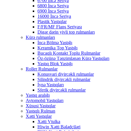
6700 İncə Seriya
6800 İncə Seriya
6900 İncə Seriya
16000 İncə Seriya
Plastik Yastıqlar
F/FR/MF Flanş Seriyası
Digər dərin yivli top rulmanları
Kürə rulmanları
İncə Bölmə Yastığı
Keramika Top Yastığı
Bucaqlı Kontakt Toplu Rulmanlar
Öz-özünə Tənzimlənən Kürə Yastıqları
Yastıq Blok Yastığı
Roller Rulmanlar
Konusvari diyircəkli rulmanlar
Silindrik diyircəkli rulmanlar
İynə Yastıqları
Sferik diyircəkli rulmanlar
Yastıq aralığı
Avtomobil Yastıqları
Xüsusi Yastıqlar
Yastıqlı Rulman
Xətti Yastıqlar
Xətti Vtulka
Hiwin Xətti Bələdçiləri