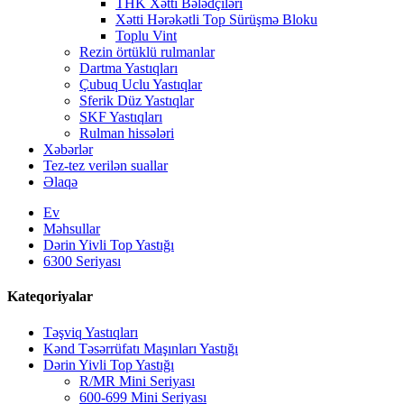
THK Xətti Bələdçiləri
Xətti Hərəkətli Top Sürüşmə Bloku
Toplu Vint
Rezin örtüklü rulmanlar
Dartma Yastıqları
Çubuq Uclu Yastıqlar
Sferik Düz Yastıqlar
SKF Yastıqları
Rulman hissələri
Xəbərlər
Tez-tez verilən suallar
Əlaqə
Ev
Məhsullar
Dərin Yivli Top Yastığı
6300 Seriyası
Kateqoriyalar
Təşviq Yastıqları
Kənd Təsərrüfatı Maşınları Yastığı
Dərin Yivli Top Yastığı
R/MR Mini Seriyası
600-699 Mini Seriyası