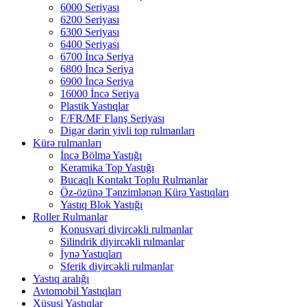
6000 Seriyası
6200 Seriyası
6300 Seriyası
6400 Seriyası
6700 İncə Seriya
6800 İncə Seriya
6900 İncə Seriya
16000 İncə Seriya
Plastik Yastıqlar
F/FR/MF Flanş Seriyası
Digər dərin yivli top rulmanları
Kürə rulmanları
İncə Bölmə Yastığı
Keramika Top Yastığı
Bucaqlı Kontakt Toplu Rulmanlar
Öz-özünə Tənzimlənən Kürə Yastıqları
Yastıq Blok Yastığı
Roller Rulmanlar
Konusvari diyircəkli rulmanlar
Silindrik diyircəkli rulmanlar
İynə Yastıqları
Sferik diyircəkli rulmanlar
Yastıq aralığı
Avtomobil Yastıqları
Xüsusi Yastıqlar