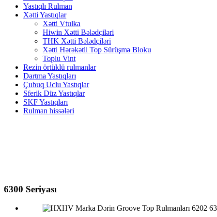
Yastıqlı Rulman
Xətti Yastıqlar
Xətti Vtulka
Hiwin Xətti Bələdçiləri
THK Xətti Bələdçiləri
Xətti Hərəkətli Top Sürüşmə Bloku
Toplu Vint
Rezin örtüklü rulmanlar
Dartma Yastıqları
Çubuq Uclu Yastıqlar
Sferik Düz Yastıqlar
SKF Yastıqları
Rulman hissələri
6300 Seriyası