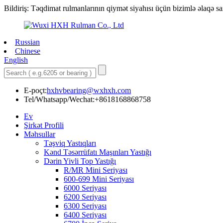
Bildiriş: Təqdimat rulmanlarının qiymət siyahısı üçün bizimlə əlaqə sa
Russian
Chinese
English
E-poçt:
hxhvbearing@wxhxh.com
Tel/Whatsapp/Wechat:+8618168868758
Ev
Şirkət Profili
Məhsullar
Təşviq Yastıqları
Kənd Təsərrüfatı Maşınları Yastığı
Dərin Yivli Top Yastığı
R/MR Mini Seriyası
600-699 Mini Seriyası
6000 Seriyası
6200 Seriyası
6300 Seriyası
6400 Seriyası