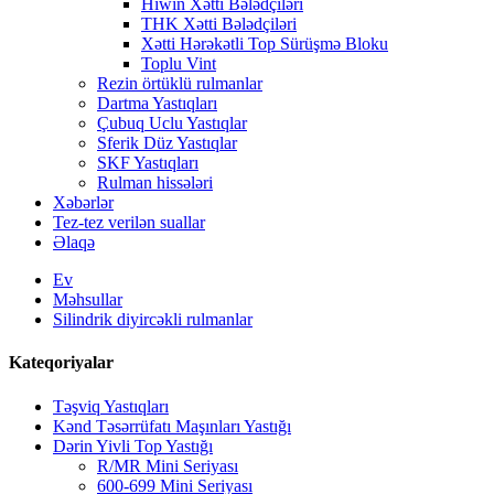
Hiwin Xətti Bələdçiləri
THK Xətti Bələdçiləri
Xətti Hərəkətli Top Sürüşmə Bloku
Toplu Vint
Rezin örtüklü rulmanlar
Dartma Yastıqları
Çubuq Uclu Yastıqlar
Sferik Düz Yastıqlar
SKF Yastıqları
Rulman hissələri
Xəbərlər
Tez-tez verilən suallar
Əlaqə
Ev
Məhsullar
Silindrik diyircəkli rulmanlar
Kateqoriyalar
Təşviq Yastıqları
Kənd Təsərrüfatı Maşınları Yastığı
Dərin Yivli Top Yastığı
R/MR Mini Seriyası
600-699 Mini Seriyası