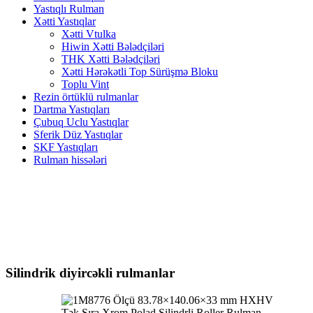
Yastıqlı Rulman
Xətti Yastıqlar
Xətti Vtulka
Hiwin Xətti Bələdçiləri
THK Xətti Bələdçiləri
Xətti Hərəkətli Top Sürüşmə Bloku
Toplu Vint
Rezin örtüklü rulmanlar
Dartma Yastıqları
Çubuq Uclu Yastıqlar
Sferik Düz Yastıqlar
SKF Yastıqları
Rulman hissələri
Silindrik diyircəkli rulmanlar