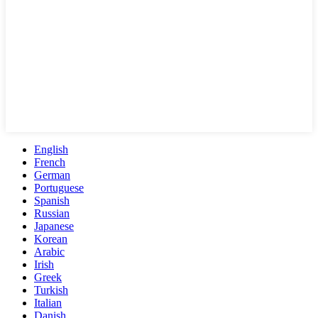
English
French
German
Portuguese
Spanish
Russian
Japanese
Korean
Arabic
Irish
Greek
Turkish
Italian
Danish