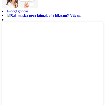
E-poçt göndər
Vilyam
x