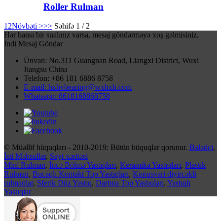
Roller Rulman
1
2
Növbəti >
>>
Səhifə 1 / 2
Hər hansı bir sualınız varsa, mesaj göndərməyə xoş gəlmisiniz.
İndi Mesaj Göndər
Ünvan: No.311 Guangnan Road, Liangxi District, Wuxi
Jiangsu China
Telefon: +86 181 6886 8758
E-mail: hxhvbearing@wxhxh.com
Whatsapp: 8618168868758
© Müəllif hüquqları - 2010-2019: Bütün hüquqlar qorunur.
Bələdçi
,
İsti Məhsullar
,
Sayt xəritəsi
Mini Rulman
,
İncə Bölmə Yastıqları
,
Keramika Yastıqları
,
Plastik
Rulman
,
Bucaqlı Kontakt Top Yastıqları
,
Konusvari diyircəkli
rulmanlar
,
Sferik Düz Yastıq
,
Dartma Top Yastıqları
,
Yastıqlı
Yastıqlar