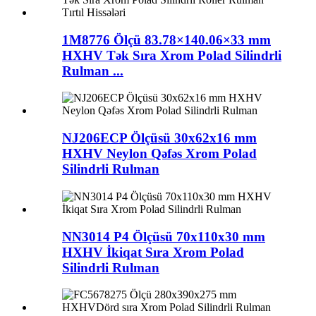
1M8776 Ölçü 83.78×140.06×33 mm
HXHV Tək Sıra Xrom Polad Silindrli
Rulman ...
NJ206ECP Ölçüsü 30x62x16 mm
HXHV Neylon Qəfəs Xrom Polad
Silindrli Rulman
NN3014 P4 Ölçüsü 70x110x30 mm
HXHV İkiqat Sıra Xrom Polad
Silindrli Rulman