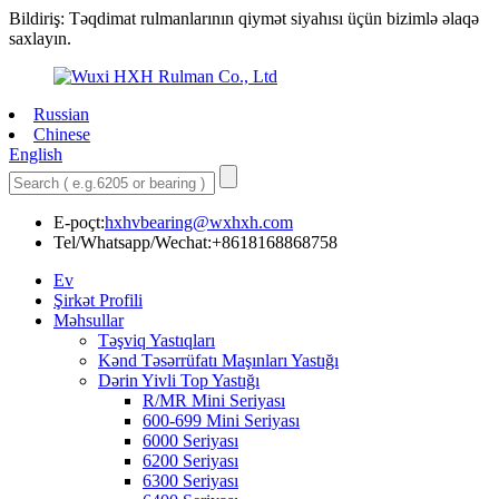
Bildiriş: Təqdimat rulmanlarının qiymət siyahısı üçün bizimlə əlaqə
saxlayın.
Russian
Chinese
English
E-poçt:
hxhvbearing@wxhxh.com
Tel/Whatsapp/Wechat:+8618168868758
Ev
Şirkət Profili
Məhsullar
Təşviq Yastıqları
Kənd Təsərrüfatı Maşınları Yastığı
Dərin Yivli Top Yastığı
R/MR Mini Seriyası
600-699 Mini Seriyası
6000 Seriyası
6200 Seriyası
6300 Seriyası