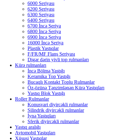
6000 Seriyası
6200 Seriyası
6300 Seriyası
6400 Seriyası
6700 İncə Seriya
6800 İncə Seriya
6900 İncə Seriya
16000 İncə Seriya
Plastik Yastıqlar
F/FR/MF Flanş Seriyası
Digər dərin yivli top rulmanları
Kürə rulmanları
İncə Bölmə Yastığı
Keramika Top Yastığı
Bucaqlı Kontakt Toplu Rulmanlar
Öz-özünə Tənzimlənən Kürə Yastıqları
Yastıq Blok Yastığı
Roller Rulmanlar
Konusvari diyircəkli rulmanlar
Silindrik diyircəkli rulmanlar
İynə Yastıqları
Sferik diyircəkli rulmanlar
Yastıq aralığı
Avtomobil Yastıqları
Xüsusi Yastıqlar