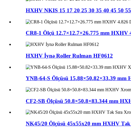
HXHV NKIS 15 17 20 25 30 35 40 45 50 55 60
CR8-1 Ölçü 12.7×12.7×26.775 mm HXHV 4.82
HXHV İynə Roller Rulman HF0612
YNB-64-S Ölçüsü 15.88×50.82×33.39 mm HXH
CF2-SB Ölçüsü 50.8×50.8×83.344 mm HXHV X
NK45/20 Ölçüsü 45x55x20 mm HXHV Tək Sı