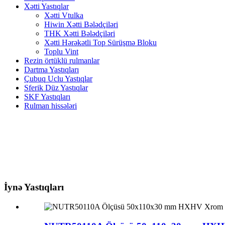
Xətti Yastıqlar
Xətti Vtulka
Hiwin Xətti Bələdçiləri
THK Xətti Bələdçiləri
Xətti Hərəkətli Top Sürüşmə Bloku
Toplu Vint
Rezin örtüklü rulmanlar
Dartma Yastıqları
Çubuq Uclu Yastıqlar
Sferik Düz Yastıqlar
SKF Yastıqları
Rulman hissələri
İynə Yastıqları