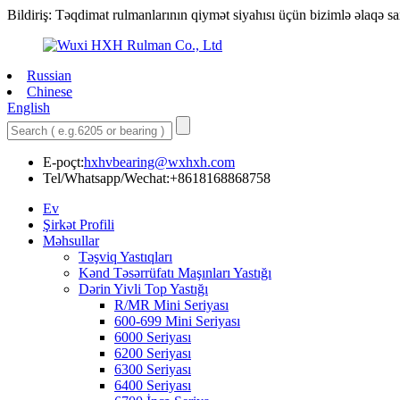
Bildiriş: Təqdimat rulmanlarının qiymət siyahısı üçün bizimlə əlaqə sa
Russian
Chinese
English
E-poçt:
hxhvbearing@wxhxh.com
Tel/Whatsapp/Wechat:+8618168868758
Ev
Şirkət Profili
Məhsullar
Təşviq Yastıqları
Kənd Təsərrüfatı Maşınları Yastığı
Dərin Yivli Top Yastığı
R/MR Mini Seriyası
600-699 Mini Seriyası
6000 Seriyası
6200 Seriyası
6300 Seriyası
6400 Seriyası