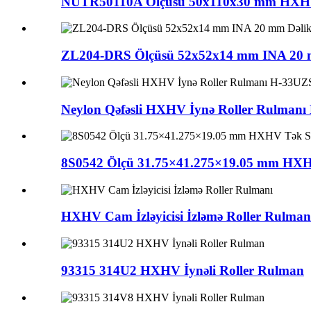
NUTR50110A Ölçüsü 50x110x30 mm HXHV Xro
ZL204-DRS Ölçüsü 52x52x14 mm INA 20 mm D
Neylon Qəfəsli HXHV İynə Roller Rulman
8S0542 Ölçü 31.75×41.275×19.05 mm HXHV
HXHV Cam İzləyicisi İzləmə Roller Rulman
93315 314U2 HXHV İynəli Roller Rulman