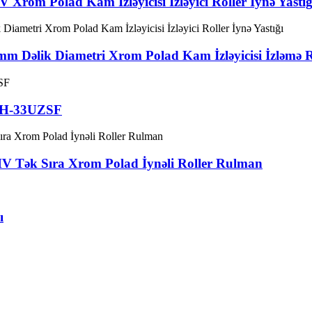
m Polad Kam İzləyicisi İzləyici Roller İynə Yastığ
əlik Diametri Xrom Polad Kam İzləyicisi İzləmə Roll
ı H-33UZSF
 Tək Sıra Xrom Polad İynəli Roller Rulman
ı