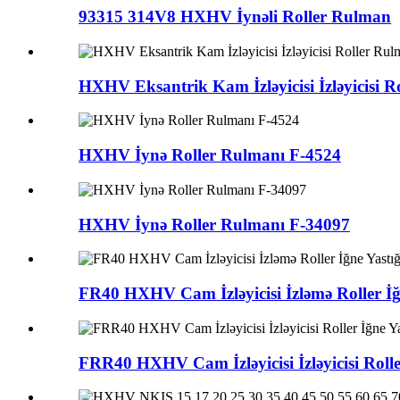
93315 314V8 HXHV İynəli Roller Rulman
HXHV Eksantrik Kam İzləyicisi İzləyicis
HXHV İynə Roller Rulmanı F-4524
HXHV İynə Roller Rulmanı F-34097
FR40 HXHV Cam İzləyicisi İzləmə Roller İğ
FRR40 HXHV Cam İzləyicisi İzləyicisi Rolle