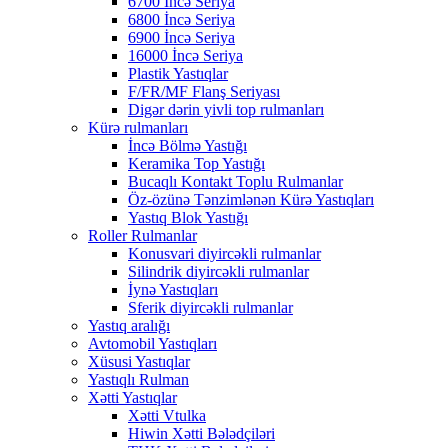
6700 İncə Seriya
6800 İncə Seriya
6900 İncə Seriya
16000 İncə Seriya
Plastik Yastıqlar
F/FR/MF Flanş Seriyası
Digər dərin yivli top rulmanları
Kürə rulmanları
İncə Bölmə Yastığı
Keramika Top Yastığı
Bucaqlı Kontakt Toplu Rulmanlar
Öz-özünə Tənzimlənən Kürə Yastıqları
Yastıq Blok Yastığı
Roller Rulmanlar
Konusvari diyircəkli rulmanlar
Silindrik diyircəkli rulmanlar
İynə Yastıqları
Sferik diyircəkli rulmanlar
Yastıq aralığı
Avtomobil Yastıqları
Xüsusi Yastıqlar
Yastıqlı Rulman
Xətti Yastıqlar
Xətti Vtulka
Hiwin Xətti Bələdçiləri