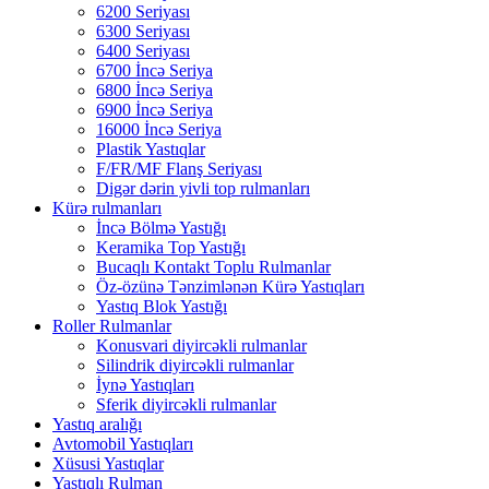
6200 Seriyası
6300 Seriyası
6400 Seriyası
6700 İncə Seriya
6800 İncə Seriya
6900 İncə Seriya
16000 İncə Seriya
Plastik Yastıqlar
F/FR/MF Flanş Seriyası
Digər dərin yivli top rulmanları
Kürə rulmanları
İncə Bölmə Yastığı
Keramika Top Yastığı
Bucaqlı Kontakt Toplu Rulmanlar
Öz-özünə Tənzimlənən Kürə Yastıqları
Yastıq Blok Yastığı
Roller Rulmanlar
Konusvari diyircəkli rulmanlar
Silindrik diyircəkli rulmanlar
İynə Yastıqları
Sferik diyircəkli rulmanlar
Yastıq aralığı
Avtomobil Yastıqları
Xüsusi Yastıqlar
Yastıqlı Rulman