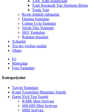
THK Xətti Bələdçiləri
Xətti Hərəkətli Top Sürüşmə Bloku
Toplu Vint
Rezin örtüklü rulmanlar
Dartma Yastıqları
Çubuq Uclu Yastıqlar
Sferik Düz Yastıqlar
SKF Yastıqları
Rulman hissələri
Xəbərlər
Tez-tez verilən suallar
Əlaqə
Ev
Məhsullar
İynə Yastıqları
Kateqoriyalar
Təşviq Yastıqları
Kənd Təsərrüfatı Maşınları Yastığı
Dərin Yivli Top Yastığı
R/MR Mini Seriyası
600-699 Mini Seriyası
6000 Seriyası