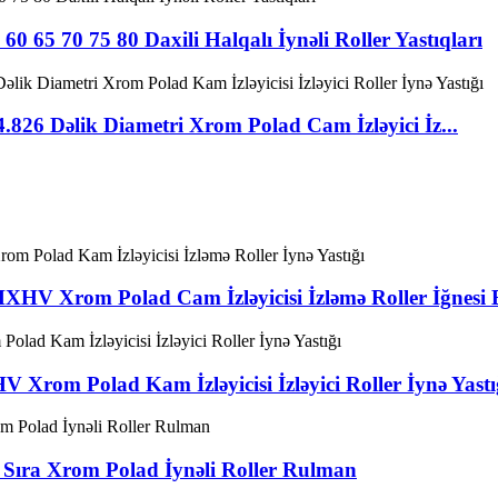
 65 70 75 80 Daxili Halqalı İynəli Roller Yastıqları
6 Dəlik Diametri Xrom Polad Cam İzləyici İz...
V Xrom Polad Cam İzləyicisi İzləmə Roller İğnesi B
rom Polad Kam İzləyicisi İzləyici Roller İynə Yastı
ra Xrom Polad İynəli Roller Rulman