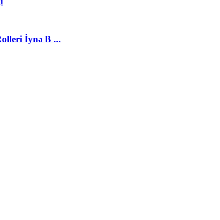
ı
eri İynə B ...