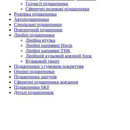
Голчасті підшипники
Сферичні роликові підшипники
Розпірка підшипника
Автопідшипники
Спеціальні підшипники
Поворотний підшипник
Лінійні підшипники
Лінійна втулка
Лінійні напрямні Hiwin
Лінійні напрямні THK
Лінійний кульовий ковзний блок
Кульковий гвинт
Підшипники з гумовим покриттям
Опорні підшипники
Підшипники шатунів
Сферичні підшипники ковзання
Підшипники SKF
Деталі підшипників