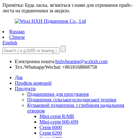
Примітка: Будь ласка, зв'яжіться з нами для отримання прайс-
листа на підшипники за акцією.
Russian
Chinese
English
Електронна пошта:
hxhvbearing@wxhxh.com
Тел./Whatsapp/Wechat: +8618168868758
Дім
Профіль компанії
Продукти
Підшипники для просування
Підшипник сільськогосподарської техніки
Кульковий підшипник з глибоким радіальним
отвором
Міні-серія R/MR
Міні-серія 600-699
Серія 6000
Серія 6200