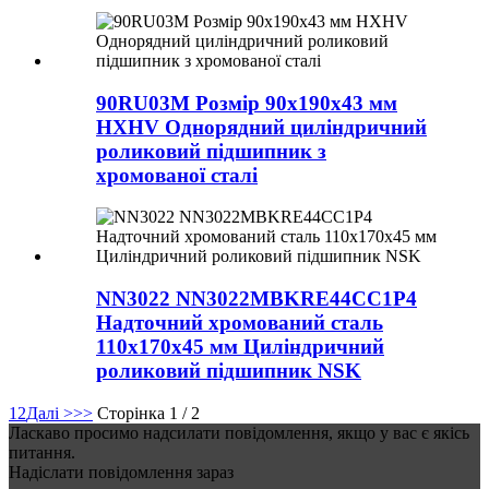
90RU03M Розмір 90x190x43 мм
HXHV Однорядний циліндричний
роликовий підшипник з
хромованої сталі
NN3022 NN3022MBKRE44CC1P4
Надточний хромований сталь
110x170x45 мм Циліндричний
роликовий підшипник NSK
1
2
Далі >
>>
Сторінка 1 / 2
Ласкаво просимо надсилати повідомлення, якщо у вас є якісь
питання.
Надіслати повідомлення зараз