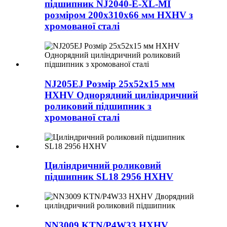
підшипник NJ2040-E-XL-MI
розміром 200x310x66 мм HXHV з
хромованої сталі
NJ205EJ Розмір 25x52x15 мм
HXHV Однорядний циліндричний
роликовий підшипник з
хромованої сталі
Циліндричний роликовий
підшипник SL18 2956 HXHV
NN3009 KTN/P4W33 HXHV