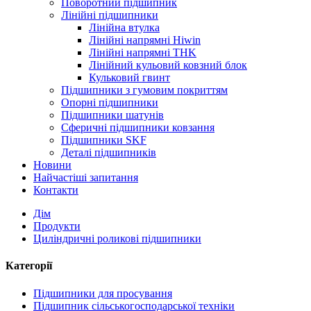
Поворотний підшипник
Лінійні підшипники
Лінійна втулка
Лінійні напрямні Hiwin
Лінійні напрямні THK
Лінійний кульовий ковзний блок
Кульковий гвинт
Підшипники з гумовим покриттям
Опорні підшипники
Підшипники шатунів
Сферичні підшипники ковзання
Підшипники SKF
Деталі підшипників
Новини
Найчастіші запитання
Контакти
Дім
Продукти
Циліндричні роликові підшипники
Категорії
Підшипники для просування
Підшипник сільськогосподарської техніки