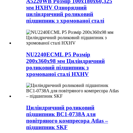
A5220WB Розмір 100x180x60,325
мм HXHV Однорядний
циліндричний роликовий
підшипник з хромованої сталі
NU2240ECML P5 Розмір
200x360x98 мм Циліндричний
роликовий підшипник з
хромованої сталі HXHV
Циліндричний роликовий
підшипник BC1-0738A для
повітряного компресора Atlas –
підшипник SKF