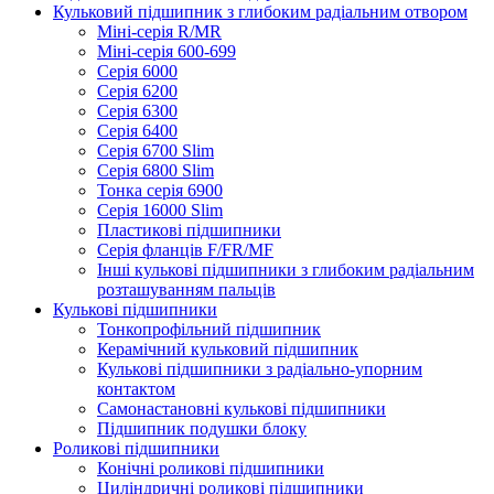
Кульковий підшипник з глибоким радіальним отвором
Міні-серія R/MR
Міні-серія 600-699
Серія 6000
Серія 6200
Серія 6300
Серія 6400
Серія 6700 Slim
Серія 6800 Slim
Тонка серія 6900
Серія 16000 Slim
Пластикові підшипники
Серія фланців F/FR/MF
Інші кулькові підшипники з глибоким радіальним
розташуванням пальців
Кулькові підшипники
Тонкопрофільний підшипник
Керамічний кульковий підшипник
Кулькові підшипники з радіально-упорним
контактом
Самонастановні кулькові підшипники
Підшипник подушки блоку
Роликові підшипники
Конічні роликові підшипники
Циліндричні роликові підшипники