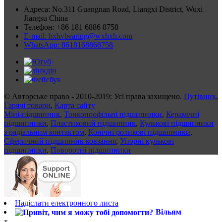
Адреса: No.311 Guangnan Road, Liangxi District, Wuxi
Jiangsu China
Телефон: +86 181 6886 8758
E-mail: hxhvbearing@wxhxh.com
WhatsApp: 8618168868758
© Авторське право - 2010-2019: Усі права захищено.
Путівник
,
Гарячі товари
,
Карта сайту
Міні-підшипник
,
Тонкопрофільні підшипники
,
Керамічні
підшипники
,
Пластиковий підшипник
,
Кулькові підшипники
з радіальним контактом
,
Конічні роликові підшипники
,
Сферичний підшипник ковзання
,
Упорні кулькові
підшипники
,
Поворотні підшипники
Надіслати електронного листа
Вільям
x