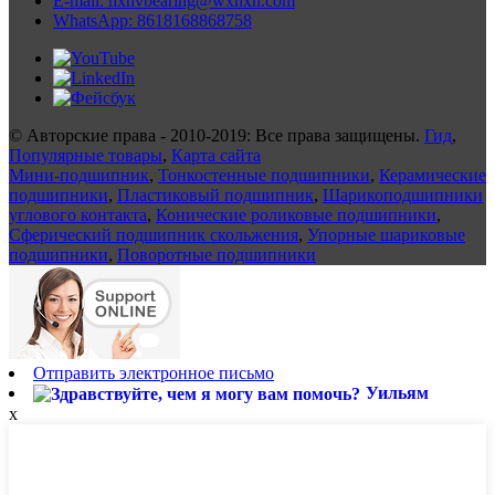
E-mail: hxhvbearing@wxhxh.com
WhatsApp: 8618168868758
© Авторские права - 2010-2019: Все права защищены.
Гид
,
Популярные товары
,
Карта сайта
Мини-подшипник
,
Тонкостенные подшипники
,
Керамические
подшипники
,
Пластиковый подшипник
,
Шарикоподшипники
углового контакта
,
Конические роликовые подшипники
,
Сферический подшипник скольжения
,
Упорные шариковые
подшипники
,
Поворотные подшипники
Отправить электронное письмо
Уильям
x