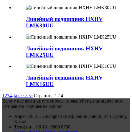
Линейный подшипник HXHV
LMK30UU
Линейный подшипник HXHV
LMK25UU
Линейный подшипник HXHV
LMK16UU
1
2
3
4
Далее >
>>
Страница 1 / 4
Если у вас возникнут вопросы, пожалуйста, напишите нам.
Отправить сообщение сейчас
Адрес: № 311 Guangnan Road, район Лянси, Уси Цзянсу,
Китай
Телефон: +86 181 6886 8758