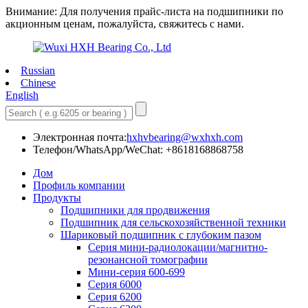
Внимание: Для получения прайс-листа на подшипники по
акционным ценам, пожалуйста, свяжитесь с нами.
Russian
Chinese
English
Электронная почта:
hxhvbearing@wxhxh.com
Телефон/WhatsApp/WeChat: +8618168868758
Дом
Профиль компании
Продукты
Подшипники для продвижения
Подшипник для сельскохозяйственной техники
Шариковый подшипник с глубоким пазом
Серия мини-радиолокации/магнитно-
резонансной томографии
Мини-серия 600-699
Серия 6000
Серия 6200