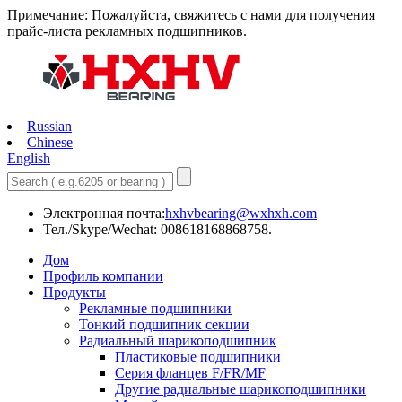
Примечание: Пожалуйста, свяжитесь с нами для получения
прайс-листа рекламных подшипников.
Russian
Chinese
English
Электронная почта:
hxhvbearing@wxhxh.com
Тел./Skype/Wechat: 008618168868758.
Дом
Профиль компании
Продукты
Рекламные подшипники
Тонкий подшипник секции
Радиальный шарикоподшипник
Пластиковые подшипники
Серия фланцев F/FR/MF
Другие радиальные шарикоподшипники