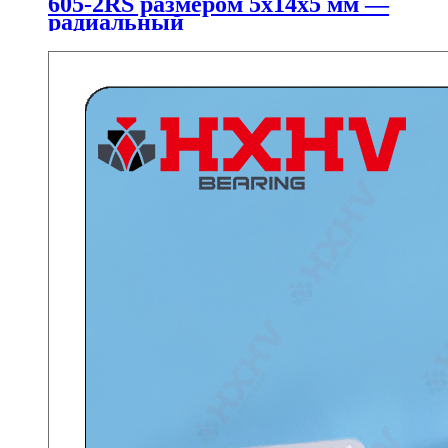
605-2RS размером 5x14x5 мм —
радиальный
шарикоподшипник HXHV