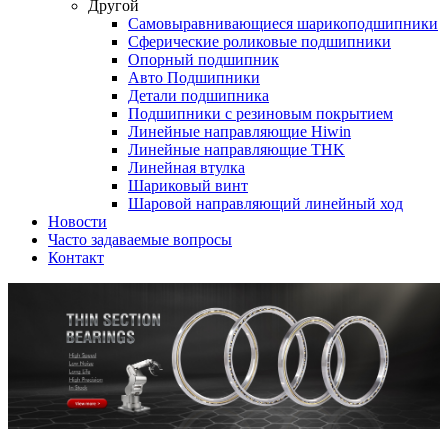
Другой
Самовыравнивающиеся шарикоподшипники
Сферические роликовые подшипники
Опорный подшипник
Авто Подшипники
Детали подшипника
Подшипники с резиновым покрытием
Линейные направляющие Hiwin
Линейные направляющие THK
Линейная втулка
Шариковый винт
Шаровой направляющий линейный ход
Новости
Часто задаваемые вопросы
Контакт