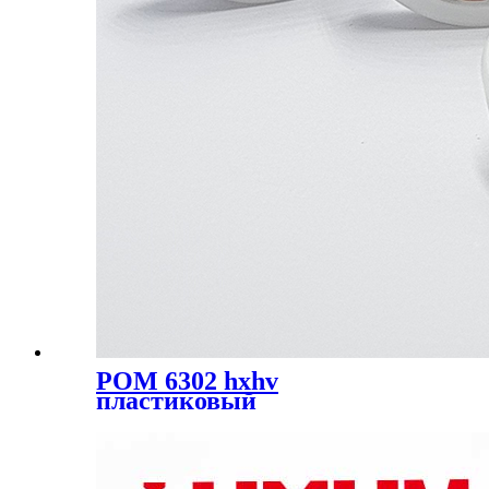
POM 6302 hxhv
пластиковый
шарикоподшипник
размером 15x42x13 мм.