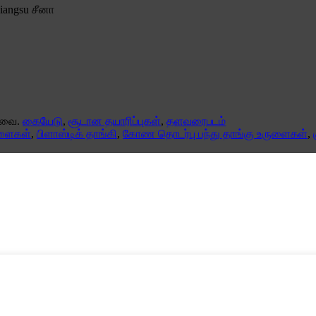
iangsu சீனா
டவை.
கையேடு
,
சூடான தயாரிப்புகள்
,
தளவரைபடம்
ுளைகள்
,
பிளாஸ்டிக் தாங்கி
,
கோண தொடர்பு பந்து தாங்கு உருளைகள்
,