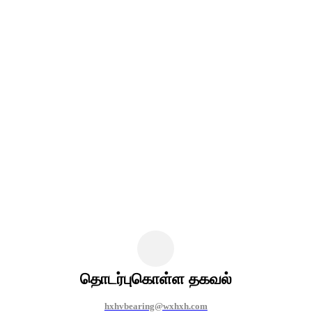
தொடர்புகொள்ள தகவல்
hxhvbearing@wxhxh.com