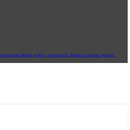
குறுகலான ரோலர் தாங்கு உருளைகள்
,
கோள சமவெளி தாங்கி
,