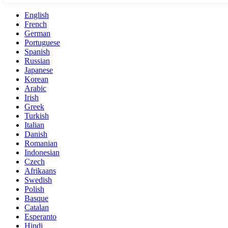
English
French
German
Portuguese
Spanish
Russian
Japanese
Korean
Arabic
Irish
Greek
Turkish
Italian
Danish
Romanian
Indonesian
Czech
Afrikaans
Swedish
Polish
Basque
Catalan
Esperanto
Hindi