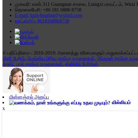
முகவரி: எண்.311 Guangnan சாலை, Liangxi மாவட்டம், Wuxi J
தொலைபேசி: +86 181 6886 8758
E-mail: hxhvbearing@wxhxh.com
வாட்ஸ்அப்: 8618168868758
© பதிப்புரிமை - 2010-2019: அனைத்து உரிமைகளும் பாதுகாக்கப்பட்
மினி பேரிங்
,
மெல்லிய பிரிவு தாங்கு உருளைகள்
,
பீங்கான் தாங்கு உர
த்ரஸ்ட் பால் தாங்கு உருளைகள்
,
ஸ்லீவிங் பேரிங்ஸ்
மின்னஞ்சல் அனுப்பு
வில்லியம்
x