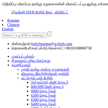
அறிவிப்பு: விளம்பர தாங்கு உருளைகளின் விலைப் பட்டியலுக்கு எங்
Russian
Chinese
English
மின்னஞ்சல்:
hxhvbearing@wxhxh.com
தொலைபேசி/வாட்ஸ்அப்/வெச்சாட்:+8618168868758
முகப்புப் பக்கம்
நிறுவனம் பதிவு செய்தது
தயாரிப்புகள்
பதவி உயர்வு தாங்கு உருளைகள்
விவசாய இயந்திரங்கள் தாங்கி
டீப் க்ரூவ் பால் பேரிங்
ஆர்/எம்ஆர் மினி தொடர்
600-699 மினி தொடர்
6000 தொடர்கள்
6200 தொடர்கள்
6300 தொடர்கள்
6400 தொடர்கள்