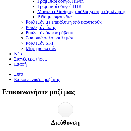
Γραμμικοί οδηγοί Hiwin
Γραμμικοί οδηγοί THK
Μονάδα ολίσθησης μπάλας γραμμικής κίνησης
Βίδα με σφαιρίδια
Ρουλεμάν με επικάλυψη από καουτσούκ
Ρουλεμάν ώσης
Ρουλεμάν άκρων ράβδου
Σφαιρικά απλά ρουλεμάν
Ρουλεμάν SKF
Μέρη ρουλεμάν
Νέα
Συχνές ερωτήσεις
Επαφή
Σπίτι
Επικοινωνήστε μαζί μας
Επικοινωνήστε μαζί μας
Διεύθυνση