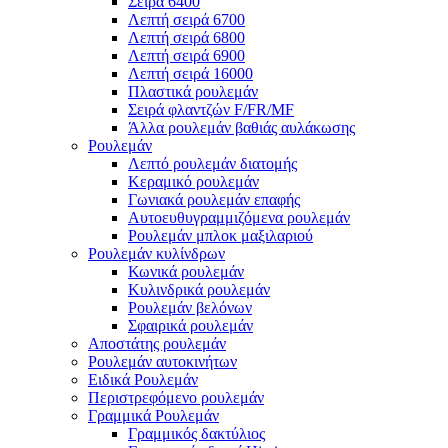
Σειρά 6400
Λεπτή σειρά 6700
Λεπτή σειρά 6800
Λεπτή σειρά 6900
Λεπτή σειρά 16000
Πλαστικά ρουλεμάν
Σειρά φλαντζών F/FR/MF
Άλλα ρουλεμάν βαθιάς αυλάκωσης
Ρουλεμάν
Λεπτό ρουλεμάν διατομής
Κεραμικό ρουλεμάν
Γωνιακά ρουλεμάν επαφής
Αυτοευθυγραμμιζόμενα ρουλεμάν
Ρουλεμάν μπλοκ μαξιλαριού
Ρουλεμάν κυλίνδρων
Κωνικά ρουλεμάν
Κυλινδρικά ρουλεμάν
Ρουλεμάν βελόνων
Σφαιρικά ρουλεμάν
Αποστάτης ρουλεμάν
Ρουλεμάν αυτοκινήτων
Ειδικά Ρουλεμάν
Περιστρεφόμενο ρουλεμάν
Γραμμικά Ρουλεμάν
Γραμμικός δακτύλιος