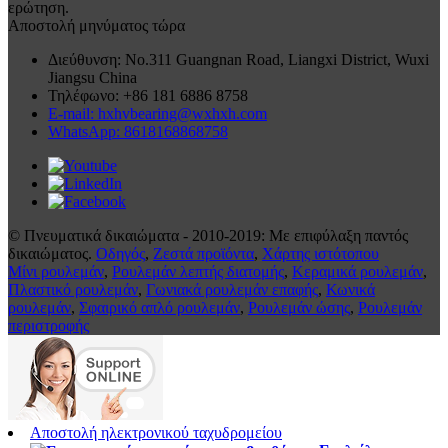
ερώτηση.
Αποστολή μηνύματος τώρα
Διεύθυνση: No.311 Guangnan Road, Liangxi District, Wuxi
Jiangsu China
Τηλέφωνο: +86 181 6886 8758
E-mail: hxhvbearing@wxhxh.com
WhatsApp: 8618168868758
© Πνευματικά δικαιώματα - 2010-2019: Με επιφύλαξη παντός
δικαιώματος.
Οδηγός
,
Ζεστά προϊόντα
,
Χάρτης ιστότοπου
Μίνι ρουλεμάν
,
Ρουλεμάν λεπτής διατομής
,
Κεραμικά ρουλεμάν
,
Πλαστικό ρουλεμάν
,
Γωνιακά ρουλεμάν επαφής
,
Κωνικά
ρουλεμάν
,
Σφαιρικό απλό ρουλεμάν
,
Ρουλεμάν ώσης
,
Ρουλεμάν
περιστροφής
Αποστολή ηλεκτρονικού ταχυδρομείου