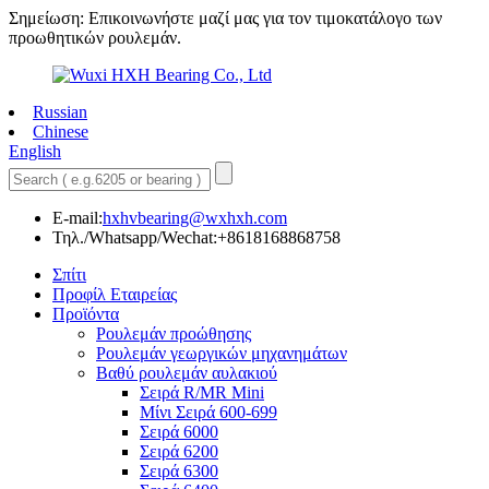
Σημείωση: Επικοινωνήστε μαζί μας για τον τιμοκατάλογο των
προωθητικών ρουλεμάν.
Russian
Chinese
English
E-mail:
hxhvbearing@wxhxh.com
Τηλ./Whatsapp/Wechat:+8618168868758
Σπίτι
Προφίλ Εταιρείας
Προϊόντα
Ρουλεμάν προώθησης
Ρουλεμάν γεωργικών μηχανημάτων
Βαθύ ρουλεμάν αυλακιού
Σειρά R/MR Mini
Μίνι Σειρά 600-699
Σειρά 6000
Σειρά 6200
Σειρά 6300