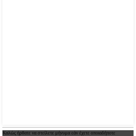
Καλώς ήρθατε να στείλετε μήνυμα εάν έχετε οποιαδήποτε