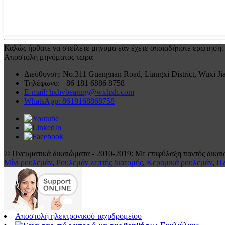
Καλώς ήρθατε να στείλετε μήνυμα εάν έχετε οποιαδήποτε ερώτηση.
Αποστολή μηνύματος τώρα
Διεύθυνση: No.311 Guangnan Road, Liangxi District, Wuxi Ji
Τηλέφωνο: +86 181 6886 8758
E-mail: hxhvbearing@wxhxh.com
WhatsApp: 8618168868758
© Πνευματικά δικαιώματα - 2010-2019: Με επιφύλαξη παντός δικαι
Μίνι ρουλεμάν
,
Ρουλεμάν λεπτής διατομής
,
Κεραμικά ρουλεμάν
,
Πλ
Αποστολή ηλεκτρονικού ταχυδρομείου