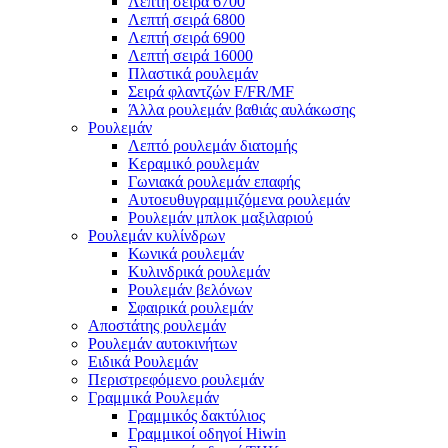
Λεπτή σειρά 6700
Λεπτή σειρά 6800
Λεπτή σειρά 6900
Λεπτή σειρά 16000
Πλαστικά ρουλεμάν
Σειρά φλαντζών F/FR/MF
Άλλα ρουλεμάν βαθιάς αυλάκωσης
Ρουλεμάν
Λεπτό ρουλεμάν διατομής
Κεραμικό ρουλεμάν
Γωνιακά ρουλεμάν επαφής
Αυτοευθυγραμμιζόμενα ρουλεμάν
Ρουλεμάν μπλοκ μαξιλαριού
Ρουλεμάν κυλίνδρων
Κωνικά ρουλεμάν
Κυλινδρικά ρουλεμάν
Ρουλεμάν βελόνων
Σφαιρικά ρουλεμάν
Αποστάτης ρουλεμάν
Ρουλεμάν αυτοκινήτων
Ειδικά Ρουλεμάν
Περιστρεφόμενο ρουλεμάν
Γραμμικά Ρουλεμάν
Γραμμικός δακτύλιος
Γραμμικοί οδηγοί Hiwin