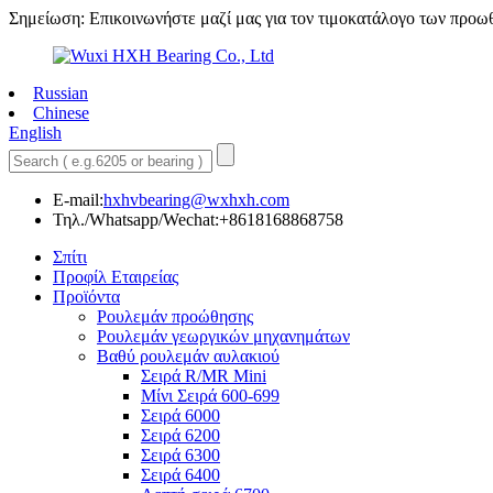
Σημείωση: Επικοινωνήστε μαζί μας για τον τιμοκατάλογο των προω
Russian
Chinese
English
E-mail:
hxhvbearing@wxhxh.com
Τηλ./Whatsapp/Wechat:+8618168868758
Σπίτι
Προφίλ Εταιρείας
Προϊόντα
Ρουλεμάν προώθησης
Ρουλεμάν γεωργικών μηχανημάτων
Βαθύ ρουλεμάν αυλακιού
Σειρά R/MR Mini
Μίνι Σειρά 600-699
Σειρά 6000
Σειρά 6200
Σειρά 6300
Σειρά 6400