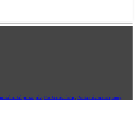
ιρικό απλό ρουλεμάν
,
Ρουλεμάν ώσης
,
Ρουλεμάν περιστροφής