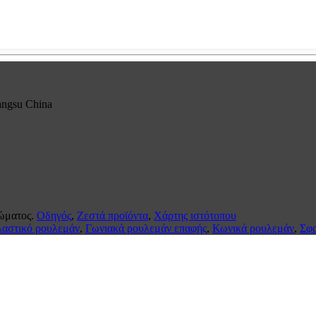
angsu China
ώματος.
Οδηγός
,
Ζεστά προϊόντα
,
Χάρτης ιστότοπου
αστικό ρουλεμάν
,
Γωνιακά ρουλεμάν επαφής
,
Κωνικά ρουλεμάν
,
Σφα