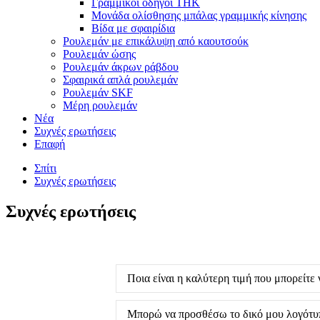
Γραμμικοί οδηγοί THK
Μονάδα ολίσθησης μπάλας γραμμικής κίνησης
Βίδα με σφαιρίδια
Ρουλεμάν με επικάλυψη από καουτσούκ
Ρουλεμάν ώσης
Ρουλεμάν άκρων ράβδου
Σφαιρικά απλά ρουλεμάν
Ρουλεμάν SKF
Μέρη ρουλεμάν
Νέα
Συχνές ερωτήσεις
Επαφή
Σπίτι
Συχνές ερωτήσεις
Συχνές ερωτήσεις
Ποια είναι η καλύτερη τιμή που μπορείτε
Μπορώ να προσθέσω το δικό μου λογότυ