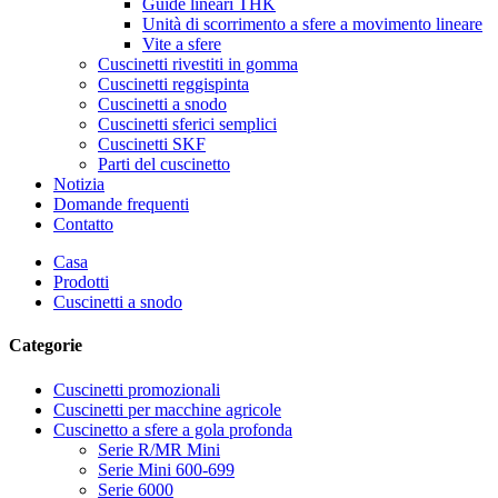
Guide lineari THK
Unità di scorrimento a sfere a movimento lineare
Vite a sfere
Cuscinetti rivestiti in gomma
Cuscinetti reggispinta
Cuscinetti a snodo
Cuscinetti sferici semplici
Cuscinetti SKF
Parti del cuscinetto
Notizia
Domande frequenti
Contatto
Casa
Prodotti
Cuscinetti a snodo
Categorie
Cuscinetti promozionali
Cuscinetti per macchine agricole
Cuscinetto a sfere a gola profonda
Serie R/MR Mini
Serie Mini 600-699
Serie 6000