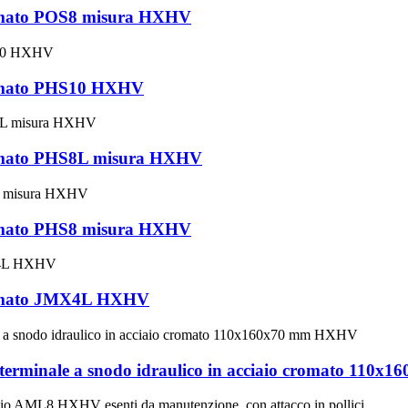
cromato POS8 misura HXHV
cromato PHS10 HXHV
cromato PHS8L misura HXHV
cromato PHS8 misura HXHV
 cromato JMX4L HXHV
minale a snodo idraulico in acciaio cromato 110