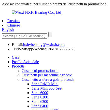
Avviso: contattateci per il listino prezzi dei cuscinetti in promozione.
Russian
Chinese
English
E-mail:
hxhvbearing@wxhxh.com
Tel/Whatsapp/Wechat:+8618168868758
Casa
Profilo Aziendale
Prodotti
Cuscinetti promozionali
Cuscinetti per macchine agricole
Cuscinetto a sfere a gola profonda
Serie R/MR Mini
Serie Mini 600-699
Serie 6000
Serie 6200
Serie 6300
Serie 6400