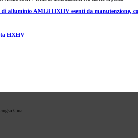
ga di alluminio AML8 HXHV esenti da manutenzione, con 
asta HXHV
Jiangsu Cina