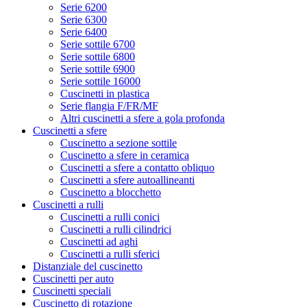
Serie 6200
Serie 6300
Serie 6400
Serie sottile 6700
Serie sottile 6800
Serie sottile 6900
Serie sottile 16000
Cuscinetti in plastica
Serie flangia F/FR/MF
Altri cuscinetti a sfere a gola profonda
Cuscinetti a sfere
Cuscinetto a sezione sottile
Cuscinetto a sfere in ceramica
Cuscinetti a sfere a contatto obliquo
Cuscinetti a sfere autoallineanti
Cuscinetto a blocchetto
Cuscinetti a rulli
Cuscinetti a rulli conici
Cuscinetti a rulli cilindrici
Cuscinetti ad aghi
Cuscinetti a rulli sferici
Distanziale del cuscinetto
Cuscinetti per auto
Cuscinetti speciali
Cuscinetto di rotazione