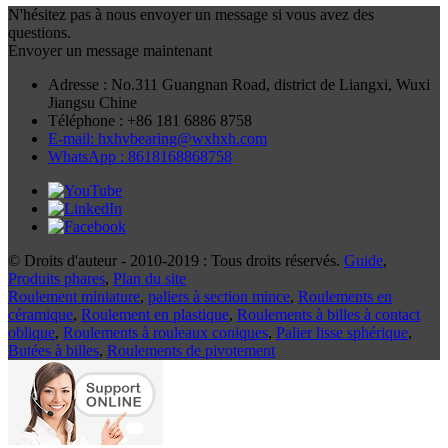
N'hésitez pas à nous envoyer un message si vous avez des
questions.
Envoyer un message maintenant
Adresse : No.311 Guangnan Road, district de Liangxi, Wuxi
Jiangsu Chine
Téléphone : +86 181 6886 8758
E-mail: hxhvbearing@wxhxh.com
WhatsApp : 8618168868758
© Droits d'auteur - 2010-2019 : Tous droits réservés.
Guide
,
Produits phares
,
Plan du site
Roulement miniature
,
paliers à section mince
,
Roulements en
céramique
,
Roulement en plastique
,
Roulements à billes à contact
oblique
,
Roulements à rouleaux coniques
,
Palier lisse sphérique
,
Butées à billes
,
Roulements de pivotement