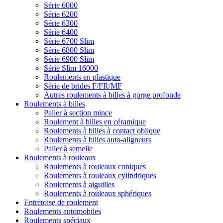
Série 6000
Série 6200
Série 6300
Série 6400
Série 6700 Slim
Série 6800 Slim
Série 6900 Slim
Série Slim 16000
Roulements en plastique
Série de brides F/FR/MF
Autres roulements à billes à gorge profonde
Roulements à billes
Palier à section mince
Roulement à billes en céramique
Roulements à billes à contact oblique
Roulements à billes auto-aligneurs
Palier à semelle
Roulements à rouleaux
Roulements à rouleaux coniques
Roulements à rouleaux cylindriques
Roulements à aiguilles
Roulements à rouleaux sphériques
Entretoise de roulement
Roulements automobiles
Roulements spéciaux