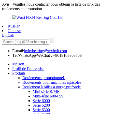
Avis : Veuillez nous contacter pour obtenir la liste de prix des
roulements en promotion.
Russian
Chinese
English
E-mail:
hxhvbearing@wxhxh.com
Tél/WhatsApp/WeChat : +8618168868758
Maison
Profil de l'entreprise
Produits
Roulements promotionnels
Roulements pour machines agricoles
Roulement à billes à gorge profonde
Mini série R/MR
Mini-série 600-699
Série 6000
Série 6200
Série 6300