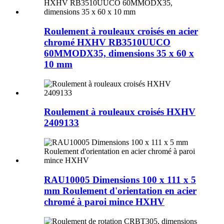
Roulement à rouleaux croisés en acier
chromé HXHV RB3510UUCO
60MMODX35, dimensions 35 x 60 x
10 mm
Roulement à rouleaux croisés HXHV
2409133
RAU10005 Dimensions 100 x 111 x 5
mm Roulement d'orientation en acier
chromé à paroi mince HXHV