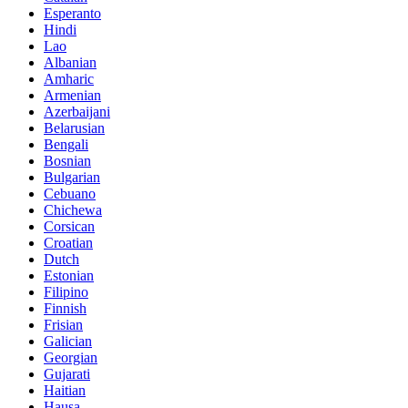
Esperanto
Hindi
Lao
Albanian
Amharic
Armenian
Azerbaijani
Belarusian
Bengali
Bosnian
Bulgarian
Cebuano
Chichewa
Corsican
Croatian
Dutch
Estonian
Filipino
Finnish
Frisian
Galician
Georgian
Gujarati
Haitian
Hausa