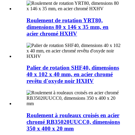
Roulement de rotation YRT80,
dimensions 80 x 146 x 35 mm, en
acier chromé HXHV
Palier de rotation SHF40, dimensions
40 x 102 x 40 mm, en acier chromé
revêtu d'oxyde noir HXHV
Roulement à rouleaux croisés en acier
chromé RB35020UUCC0, dimensions
350 x 400 x 20 mm