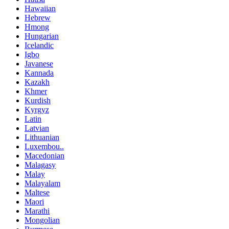
Hawaiian
Hebrew
Hmong
Hungarian
Icelandic
Igbo
Javanese
Kannada
Kazakh
Khmer
Kurdish
Kyrgyz
Latin
Latvian
Lithuanian
Luxembou..
Macedonian
Malagasy
Malay
Malayalam
Maltese
Maori
Marathi
Mongolian