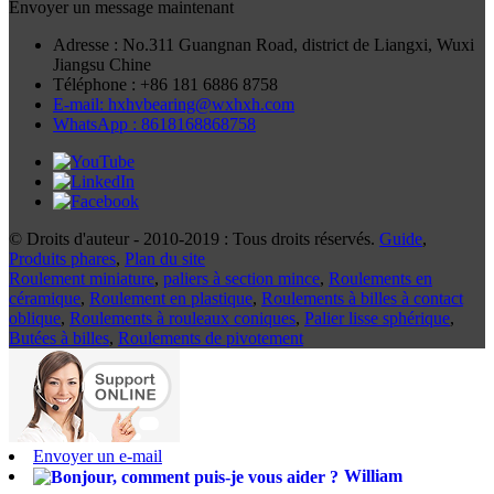
Envoyer un message maintenant
Adresse : No.311 Guangnan Road, district de Liangxi, Wuxi
Jiangsu Chine
Téléphone : +86 181 6886 8758
E-mail: hxhvbearing@wxhxh.com
WhatsApp : 8618168868758
© Droits d'auteur - 2010-2019 : Tous droits réservés.
Guide
,
Produits phares
,
Plan du site
Roulement miniature
,
paliers à section mince
,
Roulements en
céramique
,
Roulement en plastique
,
Roulements à billes à contact
oblique
,
Roulements à rouleaux coniques
,
Palier lisse sphérique
,
Butées à billes
,
Roulements de pivotement
Envoyer un e-mail
William