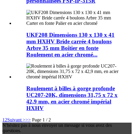
personnalisées FSP-IP-315R
UKF208 Dimensions 130 x 130 x 41
mm HXHV Bride carrée 4 boulons
Arbre 35 mm Boîtier en fonte
Roulement en acier chromé...
Roulement à billes à gorge profonde
UC207-20K, dimensions 31,75 x 72 x
42,9 mm, en acier chromé impérial
HXHV
1
2
Suivant >
>>
Page 1 / 2
N'hésitez pas à nous envoyer un message si vous avez des
questions.