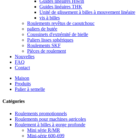
Guides linéaires Hiwin
Guides linéaires THK
Unité de glissement à billes à mouvement linéaire
vis à billes
Roulements revêtus de caoutchouc
paliers de butée
Coussinets d'extrémité de bielle
Paliers lisses sphériques
Roulements SKF
Pièces de roulement
Nouvelles
FAQ
Contact
Maison
Produits
Palier à semelle
Catégories
Roulements promotionnels
Roulements pour machines agricoles
Roulement à billes à gorge profonde
Mini série R/MR
Mini-série 600-699