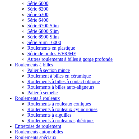
Série 6000
Série 6200
Série 6300
Série 6400
Série 6700 Slim
Série 6800 Slim
Série 6900 Slim
Série Slim 16000
Roulements en plastique
Série de brides F/FR/MF
Autres roulements à billes à gorge profonde
Roulements à billes
Palier à section mince
Roulement à billes en céramique
Roulements à billes à contact oblique
Roulements à billes auto-aligneurs
Palier à semelle
Roulements à rouleaux
Roulements à rouleaux coniques
Roulements à rouleaux cylindriques
Roulements à aiguilles
Roulements à rouleaux sphériques
Entretoise de roulement
Roulements automobiles
Roulements spéciaux