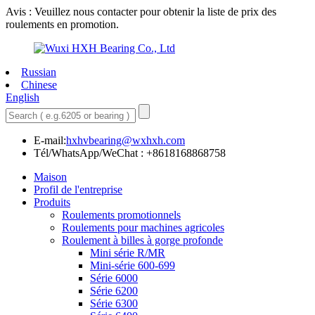
Avis : Veuillez nous contacter pour obtenir la liste de prix des
roulements en promotion.
Russian
Chinese
English
E-mail:
hxhvbearing@wxhxh.com
Tél/WhatsApp/WeChat : +8618168868758
Maison
Profil de l'entreprise
Produits
Roulements promotionnels
Roulements pour machines agricoles
Roulement à billes à gorge profonde
Mini série R/MR
Mini-série 600-699
Série 6000
Série 6200
Série 6300