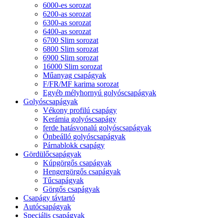
6000-es sorozat
6200-as sorozat
6300-as sorozat
6400-as sorozat
6700 Slim sorozat
6800 Slim sorozat
6900 Slim sorozat
16000 Slim sorozat
Műanyag csapágyak
F/FR/MF karima sorozat
Egyéb mélyhornyú golyóscsapágyak
Golyóscsapágyak
Vékony profilú csapágy
Kerámia golyóscsapágy
ferde hatásvonalú golyóscsapágyak
Önbeálló golyóscsapágyak
Párnablokk csapágy
Gördülőcsapágyak
Kúpgörgős csapágyak
Hengergörgős csapágyak
Tűcsapágyak
Görgős csapágyak
Csapágy távtartó
Autócsapágyak
Speciális csapágyak