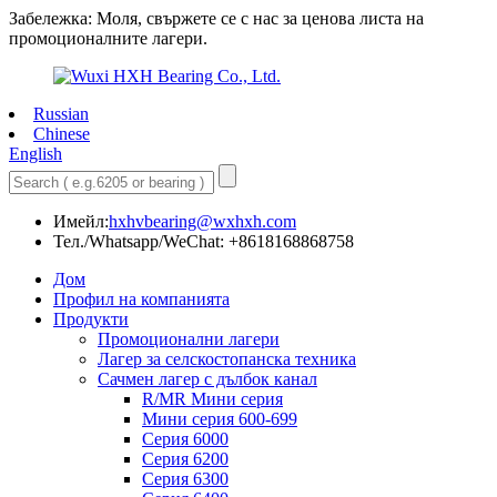
Забележка: Моля, свържете се с нас за ценова листа на
промоционалните лагери.
Russian
Chinese
English
Имейл:
hxhvbearing@wxhxh.com
Тел./Whatsapp/WeChat: +8618168868758
Дом
Профил на компанията
Продукти
Промоционални лагери
Лагер за селскостопанска техника
Сачмен лагер с дълбок канал
R/MR Мини серия
Мини серия 600-699
Серия 6000
Серия 6200
Серия 6300