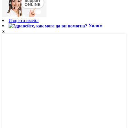
Изпрати имейл
Уилям
x