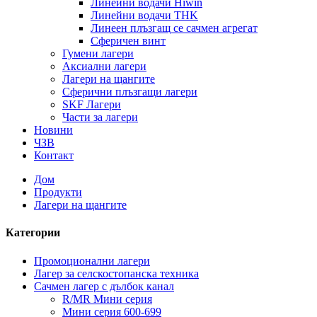
Линейни водачи Hiwin
Линейни водачи THK
Линеен плъзгащ се сачмен агрегат
Сферичен винт
Гумени лагери
Аксиални лагери
Лагери на щангите
Сферични плъзгащи лагери
SKF Лагери
Части за лагери
Новини
ЧЗВ
Контакт
Дом
Продукти
Лагери на щангите
Категории
Промоционални лагери
Лагер за селскостопанска техника
Сачмен лагер с дълбок канал
R/MR Мини серия
Мини серия 600-699