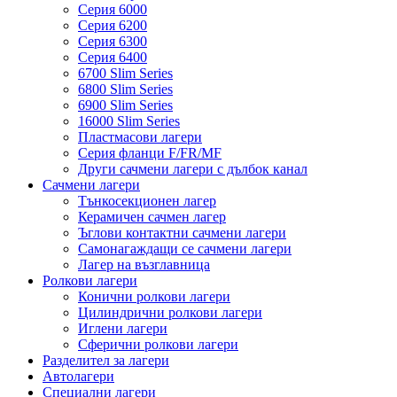
Серия 6000
Серия 6200
Серия 6300
Серия 6400
6700 Slim Series
6800 Slim Series
6900 Slim Series
16000 Slim Series
Пластмасови лагери
Серия фланци F/FR/MF
Други сачмени лагери с дълбок канал
Сачмени лагери
Тънкосекционен лагер
Керамичен сачмен лагер
Ъглови контактни сачмени лагери
Самонагаждащи се сачмени лагери
Лагер на възглавница
Ролкови лагери
Конични ролкови лагери
Цилиндрични ролкови лагери
Иглени лагери
Сферични ролкови лагери
Разделител за лагери
Автолагери
Специални лагери