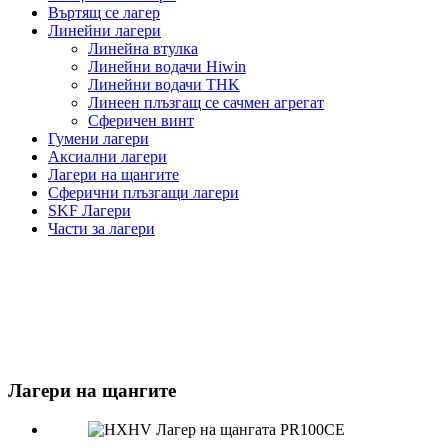
Въртящ се лагер
Линейни лагери
Линейна втулка
Линейни водачи Hiwin
Линейни водачи THK
Линеен плъзгащ се сачмен агрегат
Сферичен винт
Гумени лагери
Аксиални лагери
Лагери на щангите
Сферични плъзгащи лагери
SKF Лагери
Части за лагери
Лагери на щангите