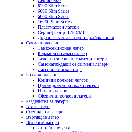
Серия 6400
6700 Slim Series
6800 Slim Series
6900 Slim Series
16000 Slim Series
Пластмасови лагери
Серия фланци F/FR/MF
Други сачмени лагери с дълбок канал
Сачмени лагери
Тънкосекционен лагер
Керамичен сачмен лагер
Ъглови контактни сачмени лагери
Самонагаждащи се сачмени лагери
Лагер на възглавница
Ролкови лагери
Конични ролкови лагери
Цилиндрични ролкови лагери
Иглени лагери
Сферични ролкови лагери
Разделител за лагери
Автолагери
Специални лагери
Въртящ се лагер
Линейни лагери
Линейна втулка