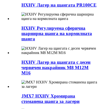
HXHV Лагер на щангата PR100CE
HXHV Регулируема сферична
шарнирна щанга на кормилната
щанга
HXHV Лагер на щангата с десен
червячен накрайник M8 M12M
M16
JMX7 HXHV Хромирана
стоманена щанга за лагери