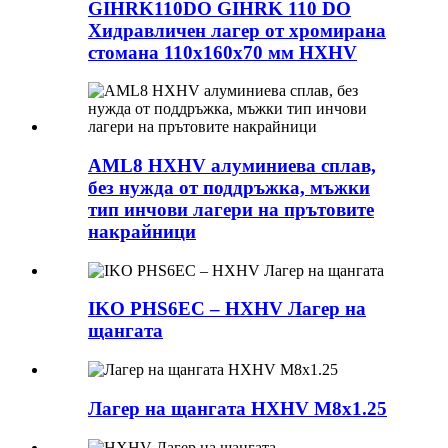
GIHRK110DO GIHRK 110 DO
Хидравличен лагер от хромирана
стомана 110x160x70 мм HXHV
AML8 HXHV алуминиева сплав,
без нужда от поддръжка, мъжки
тип инчови лагери на прътовите
накрайници
IKO PHS6EC – HXHV Лагер на
щангата
Лагер на щангата HXHV M8x1.25