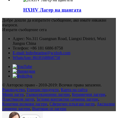
HXHV Лагер на щангата
Добре дошли да изпратите съобщение, ако имате някакви
въпроси.
Изпрати съобщение сега
Адрес: No.311 Guangnan Road, Liangxi District, Wuxi
Jiangsu China
Телефон: +86 181 6886 8758
E-mail: hxhvbearing@wxhxh.com
WhatsApp: 8618168868758
© Авторско право - 2010-2019: Всички права запазени.
Ръководство
,
Горещи продукти
,
Карта на сайта
Мини лагер
,
Тънкосекционни лагери
,
Керамични лагери
,
Пластмасов лагер
,
Ъглови контактни сачмени лагери
,
Конични ролкови лагери
,
Сферичен плъзгащ лагер
,
Аксиални
сачмени лагери
,
Въртящи се лагери