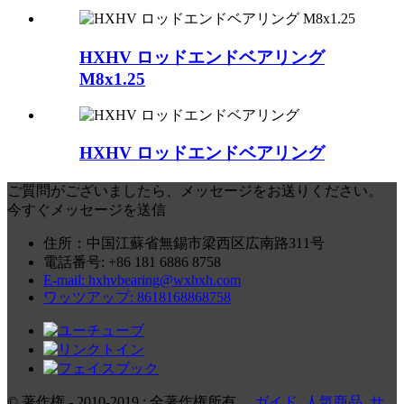
HXHV ロッドエンドベアリング
M8x1.25
HXHV ロッドエンドベアリング
ご質問がございましたら、メッセージをお送りください。
今すぐメッセージを送信
住所：中国江蘇省無錫市梁西区広南路311号
電話番号: +86 181 6886 8758
E-mail: hxhvbearing@wxhxh.com
ワッツアップ: 8618168868758
© 著作権 - 2010-2019 : 全著作権所有。
ガイド
,
人気商品
,
サ