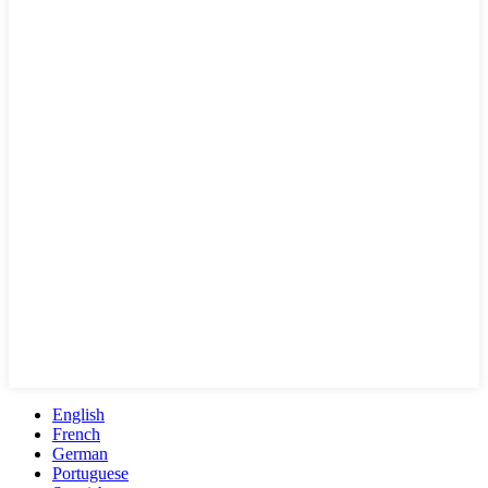
English
French
German
Portuguese