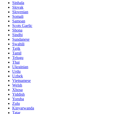
Sinhala
Slovak
Slovenian
Somali
Samoan
Scots Gaelic
Shona
Sindhi
Sundanese
Swahili
Tajik
Tamil
Telugu
Thai
Ukrainian
Urdu
Uzbek
Vietnamese
Welsh
Xhosa
Yiddish
Yoruba
Zulu
Kinyarwanda
Tatar