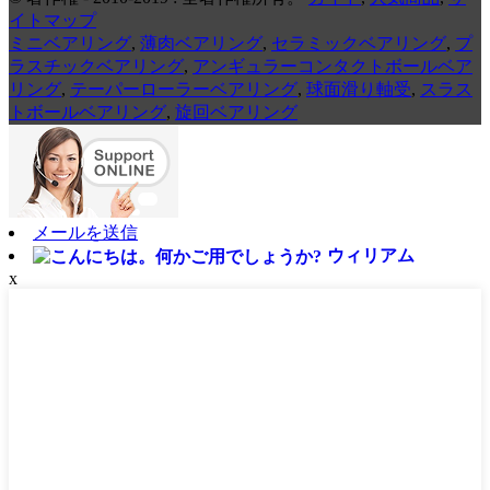
イトマップ
ミニベアリング
,
薄肉ベアリング
,
セラミックベアリング
,
プ
ラスチックベアリング
,
アンギュラーコンタクトボールベア
リング
,
テーパーローラーベアリング
,
球面滑り軸受
,
スラス
トボールベアリング
,
旋回ベアリング
メールを送信
ウィリアム
x