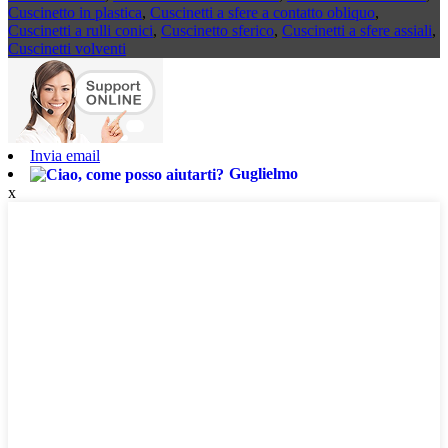
Cuscinetto in plastica
,
Cuscinetti a sfere a contatto obliquo
,
Cuscinetti a rulli conici
,
Cuscinetto sferico
,
Cuscinetti a sfere assiali
,
Cuscinetti volventi
Invia email
Guglielmo
x