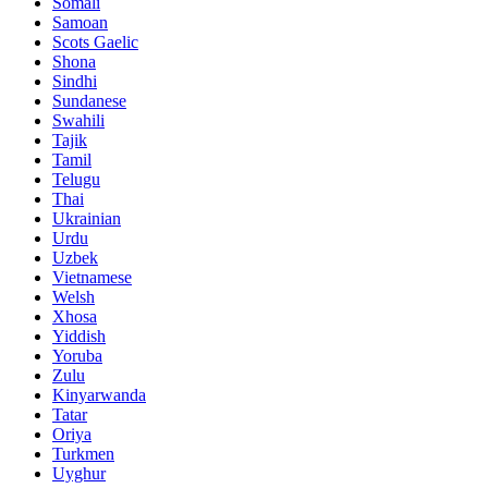
Somali
Samoan
Scots Gaelic
Shona
Sindhi
Sundanese
Swahili
Tajik
Tamil
Telugu
Thai
Ukrainian
Urdu
Uzbek
Vietnamese
Welsh
Xhosa
Yiddish
Yoruba
Zulu
Kinyarwanda
Tatar
Oriya
Turkmen
Uyghur