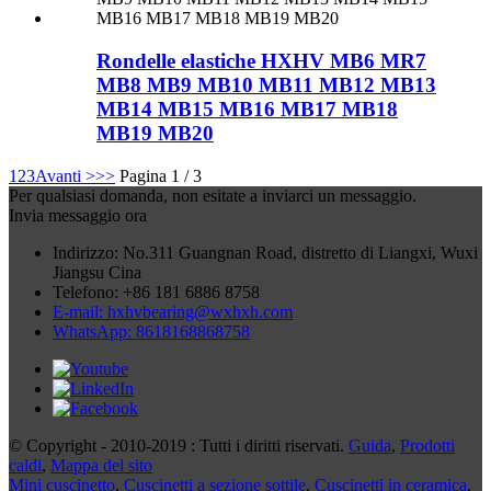
Rondelle elastiche HXHV MB6 MR7
MB8 MB9 MB10 MB11 MB12 MB13
MB14 MB15 MB16 MB17 MB18
MB19 MB20
1
2
3
Avanti >
>>
Pagina 1 / 3
Per qualsiasi domanda, non esitate a inviarci un messaggio.
Invia messaggio ora
Indirizzo: No.311 Guangnan Road, distretto di Liangxi, Wuxi
Jiangsu Cina
Telefono: +86 181 6886 8758
E-mail: hxhvbearing@wxhxh.com
WhatsApp: 8618168868758
© Copyright - 2010-2019 : Tutti i diritti riservati.
Guida
,
Prodotti
caldi
,
Mappa del sito
Mini cuscinetto
,
Cuscinetti a sezione sottile
,
Cuscinetti in ceramica
,