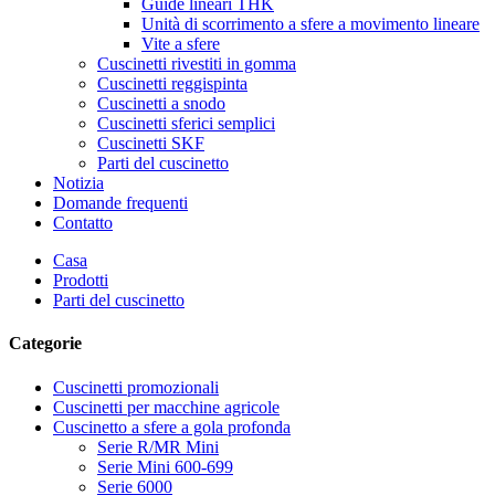
Guide lineari THK
Unità di scorrimento a sfere a movimento lineare
Vite a sfere
Cuscinetti rivestiti in gomma
Cuscinetti reggispinta
Cuscinetti a snodo
Cuscinetti sferici semplici
Cuscinetti SKF
Parti del cuscinetto
Notizia
Domande frequenti
Contatto
Casa
Prodotti
Parti del cuscinetto
Categorie
Cuscinetti promozionali
Cuscinetti per macchine agricole
Cuscinetto a sfere a gola profonda
Serie R/MR Mini
Serie Mini 600-699
Serie 6000