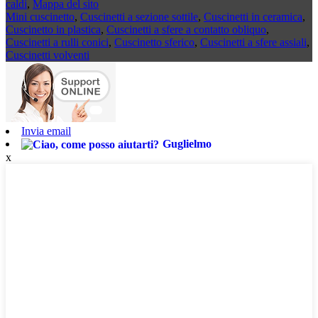
caldi
,
Mappa del sito
Mini cuscinetto
,
Cuscinetti a sezione sottile
,
Cuscinetti in ceramica
,
Cuscinetto in plastica
,
Cuscinetti a sfere a contatto obliquo
,
Cuscinetti a rulli conici
,
Cuscinetto sferico
,
Cuscinetti a sfere assiali
,
Cuscinetti volventi
Invia email
Guglielmo
x