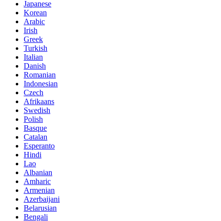
Japanese
Korean
Arabic
Irish
Greek
Turkish
Italian
Danish
Romanian
Indonesian
Czech
Afrikaans
Swedish
Polish
Basque
Catalan
Esperanto
Hindi
Lao
Albanian
Amharic
Armenian
Azerbaijani
Belarusian
Bengali