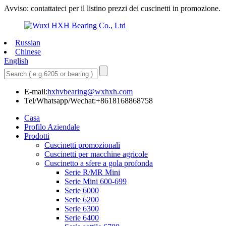
Avviso: contattateci per il listino prezzi dei cuscinetti in promozione.
Russian
Chinese
English
E-mail:
hxhvbearing@wxhxh.com
Tel/Whatsapp/Wechat:+8618168868758
Casa
Profilo Aziendale
Prodotti
Cuscinetti promozionali
Cuscinetti per macchine agricole
Cuscinetto a sfere a gola profonda
Serie R/MR Mini
Serie Mini 600-699
Serie 6000
Serie 6200
Serie 6300
Serie 6400