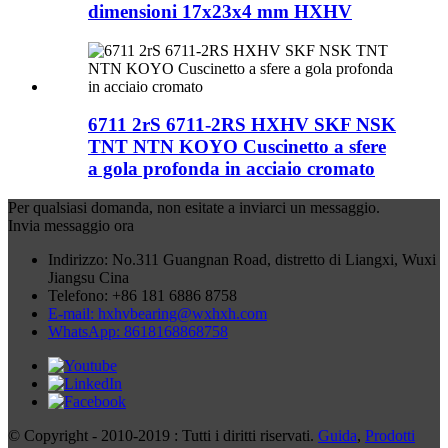
dimensioni 17x23x4 mm HXHV
6711 2rS 6711-2RS HXHV SKF NSK
TNT NTN KOYO Cuscinetto a sfere
a gola profonda in acciaio cromato
Per qualsiasi domanda, non esitate a inviarci un messaggio.
Invia messaggio ora
Indirizzo: No.311 Guangnan Road, distretto di Liangxi, Wuxi
Jiangsu Cina
Telefono: +86 181 6886 8758
E-mail: hxhvbearing@wxhxh.com
WhatsApp: 8618168868758
© Copyright - 2010-2019 : Tutti i diritti riservati.
Guida
,
Prodotti