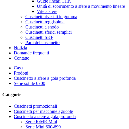
Guide lineari THK
Unità di scorrimento a sfere a movimento lineare
Vite a sfere
Cuscinetti rivestiti in gomma
Cuscinetti reggispinta
Cuscinetti a snodo
Cuscinetti sferici semplici
Cuscinetti SKF
Parti del cuscinetto
Notizia
Domande frequenti
Contatto
Casa
Prodotti
Cuscinetto a sfere a gola profonda
Serie sottile 6700
Categorie
Cuscinetti promozionali
Cuscinetti per macchine agricole
Cuscinetto a sfere a gola profonda
Serie R/MR Mini
Serie Mini 600-699