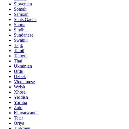
Slovenian
Somali
Samoan
Scots Gaelic
Shona
Sindhi
Sundanese
Swahili
Tajik
Tamil
Telugu
Thai
Ukrainian
Urdu
Uzbek
Vietnamese
Welsh
Xhosa
Yiddish
Yoruba
Zulu
Kinyarwanda
Tatar
Oriya
Turkmen