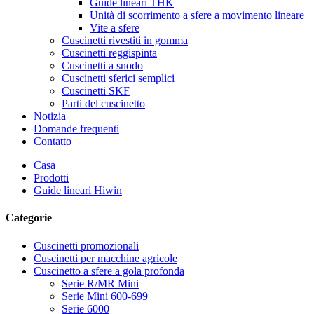
Guide lineari THK
Unità di scorrimento a sfere a movimento lineare
Vite a sfere
Cuscinetti rivestiti in gomma
Cuscinetti reggispinta
Cuscinetti a snodo
Cuscinetti sferici semplici
Cuscinetti SKF
Parti del cuscinetto
Notizia
Domande frequenti
Contatto
Casa
Prodotti
Guide lineari Hiwin
Categorie
Cuscinetti promozionali
Cuscinetti per macchine agricole
Cuscinetto a sfere a gola profonda
Serie R/MR Mini
Serie Mini 600-699
Serie 6000