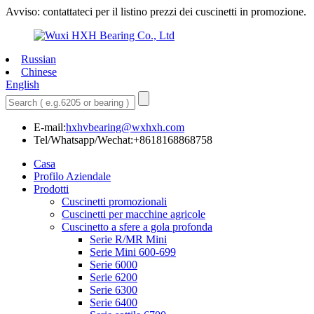
Avviso: contattateci per il listino prezzi dei cuscinetti in promozione.
Russian
Chinese
English
E-mail:
hxhvbearing@wxhxh.com
Tel/Whatsapp/Wechat:+8618168868758
Casa
Profilo Aziendale
Prodotti
Cuscinetti promozionali
Cuscinetti per macchine agricole
Cuscinetto a sfere a gola profonda
Serie R/MR Mini
Serie Mini 600-699
Serie 6000
Serie 6200
Serie 6300
Serie 6400