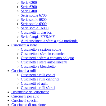
Serie 6200
Serie 6300
Serie 6400
Serie sottile 6700
Serie sottile 6800
Serie sottile 6900
Serie sottile 16000
Cuscinetti in plastica
Serie flangia F/FR/MF
Altri cuscinetti a sfere a gola profonda
Cuscinetti a sfere
Cuscinetto a sezione sottile
Cuscinetto a sfere in ceramica
Cuscinetti a sfere a contatto obliquo
Cuscinetti a sfere autoallineanti
Cuscinetto a blocchetto
Cuscinetti a rulli
Cuscinetti a rulli conici
Cuscinetti a rulli cilindrici
Cuscinetti ad aghi
Cuscinetti a rulli sferici
Distanziale del cuscinetto
Cuscinetti per auto
Cuscinetti speciali
Cuscinetto di rotazione