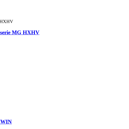
C serie MG HXHV
IWIN