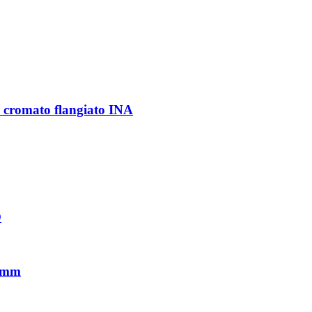
cromato flangiato INA
O
6 mm