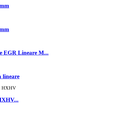
0 mm
4 mm
 EGR Lineare M...
lineare
 HXHV...