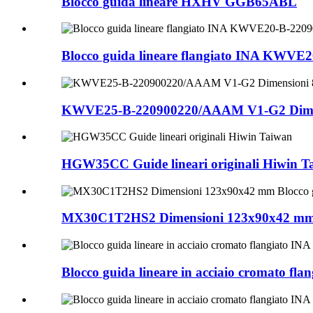
Blocco guida lineare HXHV GGB65ABL
Blocco guida lineare flangiato INA KWV
KWVE25-B-220900220/AAAM V1-G2 Dimensio
HGW35CC Guide lineari originali Hiwin T
MX30C1T2HS2 Dimensioni 123x90x42 mm Blo
Blocco guida lineare in acciaio cromato