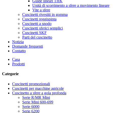
Guide lineari THK
Unità di scorrimento a sfere a movimento lineare
Vite a sfere
Cuscinetti rivestiti in gomma
Cuscinetti reggispinta
Cuscinetti a snodo
Cuscinetti sferici semplici
Cuscinetti SKF
Parti del cuscinetto
Notizia
Domande frequenti
Contatto
Casa
Prodotti
Categorie
Cuscinetti promozionali
Cuscinetti per macchine agricole
Cuscinetto a sfere a gola profonda
Serie R/MR Mini
Serie Mini 600-699
Serie 6000
Serie 6200