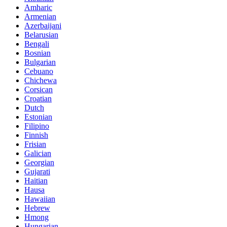
Amharic
Armenian
Azerbaijani
Belarusian
Bengali
Bosnian
Bulgarian
Cebuano
Chichewa
Corsican
Croatian
Dutch
Estonian
Filipino
Finnish
Frisian
Galician
Georgian
Gujarati
Haitian
Hausa
Hawaiian
Hebrew
Hmong
Hungarian