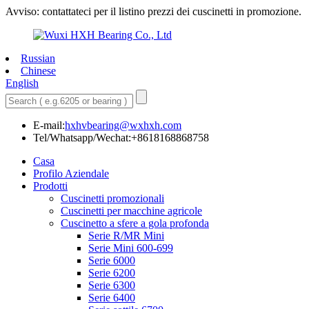
Avviso: contattateci per il listino prezzi dei cuscinetti in promozione.
Russian
Chinese
English
E-mail:
hxhvbearing@wxhxh.com
Tel/Whatsapp/Wechat:+8618168868758
Casa
Profilo Aziendale
Prodotti
Cuscinetti promozionali
Cuscinetti per macchine agricole
Cuscinetto a sfere a gola profonda
Serie R/MR Mini
Serie Mini 600-699
Serie 6000
Serie 6200
Serie 6300
Serie 6400