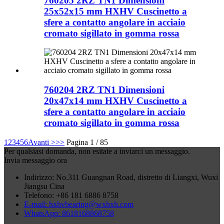
760205 2RZ TN1 Dimensioni
25x52x15 mm HXHV Cuscinetto a
sfere a contatto angolare in acciaio
cromato sigillato in gomma rossa
760204 2RZ TN1 Dimensioni
20x47x14 mm HXHV Cuscinetto a
sfere a contatto angolare in acciaio
cromato sigillato in gomma rossa
1
2
3
4
5
6
Avanti >
>>
Pagina 1 / 85
Per qualsiasi domanda, non esitate a inviarci un messaggio.
Invia messaggio ora
Indirizzo: No.311 Guangnan Road, distretto di Liangxi, Wuxi
Jiangsu Cina
Telefono: +86 181 6886 8758
E-mail: hxhvbearing@wxhxh.com
WhatsApp: 8618168868758