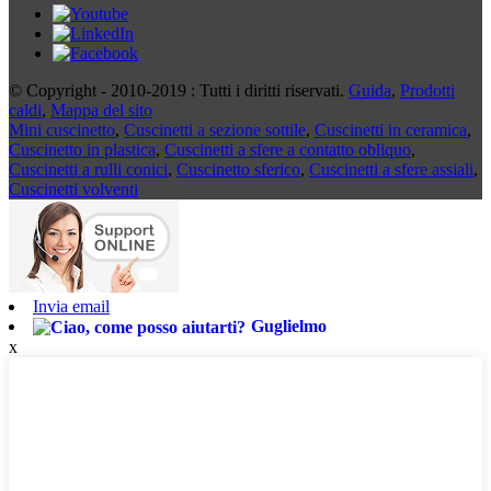
© Copyright - 2010-2019 : Tutti i diritti riservati.
Guida
,
Prodotti
caldi
,
Mappa del sito
Mini cuscinetto
,
Cuscinetti a sezione sottile
,
Cuscinetti in ceramica
,
Cuscinetto in plastica
,
Cuscinetti a sfere a contatto obliquo
,
Cuscinetti a rulli conici
,
Cuscinetto sferico
,
Cuscinetti a sfere assiali
,
Cuscinetti volventi
Invia email
Guglielmo
x