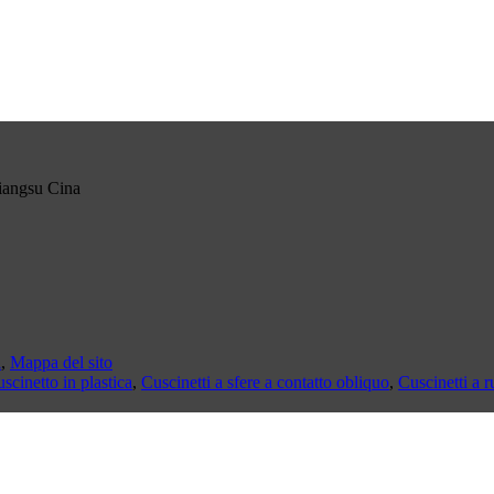
Jiangsu Cina
i
,
Mappa del sito
scinetto in plastica
,
Cuscinetti a sfere a contatto obliquo
,
Cuscinetti a ru