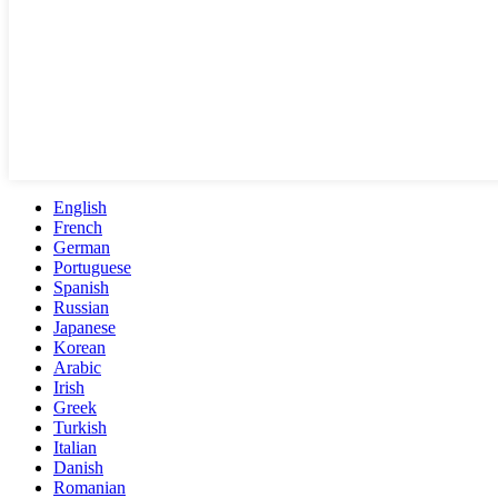
English
French
German
Portuguese
Spanish
Russian
Japanese
Korean
Arabic
Irish
Greek
Turkish
Italian
Danish
Romanian