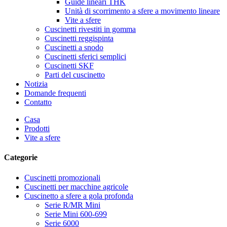
Guide lineari THK
Unità di scorrimento a sfere a movimento lineare
Vite a sfere
Cuscinetti rivestiti in gomma
Cuscinetti reggispinta
Cuscinetti a snodo
Cuscinetti sferici semplici
Cuscinetti SKF
Parti del cuscinetto
Notizia
Domande frequenti
Contatto
Casa
Prodotti
Vite a sfere
Categorie
Cuscinetti promozionali
Cuscinetti per macchine agricole
Cuscinetto a sfere a gola profonda
Serie R/MR Mini
Serie Mini 600-699
Serie 6000