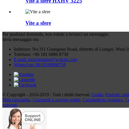
Vite a sfere HXHV 3225
Vite a sfere
Per qualsiasi domanda, non esitate a inviarci un messaggio.
Invia messaggio ora
Indirizzo: No.311 Guangnan Road, distretto di Liangxi, Wuxi 
Telefono: +86 181 6886 8758
E-mail: hxhvbearing@wxhxh.com
WhatsApp: 8618168868758
© Copyright - 2010-2019 : Tutti i diritti riservati.
Guida
,
Prodotti cald
Mini cuscinetto
,
Cuscinetti a sezione sottile
,
Cuscinetti in ceramica
,
Cu
volventi