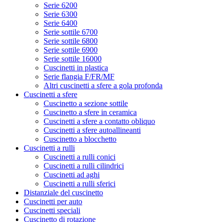
Serie 6200
Serie 6300
Serie 6400
Serie sottile 6700
Serie sottile 6800
Serie sottile 6900
Serie sottile 16000
Cuscinetti in plastica
Serie flangia F/FR/MF
Altri cuscinetti a sfere a gola profonda
Cuscinetti a sfere
Cuscinetto a sezione sottile
Cuscinetto a sfere in ceramica
Cuscinetti a sfere a contatto obliquo
Cuscinetti a sfere autoallineanti
Cuscinetto a blocchetto
Cuscinetti a rulli
Cuscinetti a rulli conici
Cuscinetti a rulli cilindrici
Cuscinetti ad aghi
Cuscinetti a rulli sferici
Distanziale del cuscinetto
Cuscinetti per auto
Cuscinetti speciali
Cuscinetto di rotazione