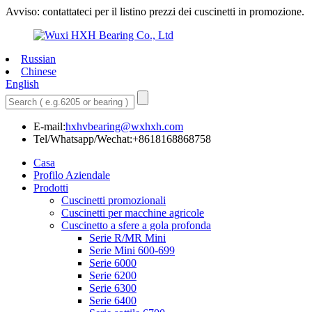
Avviso: contattateci per il listino prezzi dei cuscinetti in promozione.
Russian
Chinese
English
E-mail:
hxhvbearing@wxhxh.com
Tel/Whatsapp/Wechat:+8618168868758
Casa
Profilo Aziendale
Prodotti
Cuscinetti promozionali
Cuscinetti per macchine agricole
Cuscinetto a sfere a gola profonda
Serie R/MR Mini
Serie Mini 600-699
Serie 6000
Serie 6200
Serie 6300
Serie 6400