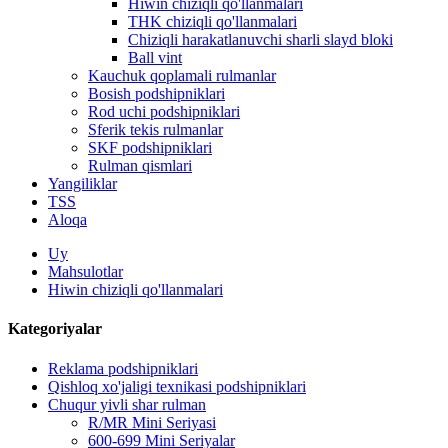
Hiwin chiziqli qo'llanmalari
THK chiziqli qo'llanmalari
Chiziqli harakatlanuvchi sharli slayd bloki
Ball vint
Kauchuk qoplamali rulmanlar
Bosish podshipniklari
Rod uchi podshipniklari
Sferik tekis rulmanlar
SKF podshipniklari
Rulman qismlari
Yangiliklar
TSS
Aloqa
Uy
Mahsulotlar
Hiwin chiziqli qo'llanmalari
Kategoriyalar
Reklama podshipniklari
Qishloq xo'jaligi texnikasi podshipniklari
Chuqur yivli shar rulman
R/MR Mini Seriyasi
600-699 Mini Seriyalar