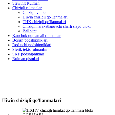
Slewing Rulman
Chiziqli rulmanlar
Chiziqli vtulka
Hiwin chiziqli qo'llanmalari
THK chiziqli qo'llanmalari
Chiziqli harakatlanuvchi sharli slayd bloki
Ball vint
Kauchuk qoplamali rulmanlar
Bosish podshipniklari
Rod uchi podshipniklari
Sferik tekis rulmanlar
SKF podshipniklari
Rulman qismlari
Hiwin chiziqli qo'llanmalari