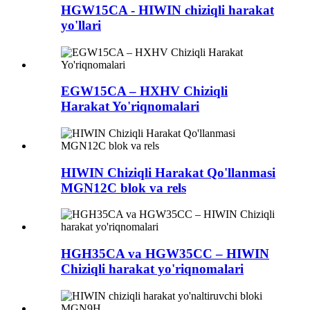
HGW15CA - HIWIN chiziqli harakat
yo'llari
EGW15CA – HXHV Chiziqli
Harakat Yo'riqnomalari
HIWIN Chiziqli Harakat Qo'llanmasi
MGN12C blok va rels
HGH35CA va HGW35CC – HIWIN
Chiziqli harakat yo'riqnomalari