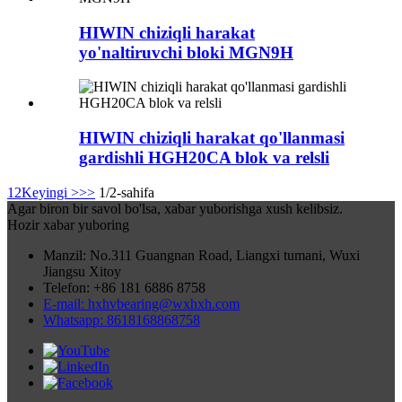
HIWIN chiziqli harakat
yo'naltiruvchi bloki MGN9H
HIWIN chiziqli harakat qo'llanmasi
gardishli HGH20CA blok va relsli
1
2
Keyingi >
>>
1/2-sahifa
Agar biron bir savol bo'lsa, xabar yuborishga xush kelibsiz.
Hozir xabar yuboring
Manzil: No.311 Guangnan Road, Liangxi tumani, Wuxi
Jiangsu Xitoy
Telefon: +86 181 6886 8758
E-mail: hxhvbearing@wxhxh.com
Whatsapp: 8618168868758