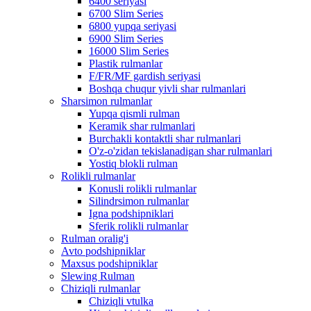
6400 seriyasi
6700 Slim Series
6800 yupqa seriyasi
6900 Slim Series
16000 Slim Series
Plastik rulmanlar
F/FR/MF gardish seriyasi
Boshqa chuqur yivli shar rulmanlari
Sharsimon rulmanlar
Yupqa qismli rulman
Keramik shar rulmanlari
Burchakli kontaktli shar rulmanlari
O'z-o'zidan tekislanadigan shar rulmanlari
Yostiq blokli rulman
Rolikli rulmanlar
Konusli rolikli rulmanlar
Silindrsimon rulmanlar
Igna podshipniklari
Sferik rolikli rulmanlar
Rulman oralig'i
Avto podshipniklar
Maxsus podshipniklar
Slewing Rulman
Chiziqli rulmanlar
Chiziqli vtulka