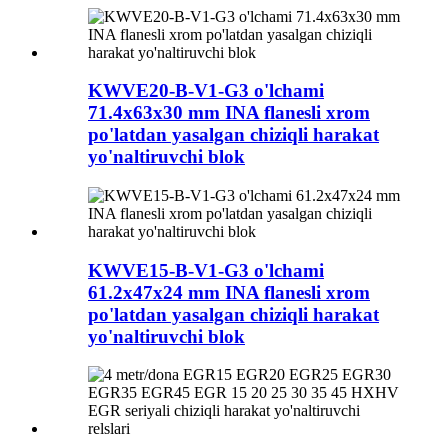
KWVE20-B-V1-G3 o'lchami
71.4x63x30 mm INA flanesli xrom
po'latdan yasalgan chiziqli harakat
yo'naltiruvchi blok
KWVE15-B-V1-G3 o'lchami
61.2x47x24 mm INA flanesli xrom
po'latdan yasalgan chiziqli harakat
yo'naltiruvchi blok