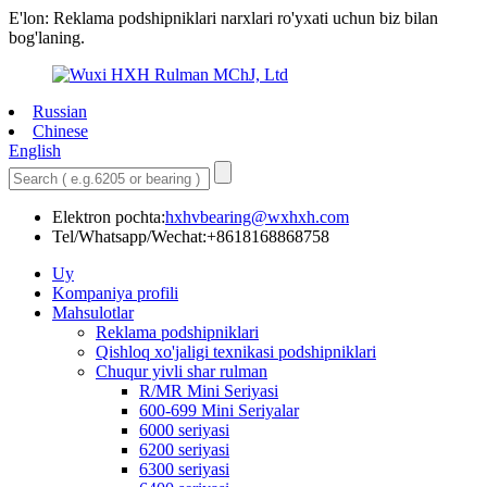
E'lon: Reklama podshipniklari narxlari ro'yxati uchun biz bilan
bog'laning.
Russian
Chinese
English
Elektron pochta:
hxhvbearing@wxhxh.com
Tel/Whatsapp/Wechat:+8618168868758
Uy
Kompaniya profili
Mahsulotlar
Reklama podshipniklari
Qishloq xo'jaligi texnikasi podshipniklari
Chuqur yivli shar rulman
R/MR Mini Seriyasi
600-699 Mini Seriyalar
6000 seriyasi
6200 seriyasi
6300 seriyasi