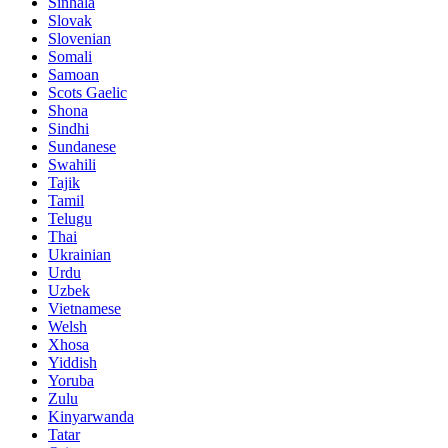
Sinhala
Slovak
Slovenian
Somali
Samoan
Scots Gaelic
Shona
Sindhi
Sundanese
Swahili
Tajik
Tamil
Telugu
Thai
Ukrainian
Urdu
Uzbek
Vietnamese
Welsh
Xhosa
Yiddish
Yoruba
Zulu
Kinyarwanda
Tatar