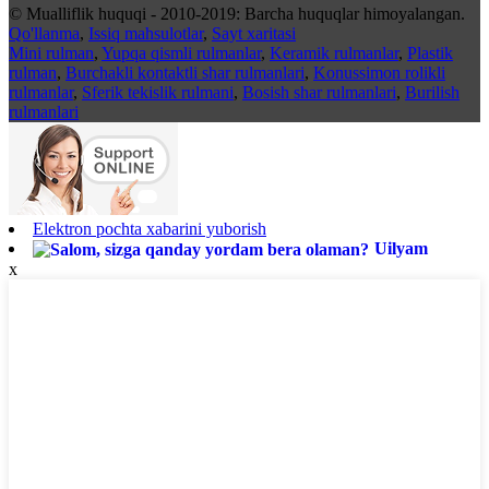
© Mualliflik huquqi - 2010-2019: Barcha huquqlar himoyalangan.
Qo'llanma
,
Issiq mahsulotlar
,
Sayt xaritasi
Mini rulman
,
Yupqa qismli rulmanlar
,
Keramik rulmanlar
,
Plastik
rulman
,
Burchakli kontaktli shar rulmanlari
,
Konussimon rolikli
rulmanlar
,
Sferik tekislik rulmani
,
Bosish shar rulmanlari
,
Burilish
rulmanlari
Elektron pochta xabarini yuborish
Uilyam
x