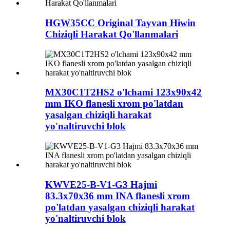
HGW35CC Original Tayvan Hiwin
Chiziqli Harakat Qo'llanmalari
MX30C1T2HS2 o'lchami 123x90x42
mm IKO flanesli xrom po'latdan
yasalgan chiziqli harakat
yo'naltiruvchi blok
KWVE25-B-V1-G3 Hajmi
83.3x70x36 mm INA flanesli xrom
po'latdan yasalgan chiziqli harakat
yo'naltiruvchi blok