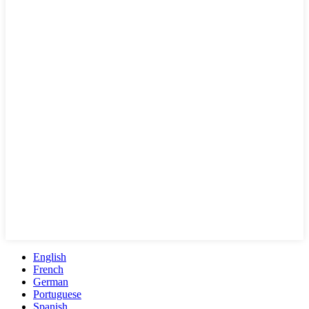
English
French
German
Portuguese
Spanish