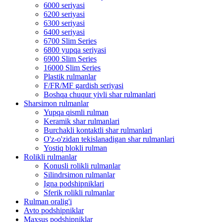
6000 seriyasi
6200 seriyasi
6300 seriyasi
6400 seriyasi
6700 Slim Series
6800 yupqa seriyasi
6900 Slim Series
16000 Slim Series
Plastik rulmanlar
F/FR/MF gardish seriyasi
Boshqa chuqur yivli shar rulmanlari
Sharsimon rulmanlar
Yupqa qismli rulman
Keramik shar rulmanlari
Burchakli kontaktli shar rulmanlari
O'z-o'zidan tekislanadigan shar rulmanlari
Yostiq blokli rulman
Rolikli rulmanlar
Konusli rolikli rulmanlar
Silindrsimon rulmanlar
Igna podshipniklari
Sferik rolikli rulmanlar
Rulman oralig'i
Avto podshipniklar
Maxsus podshipniklar