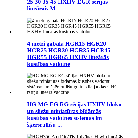
25 30 35 45 HXHV EGR sērijas
lineārais M ...
4 metri gabalā HGR15 HGR20
HGR25 HGR30 HGR35 HGR45
HGR55 HGR65 HXHV lineārās
kustības vadotne
HG MG EG RG sērijas HXHV bloku
un sliežu miniatūras bīdāmās
kustības vadotnes sistēmas lm
šķērsrullīšu ...