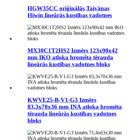
HGW35CC oriģinālās Taivānas
Hiwin lineārās kustības vadotnes
MX30C1T2HS2 Izmērs 123x90x42
mm IKO atloka hromēta tērauda
lineārās kustības vadotnes bloks
KWVE25-B-V1-G3 Izmērs
83,3x70x36 mm INA atloka hromēta
tērauda lineārās kustības vadotnes
bloks