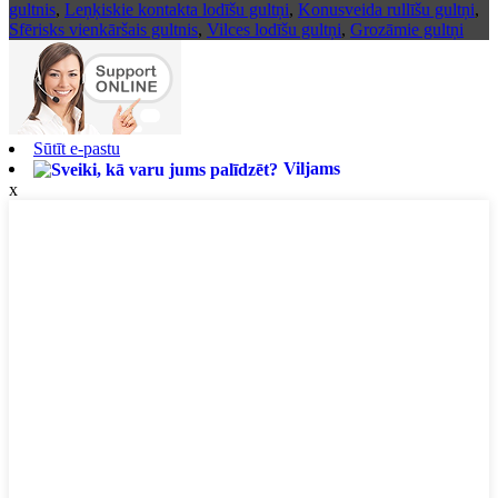
gultnis
,
Leņķiskie kontakta lodīšu gultņi
,
Konusveida rullīšu gultņi
,
Sfērisks vienkāršais gultnis
,
Vilces lodīšu gultņi
,
Grozāmie gultņi
Sūtīt e-pastu
Viljams
x