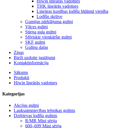
Hiwin lineārās vadotnes
THK lineārās vadotnes
Lineāras kustības lodīšu bīdāmā vienība
Lodīšu skrūve
Gumijas pārklājuma gultņi
Vilces gultņi
Stieņa gala gultņi
Sfēriskie vienkāršie gultņi
SKF gultņi
Gultņu daļas
Ziņas
Bieži uzdotie jautājumi
Kontaktinformācija
Sākums
Produkti
Hiwin lineārās vadotnes
Kategorijas
Akcijas gultņi
Lauksaimniecības tehnikas gultnis
Dziļrievas lodīšu gultnis
R/MR Mini sērija
600–699 Mini sērija