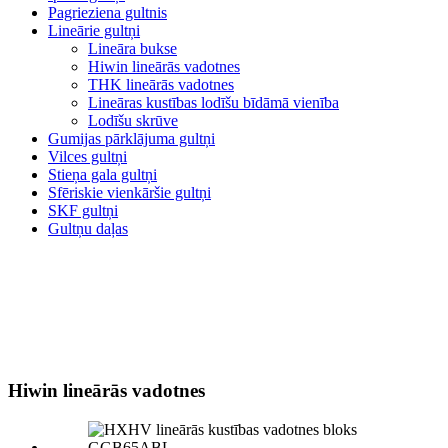
Pagrieziena gultnis
Lineārie gultņi
Lineāra bukse
Hiwin lineārās vadotnes
THK lineārās vadotnes
Lineāras kustības lodīšu bīdāmā vienība
Lodīšu skrūve
Gumijas pārklājuma gultņi
Vilces gultņi
Stieņa gala gultņi
Sfēriskie vienkāršie gultņi
SKF gultņi
Gultņu daļas
Hiwin lineārās vadotnes