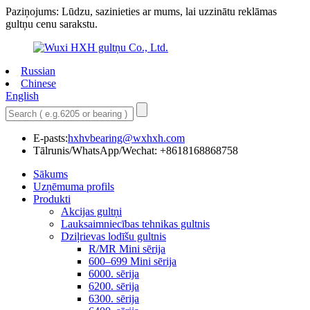
Paziņojums: Lūdzu, sazinieties ar mums, lai uzzinātu reklāmas
gultņu cenu sarakstu.
Russian
Chinese
English
E-pasts:
hxhvbearing@wxhxh.com
Tālrunis/WhatsApp/Wechat: +8618168868758
Sākums
Uzņēmuma profils
Produkti
Akcijas gultņi
Lauksaimniecības tehnikas gultnis
Dziļrievas lodīšu gultnis
R/MR Mini sērija
600–699 Mini sērija
6000. sērija
6200. sērija
6300. sērija