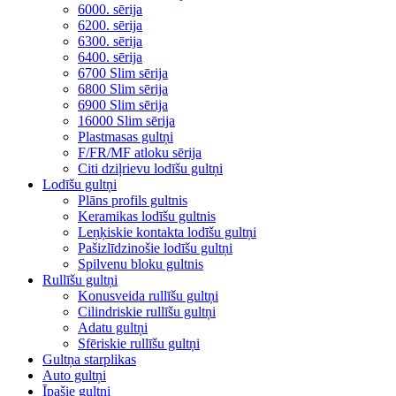
6000. sērija
6200. sērija
6300. sērija
6400. sērija
6700 Slim sērija
6800 Slim sērija
6900 Slim sērija
16000 Slim sērija
Plastmasas gultņi
F/FR/MF atloku sērija
Citi dziļrievu lodīšu gultņi
Lodīšu gultņi
Plāns profils gultnis
Keramikas lodīšu gultnis
Leņķiskie kontakta lodīšu gultņi
Pašizlīdzinošie lodīšu gultņi
Spilvenu bloku gultnis
Rullīšu gultņi
Konusveida rullīšu gultņi
Cilindriskie rullīšu gultņi
Adatu gultņi
Sfēriskie rullīšu gultņi
Gultņa starplikas
Auto gultņi
Īpašie gultņi