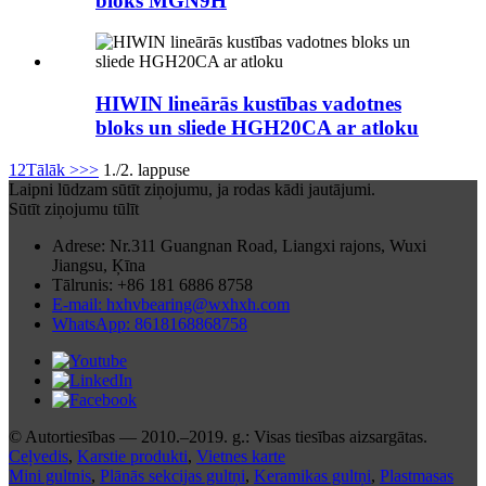
bloks MGN9H
HIWIN lineārās kustības vadotnes
bloks un sliede HGH20CA ar atloku
1
2
Tālāk >
>>
1./2. lappuse
Laipni lūdzam sūtīt ziņojumu, ja rodas kādi jautājumi.
Sūtīt ziņojumu tūlīt
Adrese: Nr.311 Guangnan Road, Liangxi rajons, Wuxi
Jiangsu, Ķīna
Tālrunis: +86 181 6886 8758
E-mail: hxhvbearing@wxhxh.com
WhatsApp: 8618168868758
© Autortiesības — 2010.–2019. g.: Visas tiesības aizsargātas.
Ceļvedis
,
Karstie produkti
,
Vietnes karte
Mini gultnis
,
Plānās sekcijas gultņi
,
Keramikas gultņi
,
Plastmasas