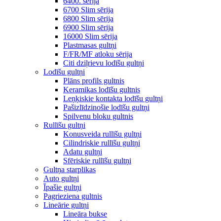
6400. sērija
6700 Slim sērija
6800 Slim sērija
6900 Slim sērija
16000 Slim sērija
Plastmasas gultņi
F/FR/MF atloku sērija
Citi dziļrievu lodīšu gultņi
Lodīšu gultņi
Plāns profils gultnis
Keramikas lodīšu gultnis
Leņķiskie kontakta lodīšu gultņi
Pašizlīdzinošie lodīšu gultņi
Spilvenu bloku gultnis
Rullīšu gultņi
Konusveida rullīšu gultņi
Cilindriskie rullīšu gultņi
Adatu gultņi
Sfēriskie rullīšu gultņi
Gultņa starplikas
Auto gultņi
Īpašie gultņi
Pagrieziena gultnis
Lineārie gultņi
Lineāra bukse