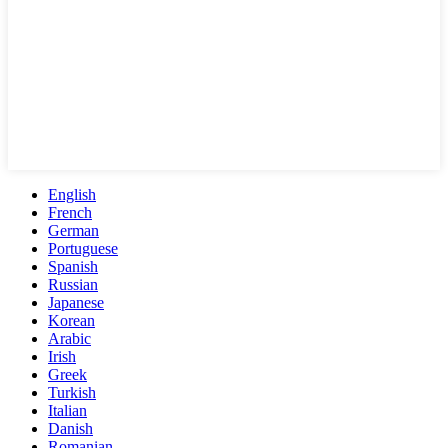
English
French
German
Portuguese
Spanish
Russian
Japanese
Korean
Arabic
Irish
Greek
Turkish
Italian
Danish
Romanian