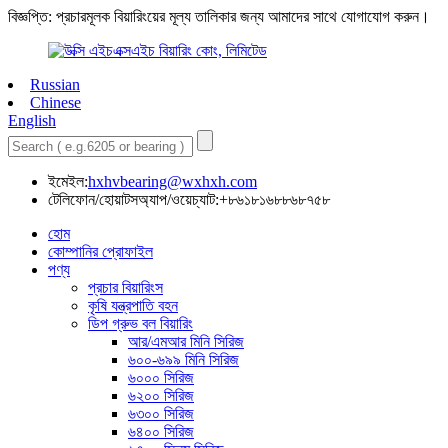
বিজ্ঞপ্তি: প্রচারমূলক বিয়ারিংয়ের মূল্য তালিকার জন্য আমাদের সাথে যোগাযোগ করুন।
Russian
Chinese
English
ইমেইল:
hxhvbearing@wxhxh.com
টেলিফোন/হোয়াটসঅ্যাপ/ওয়েচ্যাট:+৮৬১৮১৬৮৮৬৮৭৫৮
হোম
কোম্পানির প্রোফাইল
পণ্য
প্রচার বিয়ারিংস
কৃষি যন্ত্রপাতি বহন
ডিপ গ্রুভ বল বিয়ারিং
আর/এমআর মিনি সিরিজ
৬০০-৬৯৯ মিনি সিরিজ
৬০০০ সিরিজ
৬২০০ সিরিজ
৬৩০০ সিরিজ
৬৪০০ সিরিজ