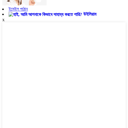
ইমেইল পাঠান
উইলিয়াম
x