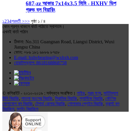
687-zz আকার 7x14x3.5 মিমি - HXHV ডিপ
গ্রুভ বল বিয়ারিং
১
2
3
4
পরবর্তী >
>>
পৃষ্ঠা ১ / ৪
কোন প্রশ্ন থাকলে বার্তা পাঠাতে স্বাগতম।
এখনই বার্তা পাঠান
ঠিকানা: No.311 Guangnan Road, Liangxi District, Wuxi
Jiangsu China
ফোন: +৮৬ ১৮১ ৬৮৮৬ ৮৭৫৮
E-mail: hxhvbearing@wxhxh.com
হোয়াটসঅ্যাপ: 8618168868758
© কপিরাইট - ২০১০-২০১৯ : সর্বস্বত্ব সংরক্ষিত।
গাইড
,
গরম পণ্য
,
সাইটম্যাপ
মিনি বিয়ারিং
,
পাতলা অংশের বিয়ারিং
,
সিরামিক বিয়ারিং
,
প্লাস্টিক বিয়ারিং
,
কৌণিক
যোগাযোগ বল বিয়ারিং
,
টেপার্ড রোলার বিয়ারিং
,
গোলাকার প্লেইন বিয়ারিং
,
থ্রাস্ট বল
বিয়ারিংস
,
স্লুইং বিয়ারিংস