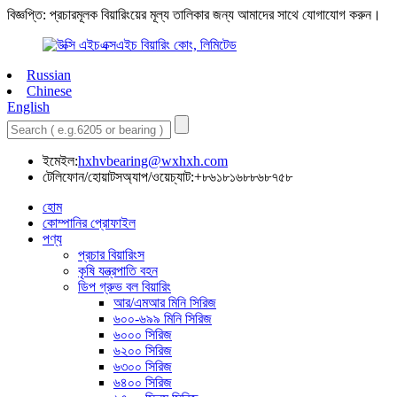
বিজ্ঞপ্তি: প্রচারমূলক বিয়ারিংয়ের মূল্য তালিকার জন্য আমাদের সাথে যোগাযোগ করুন।
Russian
Chinese
English
ইমেইল:
hxhvbearing@wxhxh.com
টেলিফোন/হোয়াটসঅ্যাপ/ওয়েচ্যাট:+৮৬১৮১৬৮৮৬৮৭৫৮
হোম
কোম্পানির প্রোফাইল
পণ্য
প্রচার বিয়ারিংস
কৃষি যন্ত্রপাতি বহন
ডিপ গ্রুভ বল বিয়ারিং
আর/এমআর মিনি সিরিজ
৬০০-৬৯৯ মিনি সিরিজ
৬০০০ সিরিজ
৬২০০ সিরিজ
৬৩০০ সিরিজ
৬৪০০ সিরিজ