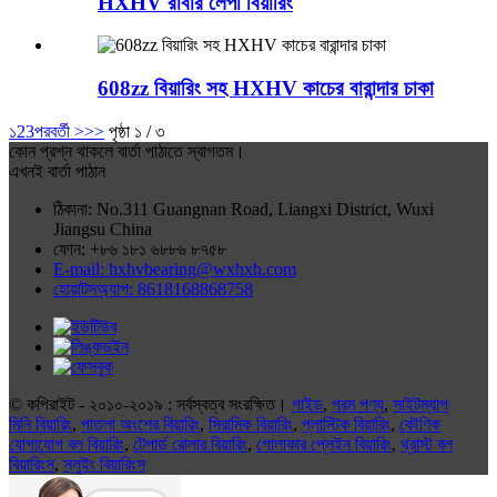
HXHV রাবার লেপা বিয়ারিং
608zz বিয়ারিং সহ HXHV কাচের বারান্দার চাকা
১
2
3
পরবর্তী >
>>
পৃষ্ঠা ১ / ৩
কোন প্রশ্ন থাকলে বার্তা পাঠাতে স্বাগতম।
এখনই বার্তা পাঠান
ঠিকানা: No.311 Guangnan Road, Liangxi District, Wuxi
Jiangsu China
ফোন: +৮৬ ১৮১ ৬৮৮৬ ৮৭৫৮
E-mail: hxhvbearing@wxhxh.com
হোয়াটসঅ্যাপ: 8618168868758
© কপিরাইট - ২০১০-২০১৯ : সর্বস্বত্ব সংরক্ষিত।
গাইড
,
গরম পণ্য
,
সাইটম্যাপ
মিনি বিয়ারিং
,
পাতলা অংশের বিয়ারিং
,
সিরামিক বিয়ারিং
,
প্লাস্টিক বিয়ারিং
,
কৌণিক
যোগাযোগ বল বিয়ারিং
,
টেপার্ড রোলার বিয়ারিং
,
গোলাকার প্লেইন বিয়ারিং
,
থ্রাস্ট বল
বিয়ারিংস
,
স্লুইং বিয়ারিংস