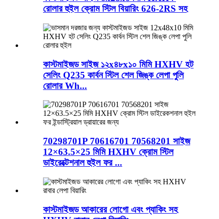
রোলার হুইল ক্রোম স্টিল বিয়ারিং 626-2RS সহ
কাস্টমাইজড সাইজ ১২x৪৮x১০ মিমি HXHV হট
সেলিং Q235 কার্বন স্টিল শেল জিঙ্ক লেপা পুলি
রোলার Wh...
70298701P 70616701 70568201 সাইজ
12×63.5×25 মিমি HXHV ক্রোম স্টিল
ডাইরেক্টেশনাল হুইল ফর ...
কাস্টমাইজড আকারের লোগো এবং প্যাকিং সহ