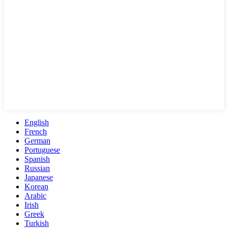
English
French
German
Portuguese
Spanish
Russian
Japanese
Korean
Arabic
Irish
Greek
Turkish