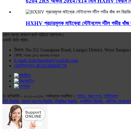
6204 2RS আকার 20x47x14 মিমি HXHV ক্রোম স্টিল গ
HXHV প্রচারমূলক মাইক্রো স্টেইনলেস স্টীল গভীর খাঁজ ব
কোন প্রশ্ন থাকলে বার্তা পাঠাতে স্বাগতম।
এখনই বার্তা পাঠান
ঠিকানা: No.311 Guangnan Road, Liangxi District, Wuxi Jiangsu
ফোন: +৮৬ ১৮১ ৬৮৮৬ ৮৭৫৮
E-mail: hxhvbearing@wxhxh.com
হোয়াটসঅ্যাপ: 8618168868758
© কপিরাইট - ২০১০-২০১৯ : সর্বস্বত্ব সংরক্ষিত।
গাইড
,
গরম পণ্য
,
সাইটম্যাপ
মিনি বিয়ারিং
,
পাতলা অংশের বিয়ারিং
,
সিরামিক বিয়ারিং
,
প্লাস্টিক বিয়ারিং
,
কৌণিক যোগাযোগ ব