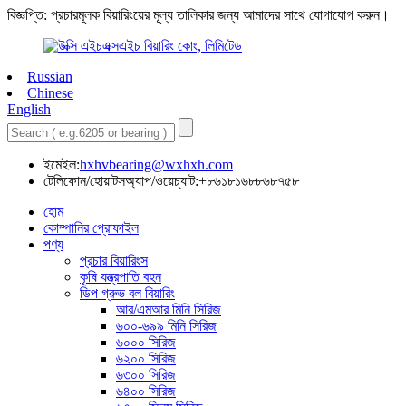
বিজ্ঞপ্তি: প্রচারমূলক বিয়ারিংয়ের মূল্য তালিকার জন্য আমাদের সাথে যোগাযোগ করুন।
Russian
Chinese
English
ইমেইল:
hxhvbearing@wxhxh.com
টেলিফোন/হোয়াটসঅ্যাপ/ওয়েচ্যাট:+৮৬১৮১৬৮৮৬৮৭৫৮
হোম
কোম্পানির প্রোফাইল
পণ্য
প্রচার বিয়ারিংস
কৃষি যন্ত্রপাতি বহন
ডিপ গ্রুভ বল বিয়ারিং
আর/এমআর মিনি সিরিজ
৬০০-৬৯৯ মিনি সিরিজ
৬০০০ সিরিজ
৬২০০ সিরিজ
৬৩০০ সিরিজ
৬৪০০ সিরিজ