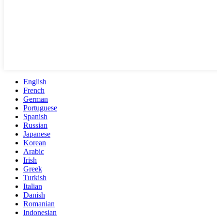
English
French
German
Portuguese
Spanish
Russian
Japanese
Korean
Arabic
Irish
Greek
Turkish
Italian
Danish
Romanian
Indonesian