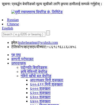
सूचना: प्रवर्द्धन बेयरिङको मूल्य सूचीको लागि कृपया हामीलाई सम्पर्क गर्नुहोस्।
Russian
Chinese
English
इमेल:
hxhvbearing@wxhxh.com
टेलिफोन/व्हाट्सएप/वीच्याट:+८६१८१६८८६८७५८
गृह पृष्ठ
कम्पनी प्रोफाइल
उत्पादनहरू
पदोन्नति बियरिङहरू
कृषि मेसिनरी बेयरिङ
गहिरो खाँचो बल बेयरिङ
आर/एमआर मिनी शृङ्खला
६००-६९९ मिनी शृङ्खला
६००० शृङ्खला
६२०० शृङ्खला
६३०० शृङ्खला
६४०० शृङ्खला