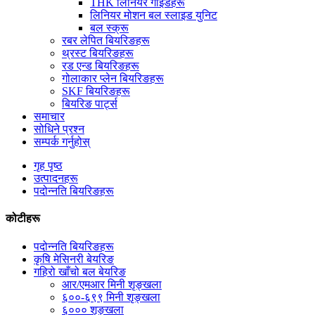
THK लिनियर गाइडहरू
लिनियर मोशन बल स्लाइड युनिट
बल स्क्रू
रबर लेपित बियरिङहरू
थ्रस्ट बियरिङहरू
रड एन्ड बियरिङहरू
गोलाकार प्लेन बियरिङहरू
SKF बियरिङहरू
बियरिङ पार्ट्स
समाचार
सोधिने प्रश्न
सम्पर्क गर्नुहोस्
गृह पृष्ठ
उत्पादनहरू
पदोन्नति बियरिङहरू
कोटीहरू
पदोन्नति बियरिङहरू
कृषि मेसिनरी बेयरिङ
गहिरो खाँचो बल बेयरिङ
आर/एमआर मिनी शृङ्खला
६००-६९९ मिनी शृङ्खला
६००० शृङ्खला