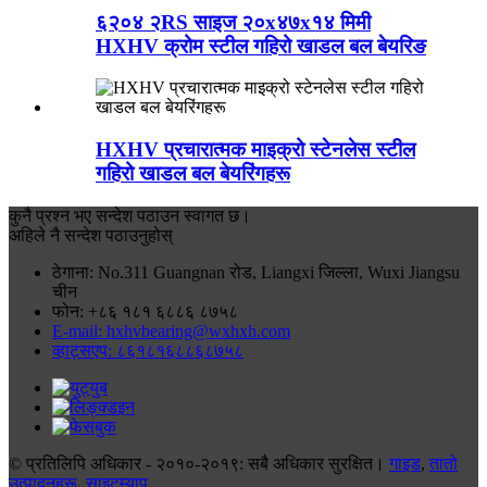
६२०४ २RS साइज २०x४७x१४ मिमी
HXHV क्रोम स्टील गहिरो खाडल बल बेयरिङ
HXHV प्रचारात्मक माइक्रो स्टेनलेस स्टील
गहिरो खाडल बल बेयरिंगहरू
कुनै प्रश्न भए सन्देश पठाउन स्वागत छ।
अहिले नै सन्देश पठाउनुहोस्
ठेगाना: No.311 Guangnan रोड, Liangxi जिल्ला, Wuxi Jiangsu
चीन
फोन: +८६ १८१ ६८८६ ८७५८
E-mail: hxhvbearing@wxhxh.com
व्हाट्सएप: ८६१८१६८८६८७५८
© प्रतिलिपि अधिकार - २०१०-२०१९: सबै अधिकार सुरक्षित।
गाइड
,
तातो
उत्पादनहरू
,
साइटम्याप