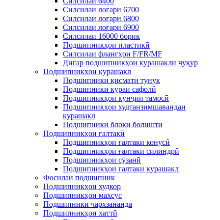
Силсилаи 6400
Силсилаи лоғари 6700
Силсилаи лоғари 6800
Силсилаи лоғари 6900
Силсилаи 16000 борик
Подшипникҳои пластикӣ
Силсилаи флангҳои F/FR/MF
Дигар подшипникҳои курашакли чуқур
Подшипникҳои курашакл
Подшипники қисмати тунук
Подшипники кураи сафолӣ
Подшипникҳои кунҷии тамосӣ
Подшипникҳои худтанзимшавандаи
курашакл
Подшипники блоки болиштӣ
Подшипникҳои ғалтакӣ
Подшипникҳои ғалтаки конусӣ
Подшипникҳои ғалтаки силиндрӣ
Подшипникҳои сӯзанӣ
Подшипникҳои ғалтаки курашакл
Фосилаи подшипник
Подшипникҳои худкор
Подшипникҳои махсус
Подшипники чархзананда
Подшипникҳои хаттӣ