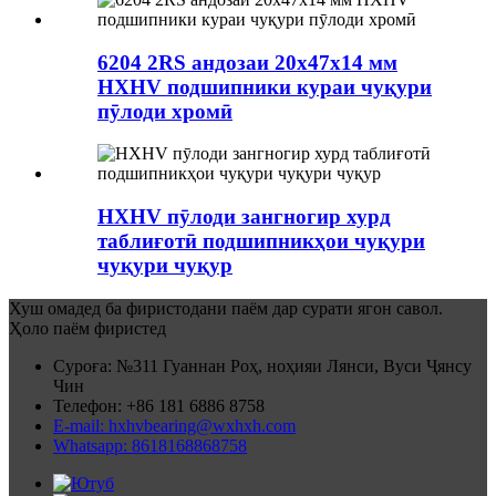
6204 2RS андозаи 20x47x14 мм
HXHV подшипники кураи чуқури
пӯлоди хромӣ
HXHV пӯлоди зангногир хурд
таблиғотӣ подшипникҳои чуқури
чуқури чуқур
Хуш омадед ба фиристодани паём дар сурати ягон савол.
Ҳоло паём фиристед
Суроға: №311 Гуаннан Роҳ, ноҳияи Лянси, Вуси Ҷянсу
Чин
Телефон: +86 181 6886 8758
E-mail: hxhvbearing@wxhxh.com
Whatsapp: 8618168868758