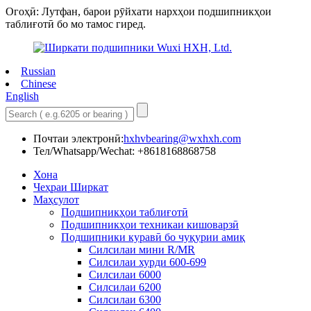
Огоҳӣ: Лутфан, барои рӯйхати нархҳои подшипникҳои
таблиғотӣ бо мо тамос гиред.
Russian
Chinese
English
Почтаи электронӣ:
hxhvbearing@wxhxh.com
Тел/Whatsapp/Wechat: +8618168868758
Хона
Чеҳраи Ширкат
Маҳсулот
Подшипникҳои таблиғотӣ
Подшипникҳои техникаи кишоварзӣ
Подшипники куравӣ бо чуқурии амиқ
Силсилаи мини R/MR
Силсилаи хурди 600-699
Силсилаи 6000
Силсилаи 6200
Силсилаи 6300