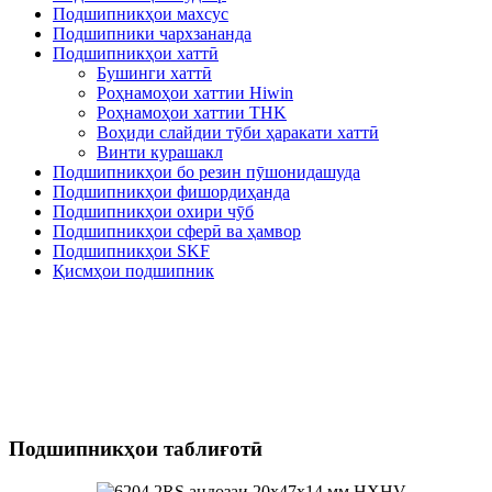
Подшипникҳои махсус
Подшипники чархзананда
Подшипникҳои хаттӣ
Бушинги хаттӣ
Роҳнамоҳои хаттии Hiwin
Роҳнамоҳои хаттии THK
Воҳиди слайдии тӯби ҳаракати хаттӣ
Винти курашакл
Подшипникҳои бо резин пӯшонидашуда
Подшипникҳои фишордиҳанда
Подшипникҳои охири чӯб
Подшипникҳои сферӣ ва ҳамвор
Подшипникҳои SKF
Қисмҳои подшипник
Подшипникҳои таблиғотӣ