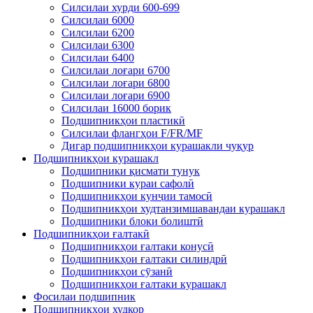
Силсилаи хурди 600-699
Силсилаи 6000
Силсилаи 6200
Силсилаи 6300
Силсилаи 6400
Силсилаи лоғари 6700
Силсилаи лоғари 6800
Силсилаи лоғари 6900
Силсилаи 16000 борик
Подшипникҳои пластикӣ
Силсилаи флангҳои F/FR/MF
Дигар подшипникҳои курашакли чуқур
Подшипникҳои курашакл
Подшипники қисмати тунук
Подшипники кураи сафолӣ
Подшипникҳои кунҷии тамосӣ
Подшипникҳои худтанзимшавандаи курашакл
Подшипники блоки болиштӣ
Подшипникҳои ғалтакӣ
Подшипникҳои ғалтаки конусӣ
Подшипникҳои ғалтаки силиндрӣ
Подшипникҳои сӯзанӣ
Подшипникҳои ғалтаки курашакл
Фосилаи подшипник
Подшипникҳои худкор