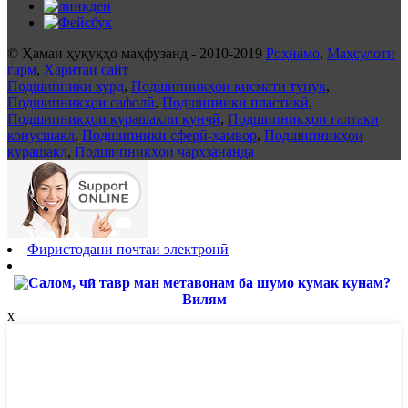
© Ҳамаи ҳуқуқҳо маҳфузанд - 2010-2019
Роҳнамо
,
Маҳсулоти
гарм
,
Харитаи сайт
Подшипники хурд
,
Подшипникҳои қисмати тунук
,
Подшипникҳои сафолӣ
,
Подшипники пластикӣ
,
Подшипникҳои курашакли кунҷӣ
,
Подшипникҳои ғалтаки
конусшакл
,
Подшипники сферӣ-ҳамвор
,
Подшипникҳои
курашакл
,
Подшипникҳои чархзананда
Фиристодани почтаи электронӣ
Вилям
x