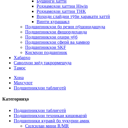
Бушинги хаттӣ
Роҳнамоҳои хаттии Hiwin
Роҳнамоҳои хаттии THK
Воҳиди слайдии тӯби ҳаракати хаттӣ
Винти курашакл
Подшипникҳои бо резин пӯшонидашуда
Подшипникҳои фишордиҳанда
Подшипникҳои охири чӯб
Подшипникҳои сферӣ ва ҳамвор
Подшипникҳои SKF
Қисмҳои подшипник
Хабарҳо
Саволҳои зиёд такрормешуда
Тамос
Хона
Маҳсулот
Подшипникҳои таблиғотӣ
Категорияҳо
Подшипникҳои таблиғотӣ
Подшипникҳои техникаи кишоварзӣ
Подшипники куравӣ бо чуқурии амиқ
Силсилаи мини R/MR