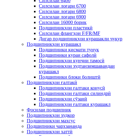
Силсилаи 6400
Силсилаи лоғари 6700
Силсилаи лоғари 6800
Силсилаи лоғари 6900
Силсилаи 16000 борик
Подшипникҳои пластикӣ
Силсилаи флангҳои F/FR/MF
Дигар подшипникҳои курашакли чуқур
Подшипникҳои курашакл
Подшипники қисмати тунук
Подшипники кураи сафолӣ
Подшипникҳои кунҷии тамосӣ
Подшипникҳои худтанзимшавандаи
курашакл
Подшипники блоки болиштӣ
Подшипникҳои ғалтакӣ
Подшипникҳои ғалтаки конусӣ
Подшипникҳои ғалтаки силиндрӣ
Подшипникҳои сӯзанӣ
Подшипникҳои ғалтаки курашакл
Фосилаи подшипник
Подшипникҳои худкор
Подшипникҳои махсус
Подшипники чархзананда
Подшипникҳои хаттӣ