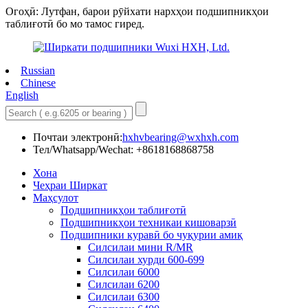
Огоҳӣ: Лутфан, барои рӯйхати нархҳои подшипникҳои
таблиғотӣ бо мо тамос гиред.
Russian
Chinese
English
Почтаи электронӣ:
hxhvbearing@wxhxh.com
Тел/Whatsapp/Wechat: +8618168868758
Хона
Чеҳраи Ширкат
Маҳсулот
Подшипникҳои таблиғотӣ
Подшипникҳои техникаи кишоварзӣ
Подшипники куравӣ бо чуқурии амиқ
Силсилаи мини R/MR
Силсилаи хурди 600-699
Силсилаи 6000
Силсилаи 6200
Силсилаи 6300