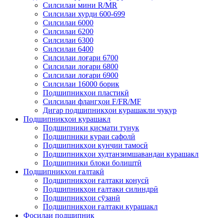
Силсилаи мини R/MR
Силсилаи хурди 600-699
Силсилаи 6000
Силсилаи 6200
Силсилаи 6300
Силсилаи 6400
Силсилаи лоғари 6700
Силсилаи лоғари 6800
Силсилаи лоғари 6900
Силсилаи 16000 борик
Подшипникҳои пластикӣ
Силсилаи флангҳои F/FR/MF
Дигар подшипникҳои курашакли чуқур
Подшипникҳои курашакл
Подшипники қисмати тунук
Подшипники кураи сафолӣ
Подшипникҳои кунҷии тамосӣ
Подшипникҳои худтанзимшавандаи курашакл
Подшипники блоки болиштӣ
Подшипникҳои ғалтакӣ
Подшипникҳои ғалтаки конусӣ
Подшипникҳои ғалтаки силиндрӣ
Подшипникҳои сӯзанӣ
Подшипникҳои ғалтаки курашакл
Фосилаи подшипник