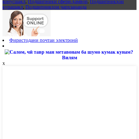
конусшакл
,
Подшипники сферӣ-ҳамвор
,
Подшипникҳои
курашакл
,
Подшипникҳои чархзананда
Фиристодани почтаи электронӣ
Вилям
x