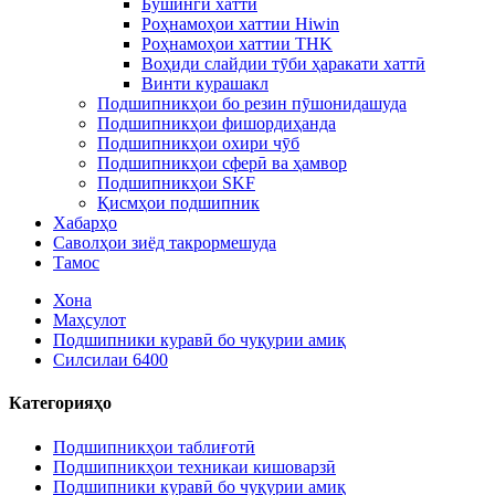
Бушинги хаттӣ
Роҳнамоҳои хаттии Hiwin
Роҳнамоҳои хаттии THK
Воҳиди слайдии тӯби ҳаракати хаттӣ
Винти курашакл
Подшипникҳои бо резин пӯшонидашуда
Подшипникҳои фишордиҳанда
Подшипникҳои охири чӯб
Подшипникҳои сферӣ ва ҳамвор
Подшипникҳои SKF
Қисмҳои подшипник
Хабарҳо
Саволҳои зиёд такрормешуда
Тамос
Хона
Маҳсулот
Подшипники куравӣ бо чуқурии амиқ
Силсилаи 6400
Категорияҳо
Подшипникҳои таблиғотӣ
Подшипникҳои техникаи кишоварзӣ
Подшипники куравӣ бо чуқурии амиқ