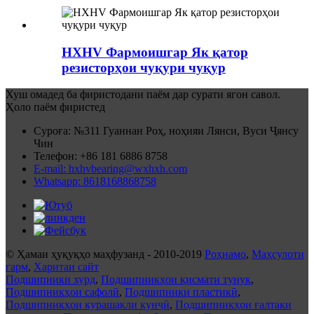
HXHV Фармоишгар Як қатор
резисторҳои чуқури чуқур
Хуш омадед ба фиристодани паём дар сурати ягон савол.
Ҳоло паём фиристед
Суроға: №311 Гуаннан Роҳ, ноҳияи Лянси, Вуси Ҷянсу
Чин
Телефон: +86 181 6886 8758
E-mail: hxhvbearing@wxhxh.com
Whatsapp: 8618168868758
© Ҳамаи ҳуқуқҳо маҳфузанд - 2010-2019
Роҳнамо
,
Маҳсулоти
гарм
,
Харитаи сайт
Подшипники хурд
,
Подшипникҳои қисмати тунук
,
Подшипникҳои сафолӣ
,
Подшипники пластикӣ
,
Подшипникҳои курашакли кунҷӣ
,
Подшипникҳои ғалтаки