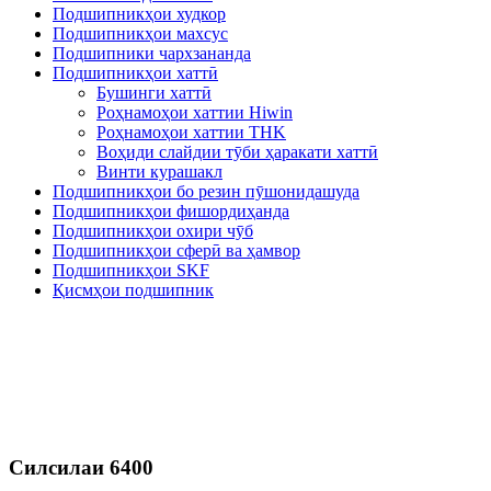
Подшипникҳои худкор
Подшипникҳои махсус
Подшипники чархзананда
Подшипникҳои хаттӣ
Бушинги хаттӣ
Роҳнамоҳои хаттии Hiwin
Роҳнамоҳои хаттии THK
Воҳиди слайдии тӯби ҳаракати хаттӣ
Винти курашакл
Подшипникҳои бо резин пӯшонидашуда
Подшипникҳои фишордиҳанда
Подшипникҳои охири чӯб
Подшипникҳои сферӣ ва ҳамвор
Подшипникҳои SKF
Қисмҳои подшипник
Силсилаи 6400