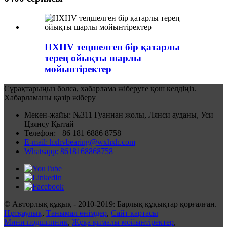
HXHV теңшелген бір қатарлы
терең ойықты шарлы
мойынтіректер
Сұрақтарыңыз болса, хабарлама жіберуге қош келдіңіз.
Хабарламаны қазір жіберу
Мекен-жайы: №311 Гуаннан жолы, Лянси ауданы, Уси
Цзянсу Қытай
Телефон: +86 181 6886 8758
E-mail: hxhvbearing@wxhxh.com
Whatsapp: 8618168868758
© Авторлық құқық - 2010-2019: Барлық құқықтар қорғалған.
Нұсқаулық
,
Танымал өнімдер
,
Сайт картасы
Мини подшипник
,
Жұқа қималы мойынтіректер
,