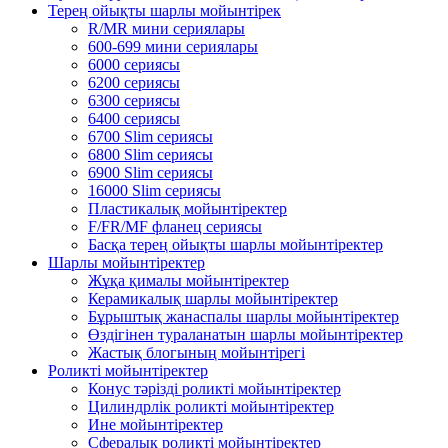
Терең ойықты шарлы мойынтірек
R/MR мини сериялары
600-699 мини сериялары
6000 сериясы
6200 сериясы
6300 сериясы
6400 сериясы
6700 Slim сериясы
6800 Slim сериясы
6900 Slim сериясы
16000 Slim сериясы
Пластикалық мойынтіректер
F/FR/MF фланец сериясы
Басқа терең ойықты шарлы мойынтіректер
Шарлы мойынтіректер
Жұқа қималы мойынтіректер
Керамикалық шарлы мойынтіректер
Бұрыштық жанаспалы шарлы мойынтіректер
Өздігінен тураланатын шарлы мойынтіректер
Жастық блогының мойынтірегі
Роликті мойынтіректер
Конус тәрізді роликті мойынтіректер
Цилиндрлік роликті мойынтіректер
Ине мойынтіректер
Сфералық роликті мойынтіректер