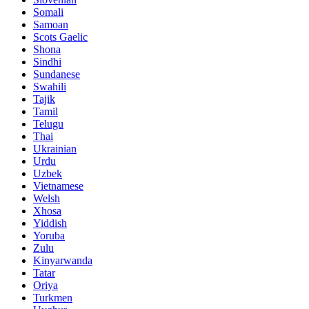
Somali
Samoan
Scots Gaelic
Shona
Sindhi
Sundanese
Swahili
Tajik
Tamil
Telugu
Thai
Ukrainian
Urdu
Uzbek
Vietnamese
Welsh
Xhosa
Yiddish
Yoruba
Zulu
Kinyarwanda
Tatar
Oriya
Turkmen