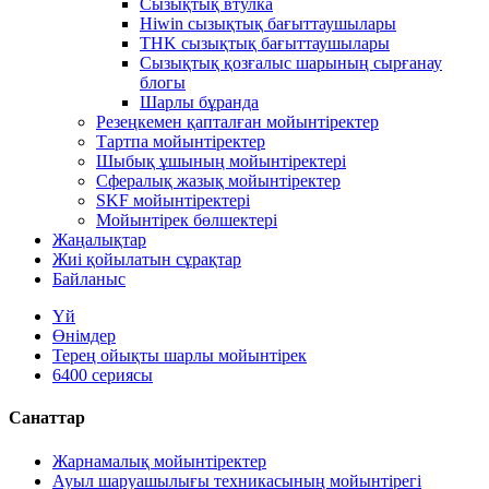
Сызықтық втулка
Hiwin сызықтық бағыттаушылары
THK сызықтық бағыттаушылары
Сызықтық қозғалыс шарының сырғанау
блогы
Шарлы бұранда
Резеңкемен қапталған мойынтіректер
Тартпа мойынтіректер
Шыбық ұшының мойынтіректері
Сфералық жазық мойынтіректер
SKF мойынтіректері
Мойынтірек бөлшектері
Жаңалықтар
Жиі қойылатын сұрақтар
Байланыс
Үй
Өнімдер
Терең ойықты шарлы мойынтірек
6400 сериясы
Санаттар
Жарнамалық мойынтіректер
Ауыл шаруашылығы техникасының мойынтірегі