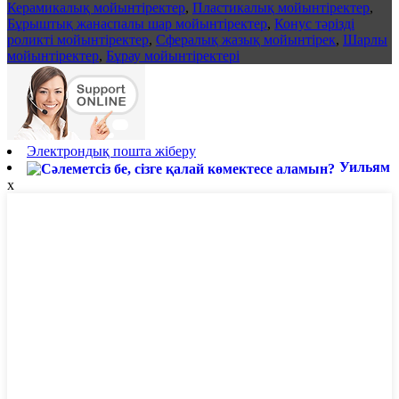
Керамикалық мойынтіректер
,
Пластикалық мойынтіректер
,
Бұрыштық жанаспалы шар мойынтіректер
,
Конус тәрізді
роликті мойынтіректер
,
Сфералық жазық мойынтірек
,
Шарлы
мойынтіректер
,
Бұрау мойынтіректері
Электрондық пошта жіберу
Уильям
x