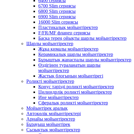
6400 сериясы
6700 Slim сериясы
6800 Slim сериясы
6900 Slim сериясы
16000 Slim сериясы
Пластикалық мойынтіректер
F/FR/MF фланец сериясы
Басқа терең ойықты шарлы мойынтіректер
Шарлы мойынтіректер
Жұқа қималы мойынтіректер
Керамикалық шарлы мойынтіректер
Бұрыштық жанаспалы шарлы мойынтіректер
Өздігінен тураланатын шарлы
мойынтіректер
Жастық блогының мойынтірегі
Роликті мойынтіректер
Конус тәрізді роликті мойынтіректер
Цилиндрлік роликті мойынтіректер
Ине мойынтіректер
Сфералық роликті мойынтіректер
Мойынтірек аралық
Автокөлік мойынтіректері
Арнайы мойынтіректер
Бұрауыш мойынтірек
Сызықтық мойынтіректер