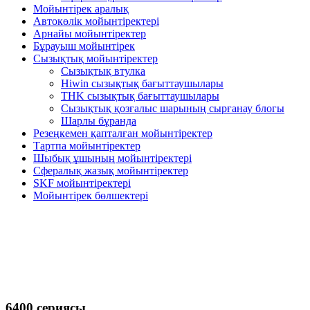
Мойынтірек аралық
Автокөлік мойынтіректері
Арнайы мойынтіректер
Бұрауыш мойынтірек
Сызықтық мойынтіректер
Сызықтық втулка
Hiwin сызықтық бағыттаушылары
THK сызықтық бағыттаушылары
Сызықтық қозғалыс шарының сырғанау блогы
Шарлы бұранда
Резеңкемен қапталған мойынтіректер
Тартпа мойынтіректер
Шыбық ұшының мойынтіректері
Сфералық жазық мойынтіректер
SKF мойынтіректері
Мойынтірек бөлшектері
6400 сериясы