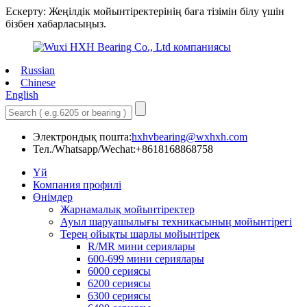
Ескерту: Жеңілдік мойынтіректерінің баға тізімін білу үшін
бізбен хабарласыңыз.
Russian
Chinese
English
Электрондық пошта:
hxhvbearing@wxhxh.com
Тел./Whatsapp/Wechat:+8618168868758
Үй
Компания профилі
Өнімдер
Жарнамалық мойынтіректер
Ауыл шаруашылығы техникасының мойынтірегі
Терең ойықты шарлы мойынтірек
R/MR мини сериялары
600-699 мини сериялары
6000 сериясы
6200 сериясы
6300 сериясы