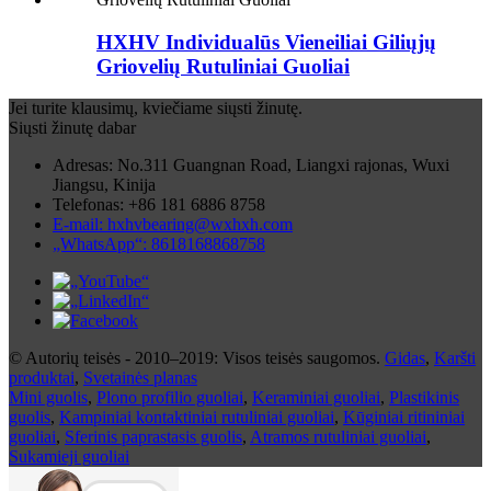
HXHV Individualūs Vieneiliai Giliųjų
Griovelių Rutuliniai Guoliai
Jei turite klausimų, kviečiame siųsti žinutę.
Siųsti žinutę dabar
Adresas: No.311 Guangnan Road, Liangxi rajonas, Wuxi
Jiangsu, Kinija
Telefonas: +86 181 6886 8758
E-mail: hxhvbearing@wxhxh.com
„WhatsApp“: 8618168868758
© Autorių teisės - 2010–2019: Visos teisės saugomos.
Gidas
,
Karšti
produktai
,
Svetainės planas
Mini guolis
,
Plono profilio guoliai
,
Keraminiai guoliai
,
Plastikinis
guolis
,
Kampiniai kontaktiniai rutuliniai guoliai
,
Kūginiai ritininiai
guoliai
,
Sferinis paprastasis guolis
,
Atramos rutuliniai guoliai
,
Sukamieji guoliai