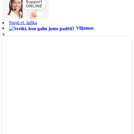
Siųsti el. laišką
Viljamas
x