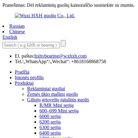
Pranešimas: Dėl reklaminių guolių kainoraščio susisiekite su mumis.
Russian
Chinese
English
El. paštas:
hxhvbearing@wxhxh.com
Tel./„WhatsApp“/„Wechat“: +8618168868758
Pradžia
Įmonės profilis
Produktai
Reklaminiai guoliai
Žemės ūkio mašinų guolis
Giliųjų griovelių rutulinis guolis
R/MR Mini serija
600–699 Mini serija
6000 serija
6200 serija
6300 serija
6400 serija