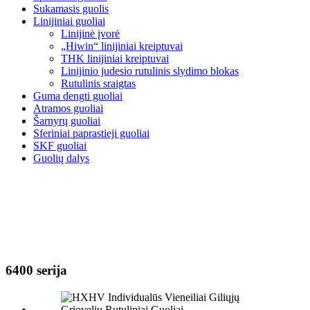
Sukamasis guolis
Linijiniai guoliai
Linijinė įvorė
„Hiwin“ linijiniai kreiptuvai
THK linijiniai kreiptuvai
Linijinio judesio rutulinis slydimo blokas
Rutulinis sraigtas
Guma dengti guoliai
Atramos guoliai
Šarnyrų guoliai
Sferiniai paprastieji guoliai
SKF guoliai
Guolių dalys
6400 serija