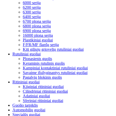
6000 serija
6200 serija
6300 serija
6400 serija
6700 plona serija
6800 plona serija
6900 plona serija
16000 plona serija
Plastikiniai guoliai
F/FR/MF flanšų serija
Kiti giliųjų griovelių rutuliniai guoliai
Rutuliniai guoliai
Plonasienis guolis
Keraminis rutulinis guolis
Kampiniai kontaktiniai rutuliniai guoliai
Savaime išsilyginantys rutuliniai guoliai
Pagalvių blokinis guolis
Ritininiai guoliai
Kūginiai ritininiai guoliai
Cilindriniai ritininiai guoliai
Adatiniai guoliai
Sferiniai ritininiai guoliai
Guolio tarpiklis
Automobilių guoliai
Specialūs guoliai