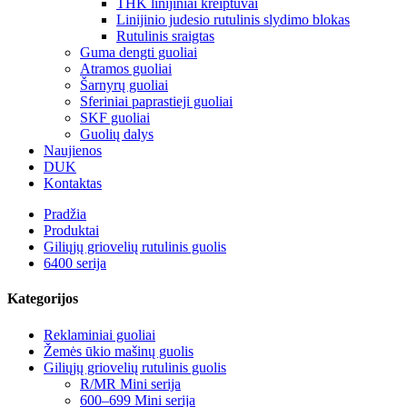
THK linijiniai kreiptuvai
Linijinio judesio rutulinis slydimo blokas
Rutulinis sraigtas
Guma dengti guoliai
Atramos guoliai
Šarnyrų guoliai
Sferiniai paprastieji guoliai
SKF guoliai
Guolių dalys
Naujienos
DUK
Kontaktas
Pradžia
Produktai
Giliųjų griovelių rutulinis guolis
6400 serija
Kategorijos
Reklaminiai guoliai
Žemės ūkio mašinų guolis
Giliųjų griovelių rutulinis guolis
R/MR Mini serija
600–699 Mini serija