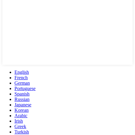
English
French
German
Portuguese
Spanish
Russian
Japanese
Korean
Arabic
Irish
Greek
Turkish