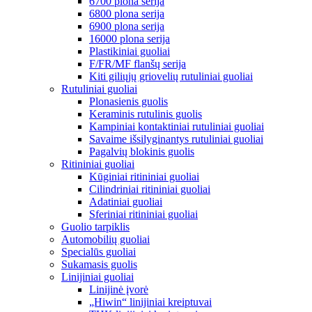
6700 plona serija
6800 plona serija
6900 plona serija
16000 plona serija
Plastikiniai guoliai
F/FR/MF flanšų serija
Kiti giliųjų griovelių rutuliniai guoliai
Rutuliniai guoliai
Plonasienis guolis
Keraminis rutulinis guolis
Kampiniai kontaktiniai rutuliniai guoliai
Savaime išsilyginantys rutuliniai guoliai
Pagalvių blokinis guolis
Ritininiai guoliai
Kūginiai ritininiai guoliai
Cilindriniai ritininiai guoliai
Adatiniai guoliai
Sferiniai ritininiai guoliai
Guolio tarpiklis
Automobilių guoliai
Specialūs guoliai
Sukamasis guolis
Linijiniai guoliai
Linijinė įvorė
„Hiwin“ linijiniai kreiptuvai