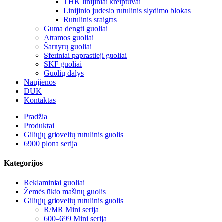
THK linijiniai kreiptuvai
Linijinio judesio rutulinis slydimo blokas
Rutulinis sraigtas
Guma dengti guoliai
Atramos guoliai
Šarnyrų guoliai
Sferiniai paprastieji guoliai
SKF guoliai
Guolių dalys
Naujienos
DUK
Kontaktas
Pradžia
Produktai
Giliųjų griovelių rutulinis guolis
6900 plona serija
Kategorijos
Reklaminiai guoliai
Žemės ūkio mašinų guolis
Giliųjų griovelių rutulinis guolis
R/MR Mini serija
600–699 Mini serija