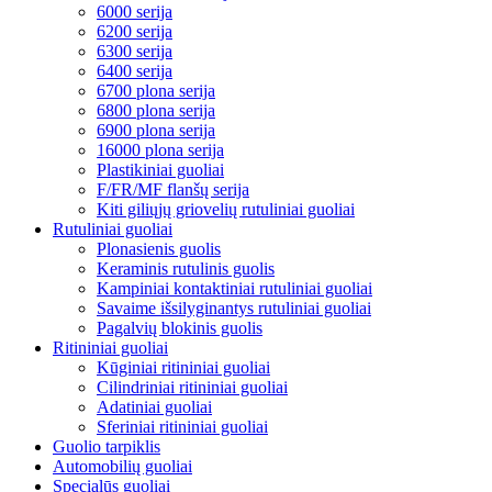
6000 serija
6200 serija
6300 serija
6400 serija
6700 plona serija
6800 plona serija
6900 plona serija
16000 plona serija
Plastikiniai guoliai
F/FR/MF flanšų serija
Kiti giliųjų griovelių rutuliniai guoliai
Rutuliniai guoliai
Plonasienis guolis
Keraminis rutulinis guolis
Kampiniai kontaktiniai rutuliniai guoliai
Savaime išsilyginantys rutuliniai guoliai
Pagalvių blokinis guolis
Ritininiai guoliai
Kūginiai ritininiai guoliai
Cilindriniai ritininiai guoliai
Adatiniai guoliai
Sferiniai ritininiai guoliai
Guolio tarpiklis
Automobilių guoliai
Specialūs guoliai