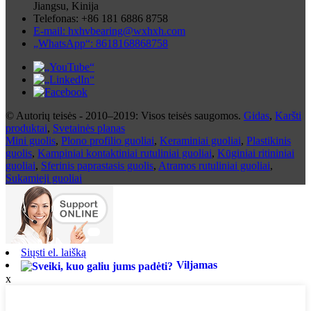
Jiangsu, Kinija
Telefonas: +86 181 6886 8758
E-mail: hxhvbearing@wxhxh.com
„WhatsApp“: 8618168868758
© Autorių teisės - 2010–2019: Visos teisės saugomos.
Gidas
,
Karšti
produktai
,
Svetainės planas
Mini guolis
,
Plono profilio guoliai
,
Keraminiai guoliai
,
Plastikinis
guolis
,
Kampiniai kontaktiniai rutuliniai guoliai
,
Kūginiai ritininiai
guoliai
,
Sferinis paprastasis guolis
,
Atramos rutuliniai guoliai
,
Sukamieji guoliai
Siųsti el. laišką
Viljamas
x