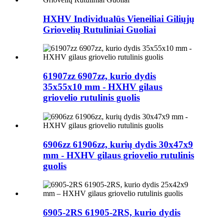
HXHV Individualūs Vieneiliai Giliųjų
Griovelių Rutuliniai Guoliai
61907zz 6907zz, kurio dydis
35x55x10 mm - HXHV gilaus
griovelio rutulinis guolis
6906zz 61906zz, kurių dydis 30x47x9
mm - HXHV gilaus griovelio rutulinis
guolis
6905-2RS 61905-2RS, kurio dydis