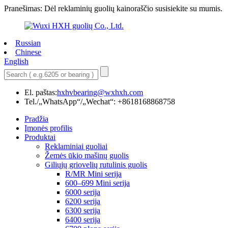
Pranešimas: Dėl reklaminių guolių kainoraščio susisiekite su mumis.
Russian
Chinese
English
El. paštas:
hxhvbearing@wxhxh.com
Tel./„WhatsApp“/„Wechat“: +8618168868758
Pradžia
Įmonės profilis
Produktai
Reklaminiai guoliai
Žemės ūkio mašinų guolis
Giliųjų griovelių rutulinis guolis
R/MR Mini serija
600–699 Mini serija
6000 serija
6200 serija
6300 serija
6400 serija