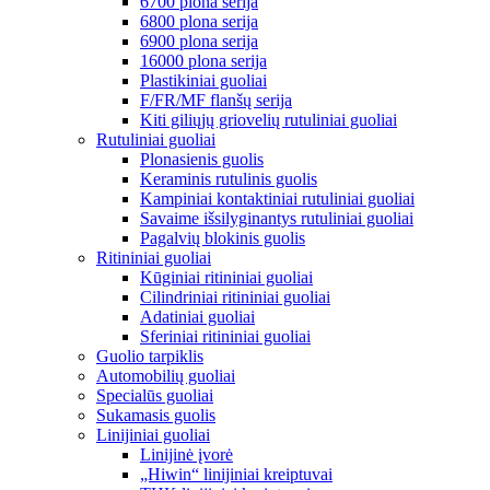
6700 plona serija
6800 plona serija
6900 plona serija
16000 plona serija
Plastikiniai guoliai
F/FR/MF flanšų serija
Kiti giliųjų griovelių rutuliniai guoliai
Rutuliniai guoliai
Plonasienis guolis
Keraminis rutulinis guolis
Kampiniai kontaktiniai rutuliniai guoliai
Savaime išsilyginantys rutuliniai guoliai
Pagalvių blokinis guolis
Ritininiai guoliai
Kūginiai ritininiai guoliai
Cilindriniai ritininiai guoliai
Adatiniai guoliai
Sferiniai ritininiai guoliai
Guolio tarpiklis
Automobilių guoliai
Specialūs guoliai
Sukamasis guolis
Linijiniai guoliai
Linijinė įvorė
„Hiwin“ linijiniai kreiptuvai