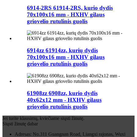
6914-2RS 61914-2RS, kurio dydis
70x100x16 mm - HXHV gilaus
griovelio rutulinis guolis
6914zz 61914zz, kurių dydis
70x100x16 mm - HXHV gilaus
griovelio rutulinis guolis
61908zz 6908zz, kurio dydis
40x62x12 mm - HXHV gilaus
griovelio rutulinis guolis
Jei turite klausimų, kviečiame siųsti žinutę.
Siųsti žinutę dabar
Adresas: No.311 Guangnan Road, Liangxi rajonas, Wuxi