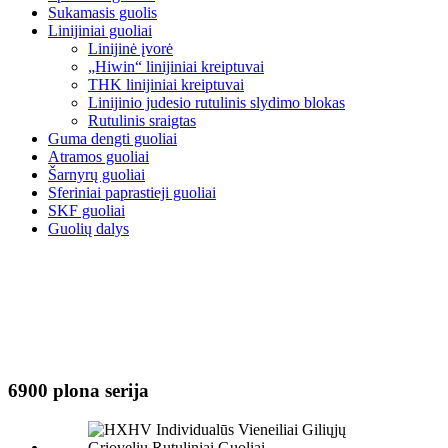
Sukamasis guolis
Linijiniai guoliai
Linijinė įvorė
„Hiwin“ linijiniai kreiptuvai
THK linijiniai kreiptuvai
Linijinio judesio rutulinis slydimo blokas
Rutulinis sraigtas
Guma dengti guoliai
Atramos guoliai
Šarnyrų guoliai
Sferiniai paprastieji guoliai
SKF guoliai
Guolių dalys
6900 plona serija