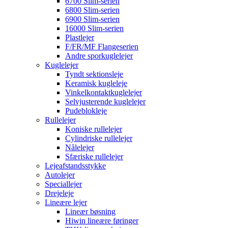
6700 Slim-serien
6800 Slim-serien
6900 Slim-serien
16000 Slim-serien
Plastlejer
F/FR/MF Flangeserien
Andre sporkuglelejer
Kuglelejer
Tyndt sektionsleje
Keramisk kugleleje
Vinkelkontaktkuglelejer
Selvjusterende kuglelejer
Pudeblokleje
Rullelejer
Koniske rullelejer
Cylindriske rullelejer
Nålelejer
Sfæriske rullelejer
Lejeafstandsstykke
Autolejer
Speciallejer
Drejeleje
Lineære lejer
Lineær bøsning
Hiwin lineære føringer