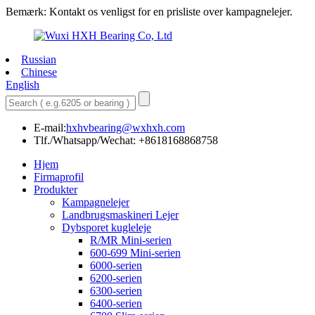
Bemærk: Kontakt os venligst for en prisliste over kampagnelejer.
Russian
Chinese
English
E-mail:
hxhvbearing@wxhxh.com
Tlf./Whatsapp/Wechat: +8618168868758
Hjem
Firmaprofil
Produkter
Kampagnelejer
Landbrugsmaskineri Lejer
Dybsporet kugleleje
R/MR Mini-serien
600-699 Mini-serien
6000-serien
6200-serien
6300-serien
6400-serien