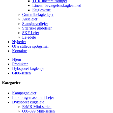
THK lineære føringer
Lineær bevægelseskugleenhed
Kugleskrue
Gummibelagte lejer
Akselejer
Stanghovedlejer
Sfæriske glidelejer
SKF Lejer
Lejedele
Nyheder
Ofte stillede spørgsmål
Kontakte
Hjem
Produkter
Dybsporet kugleleje
6400-serien
Kategorier
Kampagnelejer
Landbrugsmaskineri Lejer
Dybsporet kugleleje
R/MR Mini-serien
600-699 Mini-serien