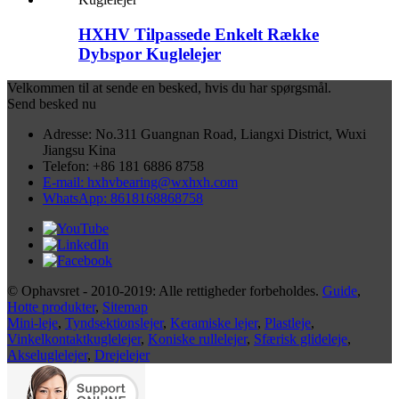
HXHV Tilpassede Enkelt Række
Dybspor Kuglelejer
Velkommen til at sende en besked, hvis du har spørgsmål.
Send besked nu
Adresse: No.311 Guangnan Road, Liangxi District, Wuxi
Jiangsu Kina
Telefon: +86 181 6886 8758
E-mail: hxhvbearing@wxhxh.com
WhatsApp: 8618168868758
© Ophavsret - 2010-2019: Alle rettigheder forbeholdes.
Guide
,
Hotte produkter
,
Sitemap
Mini-leje
,
Tyndsektionslejer
,
Keramiske lejer
,
Plastleje
,
Vinkelkontaktkuglelejer
,
Koniske rullelejer
,
Sfærisk glideleje
,
Akseluglelejer
,
Drejelejer