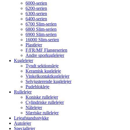
6000-serien
6200-serien
6300-serien
6400-serien
6700 Slim-serien
6800 Slim-serien
6900 Slim-serien
16000 Slim-serien
Plastlejer
F/FR/MF Flangeserien
Andre sporkuglelejer
Kuglelejer
Tyndt sektionsleje
Keramisk kugleleje
Vinkelkontaktkuglelejer
Selvjusterende kuglelejer
Pudeblokleje
Rullelejer
Koniske rullelejer
Cylindriske rullelejer
Nålelejer
Sfæriske rullelejer
Lejeafstandsstykke
Autolejer
Speciallejer