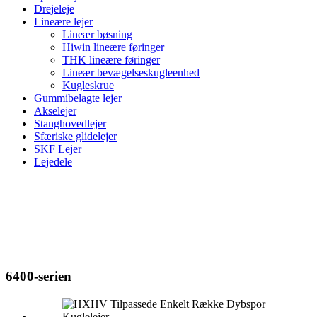
Drejeleje
Lineære lejer
Lineær bøsning
Hiwin lineære føringer
THK lineære føringer
Lineær bevægelseskugleenhed
Kugleskrue
Gummibelagte lejer
Akselejer
Stanghovedlejer
Sfæriske glidelejer
SKF Lejer
Lejedele
6400-serien