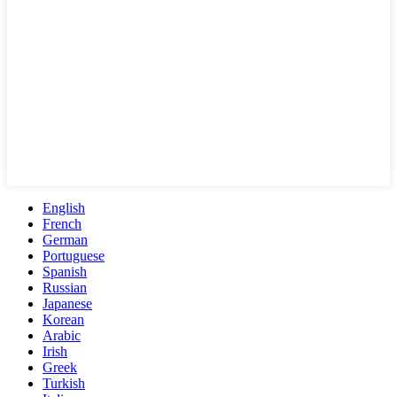
English
French
German
Portuguese
Spanish
Russian
Japanese
Korean
Arabic
Irish
Greek
Turkish