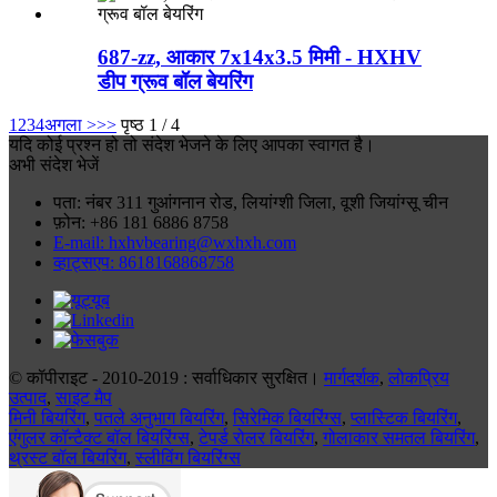
687-zz, आकार 7x14x3.5 मिमी - HXHV
डीप ग्रूव बॉल बेयरिंग
1
2
3
4
अगला >
>>
पृष्ठ 1 / 4
यदि कोई प्रश्न हो तो संदेश भेजने के लिए आपका स्वागत है।
अभी संदेश भेजें
पता: नंबर 311 गुआंगनान रोड, लियांग्शी जिला, वूशी जियांग्सू चीन
फ़ोन: +86 181 6886 8758
E-mail: hxhvbearing@wxhxh.com
व्हाट्सएप: 8618168868758
© कॉपीराइट - 2010-2019 : सर्वाधिकार सुरक्षित।
मार्गदर्शक
,
लोकप्रिय
उत्पाद
,
साइट मैप
मिनी बियरिंग
,
पतले अनुभाग बियरिंग
,
सिरेमिक बियरिंग्स
,
प्लास्टिक बियरिंग
,
एंगुलर कॉन्टैक्ट बॉल बियरिंग्स
,
टेपर्ड रोलर बियरिंग
,
गोलाकार समतल बियरिंग
,
थ्रस्ट बॉल बियरिंग
,
स्लीविंग बियरिंग्स