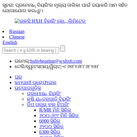
ସୂଚନା: ପ୍ରମୋସନ୍ ବିୟରିଂର ମୂଲ୍ୟ ତାଲିକା ପାଇଁ ଦୟାକରି ଆମ ସହିତ
ଯୋଗାଯୋଗ କରନ୍ତୁ।
Russian
Chinese
English
ଇମେଲ୍:
hxhvbearing@wxhxh.com
ଟେଲି/ହ୍ୱାଟସଆପ୍/ୱିଚାଟ୍:+୮୬୧୮୧୬୮୮୬୮୭୫୮
ଘର
କମ୍ପାନୀ ପ୍ରୋଫାଇଲ୍
ଉତ୍ପାଦଗୁଡ଼ିକ
ପ୍ରମୋସନ୍ ବିୟରିଂ
କୃଷି ଯନ୍ତ୍ରପାତି ବିୟରିଂ
ଡିପ୍ ଗ୍ରୁଭ୍ ବଲ୍ ବିଅରିଂ
R/MR ମିନି ସିରିଜ୍
୬୦୦-୬୯୯ ମିନି ସିରିଜ୍
6000 ସିରିଜ୍
୬୨୦୦ ସିରିଜ୍
6300 ସିରିଜ୍