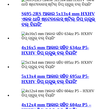
S695-2RS ଆକାର 5x13x4 mm HXHV
ଏକକ ଧାଡି ଷ୍ଟେନଲେସ୍ ଷ୍ଟିଲ୍ ଡିପ୍ ଗ୍ରୁଭ୍
ବଲ୍ ବିୟରିଂ
4x16x5 mm ଆକାର ସହିତ 634zz P5-
HXHV ଡିପ୍ ଗ୍ରୁଭ୍ ବଲ୍ ବିୟରିଂ
5x13x4 mm ଆକାର ସହିତ 695zz P5-
HXHV ଡିପ୍ ଗ୍ରୁଭ୍ ବଲ୍ ବିୟରିଂ
4x12x4 mm ଆକାର ସହିତ 604zz P5 –