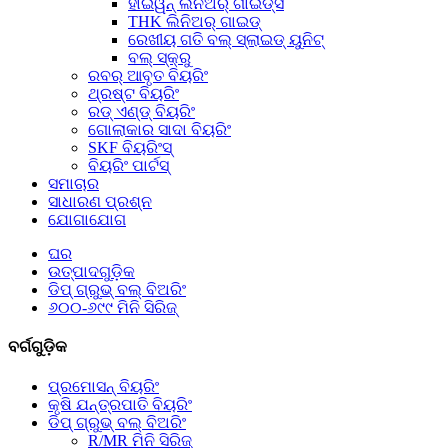
ହାଇୱିନ୍ ଲିନିଅର୍ ଗାଇଡ୍ସ
THK ଲିନିଅର୍ ଗାଇଡ୍
ରେଖୀୟ ଗତି ବଲ୍ ସ୍ଲାଇଡ୍ ୟୁନିଟ୍
ବଲ୍ ସ୍କ୍ରୁ
ରବର୍ ଆବୃତ ବିୟରିଂ
ଥ୍ରଷ୍ଟ ବିୟରିଂ
ରଡ୍ ଏଣ୍ଡ୍ ବିୟରିଂ
ଗୋଲାକାର ସାଦା ବିୟରିଂ
SKF ବିୟରିଂସ୍
ବିୟରିଂ ପାର୍ଟସ୍
ସମାଚାର
ସାଧାରଣ ପ୍ରଶ୍ନ
ଯୋଗାଯୋଗ
ଘର
ଉତ୍ପାଦଗୁଡ଼ିକ
ଡିପ୍ ଗ୍ରୁଭ୍ ବଲ୍ ବିଅରିଂ
୬୦୦-୬୯୯ ମିନି ସିରିଜ୍
ବର୍ଗଗୁଡ଼ିକ
ପ୍ରମୋସନ୍ ବିୟରିଂ
କୃଷି ଯନ୍ତ୍ରପାତି ବିୟରିଂ
ଡିପ୍ ଗ୍ରୁଭ୍ ବଲ୍ ବିଅରିଂ
R/MR ମିନି ସିରିଜ୍