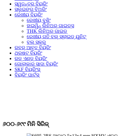
ସ୍ୱତନ୍ତ୍ର ବିୟରିଂ
ସ୍ଲୁଇଙ୍ଗ ବିଅରିଂ
ରେଖୀୟ ବିୟରିଂ
ରେଖୀୟ ବୁଶିଂ
ହାଇୱିନ୍ ଲିନିଅର୍ ଗାଇଡ୍ସ
THK ଲିନିଅର୍ ଗାଇଡ୍
ରେଖୀୟ ଗତି ବଲ୍ ସ୍ଲାଇଡ୍ ୟୁନିଟ୍
ବଲ୍ ସ୍କ୍ରୁ
ରବର୍ ଆବୃତ ବିୟରିଂ
ଥ୍ରଷ୍ଟ ବିୟରିଂ
ରଡ୍ ଏଣ୍ଡ୍ ବିୟରିଂ
ଗୋଲାକାର ସାଦା ବିୟରିଂ
SKF ବିୟରିଂସ୍
ବିୟରିଂ ପାର୍ଟସ୍
୬୦୦-୬୯୯ ମିନି ସିରିଜ୍