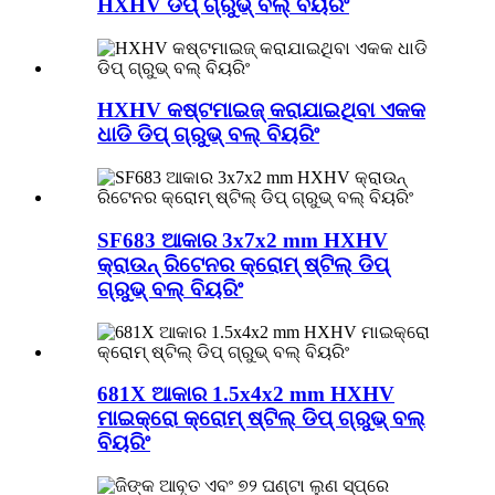
HXHV ଡିପ୍ ଗ୍ରୁଭ୍ ବଲ୍ ବିୟରିଂ
HXHV କଷ୍ଟମାଇଜ୍ କରାଯାଇଥିବା ଏକକ
ଧାଡି ଡିପ୍ ଗ୍ରୁଭ୍ ବଲ୍ ବିୟରିଂ
SF683 ଆକାର 3x7x2 mm HXHV
କ୍ରାଉନ୍ ରିଟେନର କ୍ରୋମ୍ ଷ୍ଟିଲ୍ ଡିପ୍
ଗ୍ରୁଭ୍ ବଲ୍ ବିୟରିଂ
681X ଆକାର 1.5x4x2 mm HXHV
ମାଇକ୍ରୋ କ୍ରୋମ୍ ଷ୍ଟିଲ୍ ଡିପ୍ ଗ୍ରୁଭ୍ ବଲ୍
ବିୟରିଂ