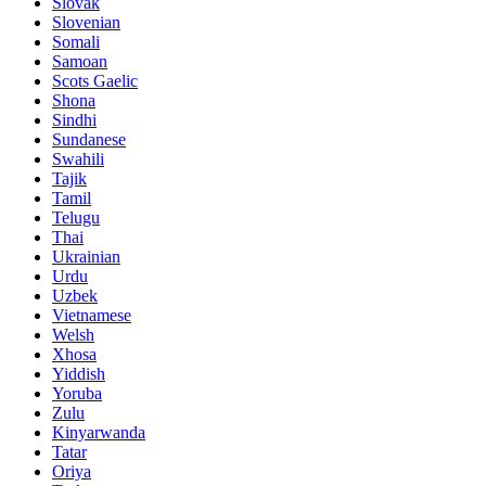
Slovak
Slovenian
Somali
Samoan
Scots Gaelic
Shona
Sindhi
Sundanese
Swahili
Tajik
Tamil
Telugu
Thai
Ukrainian
Urdu
Uzbek
Vietnamese
Welsh
Xhosa
Yiddish
Yoruba
Zulu
Kinyarwanda
Tatar
Oriya