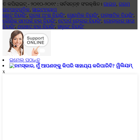
© କପିରାଇଟ୍ - ୨୦୧୦-୨୦୧୯ : ସର୍ବସତ୍ତ୍ଵ ସଂରକ୍ଷିତ।
ଗାଇଡ୍
,
ଗରମ
ଉତ୍ପାଦଗୁଡ଼ିକ
,
ସାଇଟମ୍ୟାପ୍
ଛୋଟ ବିୟରିଂ
,
ପତଳା ଅଂଶ ବିୟରିଂ
,
ସେରାମିକ୍ ବିୟରିଂ
,
ପ୍ଲାଷ୍ଟିକ୍ ବିୟରିଂ
,
କୌଣିକ ସମ୍ପର୍କ ବଲ୍ ବିୟରିଂ
,
ଟେପର୍ଡ ରୋଲର ବିୟରିଂ
,
ଗୋଲାକାର ସାଦା
ବିୟରିଂ
,
ଥ୍ରଷ୍ଟ ବଲ୍ ବିୟରିଂ
,
ସ୍ଲୁଇଂ ବିୟରିଂ
ଇମେଲ୍ ପଠାନ୍ତୁ
ୱିଲିୟମ୍
x