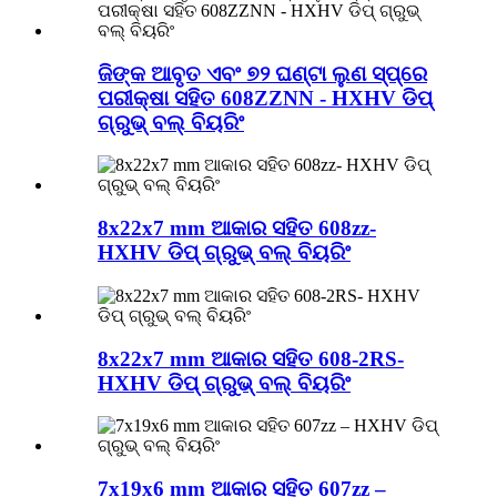
ଜିଙ୍କ ଆବୃତ ଏବଂ ୭୨ ଘଣ୍ଟା ଲୁଣ ସ୍ପ୍ରେ
ପରୀକ୍ଷା ସହିତ 608ZZNN - HXHV ଡିପ୍
ଗ୍ରୁଭ୍ ବଲ୍ ବିୟରିଂ
8x22x7 mm ଆକାର ସହିତ 608zz-
HXHV ଡିପ୍ ଗ୍ରୁଭ୍ ବଲ୍ ବିୟରିଂ
8x22x7 mm ଆକାର ସହିତ 608-2RS-
HXHV ଡିପ୍ ଗ୍ରୁଭ୍ ବଲ୍ ବିୟରିଂ
7x19x6 mm ଆକାର ସହିତ 607zz –