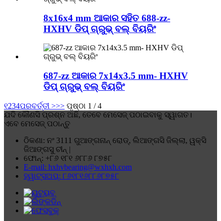
8x16x4 mm ଆକାର ସହିତ 688-zz-
HXHV ଡିପ୍ ଗ୍ରୁଭ୍ ବଲ୍ ବିୟରିଂ
687-zz ଆକାର 7x14x3.5 mm- HXHV
ଡିପ୍ ଗ୍ରୁଭ୍ ବଲ୍ ବିୟରିଂ
୧
2
3
4
ପରବର୍ତ୍ତୀ >
>>
ପୃଷ୍ଠା 1 / 4
ଯଦି କୌଣସି ପ୍ରଶ୍ନ ଅଛି, ତେବେ ମେସେଜ୍ ପଠାଇବାକୁ ସ୍ୱାଗତ।
ଏବେ ମେସେଜ୍ ପଠାନ୍ତୁ
ଠିକଣା: ନଂ 3111 ଗୁଆଙ୍ଗନାନ୍ ରୋଡ୍, ଲିଆଙ୍ଗସି ଜିଲ୍ଲା, ୱକ୍ସି
ଜିଆଙ୍ଗସୁ ଚୀନ୍ |
ଫୋନ୍: +୮୬ ୧୮୧ ୬୮୮୬ ୮୭୫୮
E-mail: hxhvbearing@wxhxh.com
ହ୍ୱାଟ୍ସଅପ୍: ୮୬୧୮୧୬୮୮୬୮୭୫୮