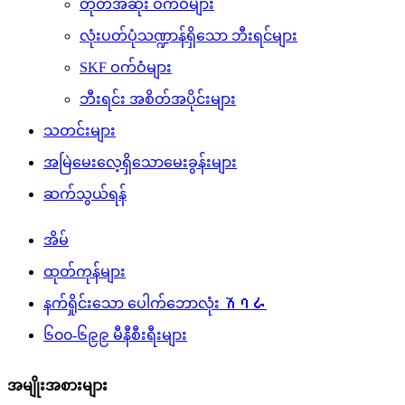
တုတ်အဆုံး ဝက်ဝံများ
လုံးပတ်ပုံသဏ္ဍာန်ရှိသော ဘီးရင်များ
SKF ဝက်ဝံများ
ဘီးရင်း အစိတ်အပိုင်းများ
သတင်းများ
အမြဲမေးလေ့ရှိသောမေးခွန်းများ
ဆက်သွယ်ရန်
အိမ်
ထုတ်ကုန်များ
နက်ရှိုင်းသော ပေါက်ဘောလုံး ሽባራ
၆၀၀-၆၉၉ မီနီစီးရီးများ
အမျိုးအစားများ