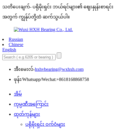
သတိပေးချက်- ပရိုမိုးရှင်း ဘယ်ရင်များ၏ ဈေးနှုန်းစာရင်း
အတွက် ကျွန်ုပ်တို့ထံ ဆက်သွယ်ပါ။
Russian
Chinese
English
အီးမေးလ်-
hxhvbearing@wxhxh.com
ဖုန်း/Whatsapp/Wechat:+8618168868758
အိမ်
ကုမ္ပဏီအကြောင်း
ထုတ်ကုန်များ
ပရိုမိုးရှင်း ဝက်ဝံများ