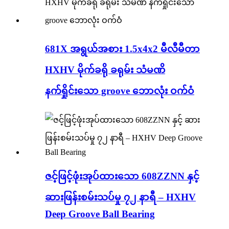
681X အရွယ်အစား 1.5x4x2 မီလီမီတာ
HXHV မိုက်ခရို ခရုမ်း သံမဏိ
နက်ရှိုင်းသော groove ဘောလုံး ဝက်ဝံ
ဇင့်ဖြင့်ဖုံးအုပ်ထားသော 608ZZNN နှင့်
ဆားဖြန်းစမ်းသပ်မှု ၇၂ နာရီ – HXHV
Deep Groove Ball Bearing