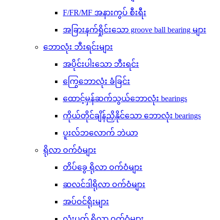
F/FR/MF အနားကွပ် စီးရီး
အခြားနက်ရှိုင်းသော groove ball bearing များ
ဘောလုံး ဘီးရင်းများ
အပိုင်းပါးသော ဘီးရင်း
ကြွေဘောလုံး ခံခြင်း
ထောင့်မှန်ဆက်သွယ်ဘောလုံး bearings
ကိုယ်တိုင်ချိန်ညှိနိုင်သော ဘောလုံး bearings
ပူးလ်ဘလောက် ဘဲယာ
ရိုလာ ဝက်ဝံများ
တိပ်ခွေ ရိုလာ ဝက်ဝံများ
ဆလင်ဒါရိုလာ ဝက်ဝံများ
အပ်ဝင်ရိုးများ
လုံးပတ် ရိုလာ ဝက်ဝံများ