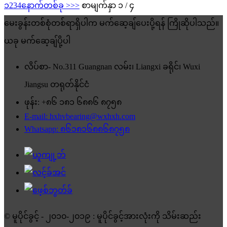
၁
2
3
4
နောက်တစ်ခု >
>>
စာမျက်နှာ ၁ / ၄
မေးခွန်းတစ်စုံတစ်ရာရှိပါက မက်ဆေ့ချ်ပေးပို့ရန် ကြိုဆိုပါသည်။
ယခု မက်ဆေ့ချ်ပို့ပါ
လိပ်စာ- No.311 Guangnan လမ်း၊ Liangxi ခရိုင်၊ Wuxi
Jiangsu တရုတ်နိုင်ငံ
ဖုန်း: +၈၆ ၁၈၁ ၆၈၈၆ ၈၇၅၈
E-mail: hxhvbearing@wxhxh.com
Whatsapp: ၈၆၁၈၁၆၈၈၆၈၇၅၈
© မူပိုင်ခွင့် - ၂၀၁၀-၂၀၁၉ : မူပိုင်ခွင့်အားလုံးကို သိမ်းဆည်း