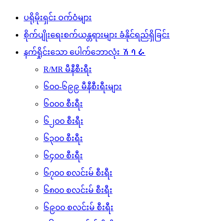
ပရိုမိုးရှင်း ဝက်ဝံများ
စိုက်ပျိုးရေးစက်ယန္တရားများ ခံနိုင်ရည်ရှိခြင်း
နက်ရှိုင်းသော ပေါက်ဘောလုံး ሽባራ
R/MR မီနီစီးရီး
၆၀၀-၆၉၉ မီနီစီးရီးများ
၆၀၀၀ စီးရီး
၆၂၀၀ စီးရီး
၆၃၀၀ စီးရီး
၆၄၀၀ စီးရီး
၆၇၀၀ စလင်းမ် စီးရီး
၆၈၀၀ စလင်းမ် စီးရီး
၆၉၀၀ စလင်းမ် စီးရီး