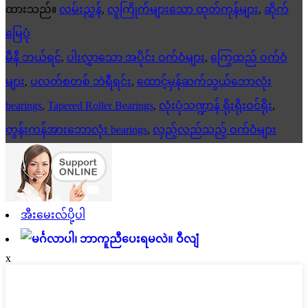
ထားသည်။
လမ်းညွှန်
,
လူကြိုက်များသော ထုတ်ကုန်များ
,
ဆိုက်
မြေပုံ
မီနီ ဘယ်ရင်
,
ပါးလွှာသော အပိုင်း ဝက်ဝံများ
,
ကြွေထည် ဝက်ဝံ
များ
,
ပလတ်စတစ် ဘဲရီရင်း
,
ထောင့်မှန်ဆက်သွယ်ဘောလုံး
bearings
,
Tapered Roller Bearings
,
လုံးပုံသဏ္ဍာန် ရိုးရိုးဝင်ရိုး
,
တွန်းကန်အားဘောလုံး bearings
,
လှည့်လည်သည့် ဝက်ဝံများ
အီးမေးလ်ပို့ပါ
ဝီလျံ
x