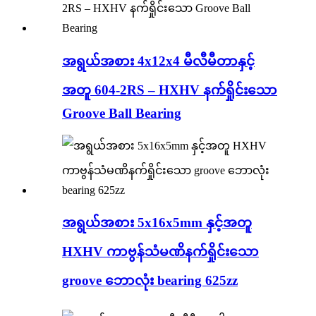
အရွယ်အစား 4x12x4 မီလီမီတာနှင့်
အတူ 604-2RS – HXHV နက်ရှိုင်းသော
Groove Ball Bearing
အရွယ်အစား 5x16x5mm နှင့်အတူ
HXHV ကာဗွန်သံမဏိနက်ရှိုင်းသော
groove ဘောလုံး bearing 625zz