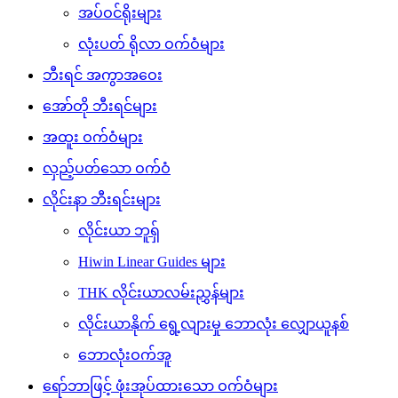
အပ်ဝင်ရိုးများ
လုံးပတ် ရိုလာ ဝက်ဝံများ
ဘီးရင် အကွာအဝေး
အော်တို ဘီးရင်များ
အထူး ဝက်ဝံများ
လှည့်ပတ်သော ဝက်ဝံ
လိုင်းနာ ​​ဘီးရင်းများ
လိုင်းယာ ဘူရှ်
Hiwin Linear Guides များ
THK လိုင်းယာလမ်းညွှန်များ
လိုင်းယာနိုက် ရွေ့လျားမှု ဘောလုံး လျှောယူနစ်
ဘောလုံးဝက်အူ
ရော်ဘာဖြင့် ဖုံးအုပ်ထားသော ဝက်ဝံများ