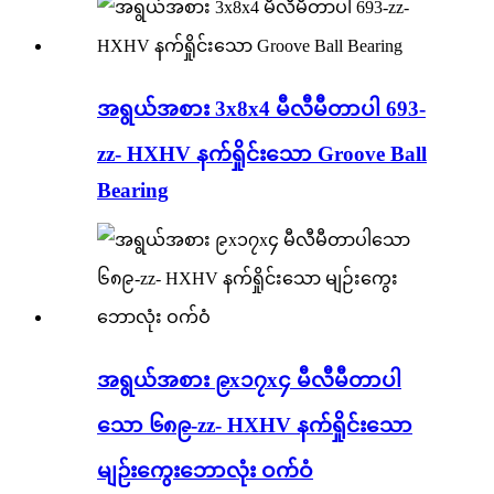
အရွယ်အစား 3x8x4 မီလီမီတာပါ 693-
zz- HXHV နက်ရှိုင်းသော Groove Ball
Bearing
အရွယ်အစား ၉x၁၇x၄ မီလီမီတာပါ
သော ၆၈၉-zz- HXHV နက်ရှိုင်းသော
မျဉ်းကွေးဘောလုံး ဝက်ဝံ