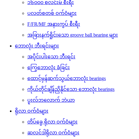
၁၆၀၀၀ စလင်းမ် စီးရီး
ပလတ်စတစ် ဝက်ဝံများ
F/FR/MF အနားကွပ် စီးရီး
အခြားနက်ရှိုင်းသော groove ball bearing များ
ဘောလုံး ဘီးရင်းများ
အပိုင်းပါးသော ဘီးရင်း
ကြွေဘောလုံး ခံခြင်း
ထောင့်မှန်ဆက်သွယ်ဘောလုံး bearings
ကိုယ်တိုင်ချိန်ညှိနိုင်သော ဘောလုံး bearings
ပူးလ်ဘလောက် ဘဲယာ
ရိုလာ ဝက်ဝံများ
တိပ်ခွေ ရိုလာ ဝက်ဝံများ
ဆလင်ဒါရိုလာ ဝက်ဝံများ