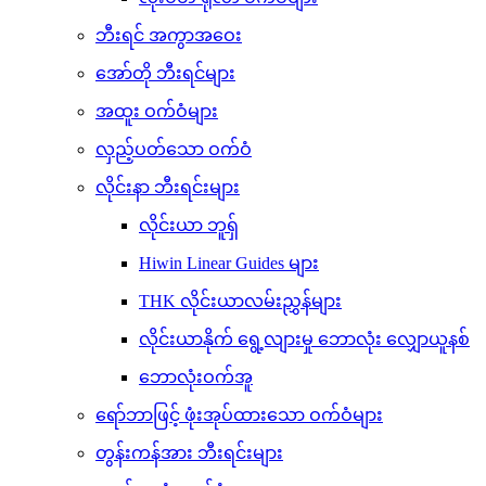
ဘီးရင် အကွာအဝေး
အော်တို ဘီးရင်များ
အထူး ဝက်ဝံများ
လှည့်ပတ်သော ဝက်ဝံ
လိုင်းနာ ​​ဘီးရင်းများ
လိုင်းယာ ဘူရှ်
Hiwin Linear Guides များ
THK လိုင်းယာလမ်းညွှန်များ
လိုင်းယာနိုက် ရွေ့လျားမှု ဘောလုံး လျှောယူနစ်
ဘောလုံးဝက်အူ
ရော်ဘာဖြင့် ဖုံးအုပ်ထားသော ဝက်ဝံများ
တွန်းကန်အား ဘီးရင်းများ