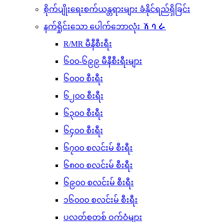
စိုက်ပျိုးရေးစက်ယန္တရားများ ခံနိုင်ရည်ရှိခြင်း
နက်ရှိုင်းသော ပေါက်ဘောလုံး ሽባራ
R/MR မီနီစီးရီး
၆၀၀-၆၉၉ မီနီစီးရီးများ
၆၀၀၀ စီးရီး
၆၂၀၀ စီးရီး
၆၃၀၀ စီးရီး
၆၄၀၀ စီးရီး
၆၇၀၀ စလင်းမ် စီးရီး
၆၈၀၀ စလင်းမ် စီးရီး
၆၉၀၀ စလင်းမ် စီးရီး
၁၆၀၀၀ စလင်းမ် စီးရီး
ပလတ်စတစ် ဝက်ဝံများ