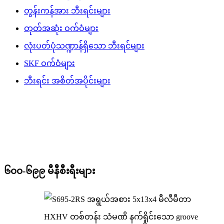
တွန်းကန်အား ဘီးရင်းများ
တုတ်အဆုံး ဝက်ဝံများ
လုံးပတ်ပုံသဏ္ဍာန်ရှိသော ဘီးရင်များ
SKF ဝက်ဝံများ
ဘီးရင်း အစိတ်အပိုင်းများ
၆၀၀-၆၉၉ မီနီစီးရီးများ