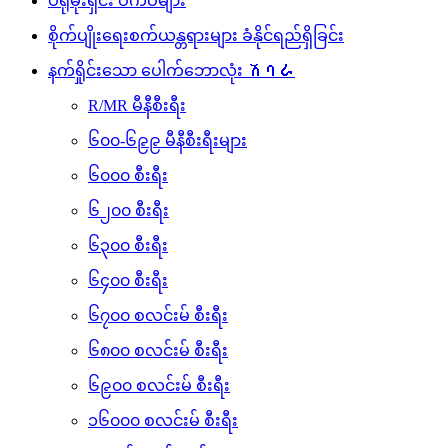
ပရိုမိုးရှင်း ဝက်ဝံများ
စိုက်ပျိုးရေးစက်ယန္တရားများ ခံနိုင်ရည်ရှိခြင်း
နက်ရှိုင်းသော ပေါက်ဘောလုံး ሽባራ
R/MR မီနီစီးရီး
၆၀၀-၆၉၉ မီနီစီးရီးများ
၆၀၀၀ စီးရီး
၆၂၀၀ စီးရီး
၆၃၀၀ စီးရီး
၆၄၀၀ စီးရီး
၆၇၀၀ စလင်းမ် စီးရီး
၆၈၀၀ စလင်းမ် စီးရီး
၆၉၀၀ စလင်းမ် စီးရီး
၁၆၀၀၀ စလင်းမ် စီးရီး