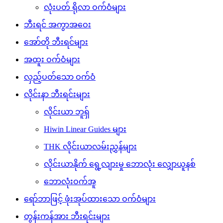
လုံးပတ် ရိုလာ ဝက်ဝံများ
ဘီးရင် အကွာအဝေး
အော်တို ဘီးရင်များ
အထူး ဝက်ဝံများ
လှည့်ပတ်သော ဝက်ဝံ
လိုင်းနာ ​​ဘီးရင်းများ
လိုင်းယာ ဘူရှ်
Hiwin Linear Guides များ
THK လိုင်းယာလမ်းညွှန်များ
လိုင်းယာနိုက် ရွေ့လျားမှု ဘောလုံး လျှောယူနစ်
ဘောလုံးဝက်အူ
ရော်ဘာဖြင့် ဖုံးအုပ်ထားသော ဝက်ဝံများ
တွန်းကန်အား ဘီးရင်းများ