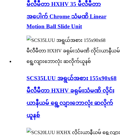
မီလီမီတာ HXHV 35 မီလီမီတာ
အပေါက် Chrome သံမဏိ Linear
Motion Ball Slide Unit
SCS35LUU အရွယ်အစား 155x90x68
မီလီမီတာ HXHV ခရုမ်းသံမဏိ လိုင်း
ယာနီယမ် ရွေ့လျားဘောလုံး ဆလိုက်
ယူနစ်