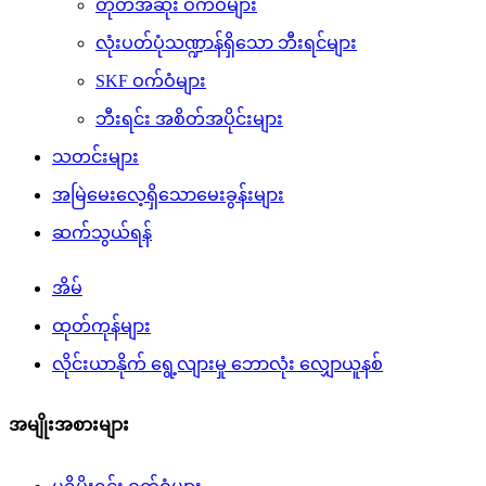
တုတ်အဆုံး ဝက်ဝံများ
လုံးပတ်ပုံသဏ္ဍာန်ရှိသော ဘီးရင်များ
SKF ဝက်ဝံများ
ဘီးရင်း အစိတ်အပိုင်းများ
သတင်းများ
အမြဲမေးလေ့ရှိသောမေးခွန်းများ
ဆက်သွယ်ရန်
အိမ်
ထုတ်ကုန်များ
လိုင်းယာနိုက် ရွေ့လျားမှု ဘောလုံး လျှောယူနစ်
အမျိုးအစားများ