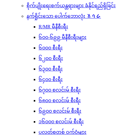
စိုက်ပျိုးရေးစက်ယန္တရားများ ခံနိုင်ရည်ရှိခြင်း
နက်ရှိုင်းသော ပေါက်ဘောလုံး ሽባራ
R/MR မီနီစီးရီး
၆၀၀-၆၉၉ မီနီစီးရီးများ
၆၀၀၀ စီးရီး
၆၂၀၀ စီးရီး
၆၃၀၀ စီးရီး
၆၄၀၀ စီးရီး
၆၇၀၀ စလင်းမ် စီးရီး
၆၈၀၀ စလင်းမ် စီးရီး
၆၉၀၀ စလင်းမ် စီးရီး
၁၆၀၀၀ စလင်းမ် စီးရီး
ပလတ်စတစ် ဝက်ဝံများ