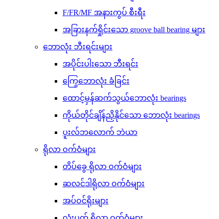
F/FR/MF အနားကွပ် စီးရီး
အခြားနက်ရှိုင်းသော groove ball bearing များ
ဘောလုံး ဘီးရင်းများ
အပိုင်းပါးသော ဘီးရင်း
ကြွေဘောလုံး ခံခြင်း
ထောင့်မှန်ဆက်သွယ်ဘောလုံး bearings
ကိုယ်တိုင်ချိန်ညှိနိုင်သော ဘောလုံး bearings
ပူးလ်ဘလောက် ဘဲယာ
ရိုလာ ဝက်ဝံများ
တိပ်ခွေ ရိုလာ ဝက်ဝံများ
ဆလင်ဒါရိုလာ ဝက်ဝံများ
အပ်ဝင်ရိုးများ
လုံးပတ် ရိုလာ ဝက်ဝံများ