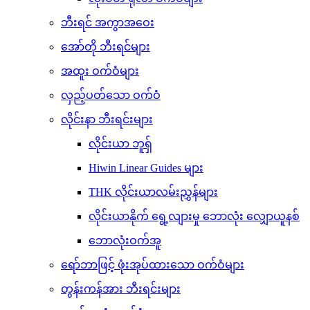
ဘီးရင် အကွာအဝေး
အော်တို ဘီးရင်များ
အထူး ဝက်ဝံများ
လှည့်ပတ်သော ဝက်ဝံ
လိုင်းနာ ​​ဘီးရင်းများ
လိုင်းယာ ဘူရှ်
Hiwin Linear Guides များ
THK လိုင်းယာလမ်းညွှန်များ
လိုင်းယာနိုက် ရွေ့လျားမှု ဘောလုံး လျှောယူနစ်
ဘောလုံးဝက်အူ
ရော်ဘာဖြင့် ဖုံးအုပ်ထားသော ဝက်ဝံများ
တွန်းကန်အား ဘီးရင်းများ