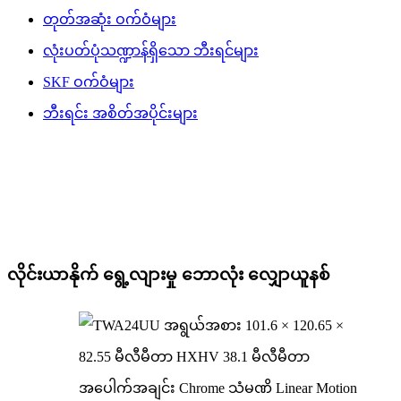
တုတ်အဆုံး ဝက်ဝံများ
လုံးပတ်ပုံသဏ္ဍာန်ရှိသော ဘီးရင်များ
SKF ဝက်ဝံများ
ဘီးရင်း အစိတ်အပိုင်းများ
လိုင်းယာနိုက် ရွေ့လျားမှု ဘောလုံး လျှောယူနစ်