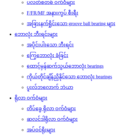
ပလတ်စတစ် ဝက်ဝံများ
F/FR/MF အနားကွပ် စီးရီး
အခြားနက်ရှိုင်းသော groove ball bearing များ
ဘောလုံး ဘီးရင်းများ
အပိုင်းပါးသော ဘီးရင်း
ကြွေဘောလုံး ခံခြင်း
ထောင့်မှန်ဆက်သွယ်ဘောလုံး bearings
ကိုယ်တိုင်ချိန်ညှိနိုင်သော ဘောလုံး bearings
ပူးလ်ဘလောက် ဘဲယာ
ရိုလာ ဝက်ဝံများ
တိပ်ခွေ ရိုလာ ဝက်ဝံများ
ဆလင်ဒါရိုလာ ဝက်ဝံများ
အပ်ဝင်ရိုးများ