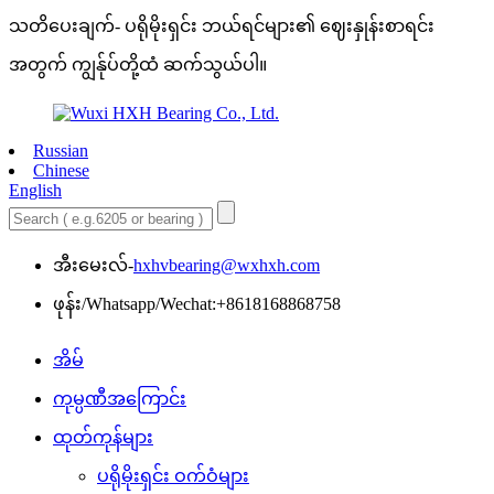
သတိပေးချက်- ပရိုမိုးရှင်း ဘယ်ရင်များ၏ ဈေးနှုန်းစာရင်း
အတွက် ကျွန်ုပ်တို့ထံ ဆက်သွယ်ပါ။
Russian
Chinese
English
အီးမေးလ်-
hxhvbearing@wxhxh.com
ဖုန်း/Whatsapp/Wechat:+8618168868758
အိမ်
ကုမ္ပဏီအကြောင်း
ထုတ်ကုန်များ
ပရိုမိုးရှင်း ဝက်ဝံများ