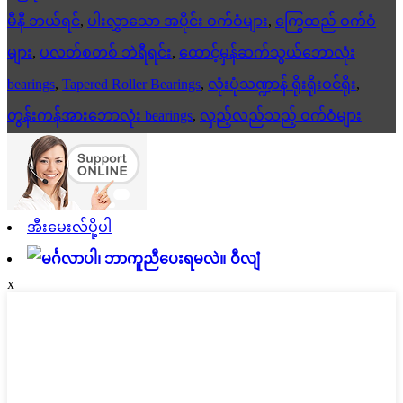
မီနီ ဘယ်ရင်
,
ပါးလွှာသော အပိုင်း ဝက်ဝံများ
,
ကြွေထည် ဝက်ဝံ
များ
,
ပလတ်စတစ် ဘဲရီရင်း
,
ထောင့်မှန်ဆက်သွယ်ဘောလုံး
bearings
,
Tapered Roller Bearings
,
လုံးပုံသဏ္ဍာန် ရိုးရိုးဝင်ရိုး
,
တွန်းကန်အားဘောလုံး bearings
,
လှည့်လည်သည့် ဝက်ဝံများ
အီးမေးလ်ပို့ပါ
ဝီလျံ
x