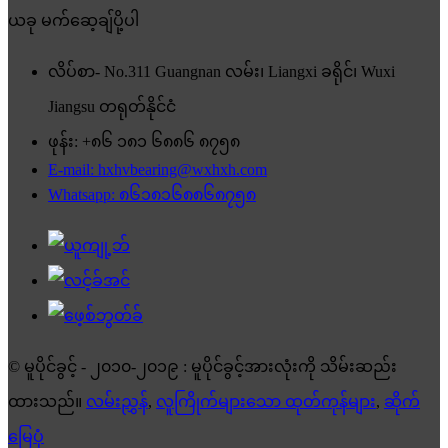
ယခု မက်ဆေ့ချ်ပို့ပါ
လိပ်စာ- No.311 Guangnan လမ်း၊ Liangxi ခရိုင်၊ Wuxi
Jiangsu တရုတ်နိုင်ငံ
ဖုန်း: +၈၆ ၁၈၁ ၆၈၈၆ ၈၇၅၈
E-mail: hxhvbearing@wxhxh.com
Whatsapp: ၈၆၁၈၁၆၈၈၆၈၇၅၈
© မူပိုင်ခွင့် - ၂၀၁၀-၂၀၁၉ : မူပိုင်ခွင့်အားလုံးကို သိမ်းဆည်း
ထားသည်။
လမ်းညွှန်
,
လူကြိုက်များသော ထုတ်ကုန်များ
,
ဆိုက်
မြေပုံ