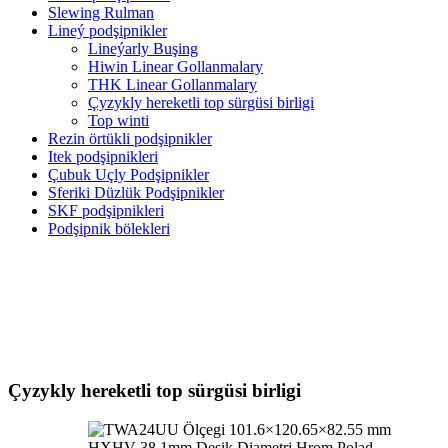
Slewing Rulman
Lineý podşipnikler
Lineýarly Buşing
Hiwin Linear Gollanmalary
THK Linear Gollanmalary
Çyzykly hereketli top sürgüsi birligi
Top winti
Rezin örtükli podşipnikler
Itek podşipnikleri
Çubuk Uçly Podşipnikler
Sferiki Düzlük Podşipnikler
SKF podşipnikleri
Podşipnik bölekleri
Çyzykly hereketli top sürgüsi birligi