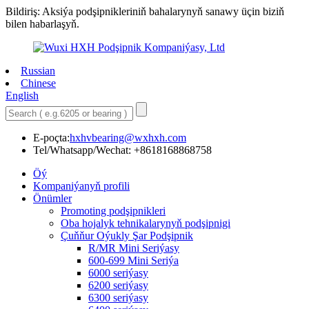
Bildiriş: Aksiýa podşipnikleriniň bahalarynyň sanawy üçin biziň
bilen habarlaşyň.
Russian
Chinese
English
E-poçta:
hxhvbearing@wxhxh.com
Tel/Whatsapp/Wechat: +8618168868758
Öý
Kompaniýanyň profili
Önümler
Promoting podşipnikleri
Oba hojalyk tehnikalarynyň podşipnigi
Çuňňur Oýukly Şar Podşipnik
R/MR Mini Seriýasy
600-699 Mini Seriýa
6000 seriýasy
6200 seriýasy
6300 seriýasy