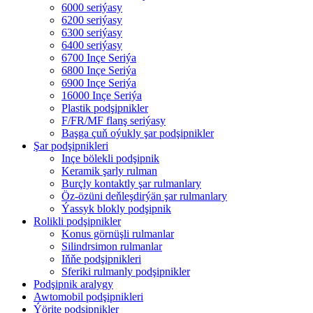
6000 seriýasy
6200 seriýasy
6300 seriýasy
6400 seriýasy
6700 Inçe Seriýa
6800 Inçe Seriýa
6900 Inçe Seriýa
16000 Inçe Seriýa
Plastik podşipnikler
F/FR/MF flanş seriýasy
Başga çuň oýukly şar podşipnikler
Şar podşipnikleri
Inçe bölekli podşipnik
Keramik şarly rulman
Burçly kontaktly şar rulmanlary
Öz-özüni deňleşdirýän şar rulmanlary
Ýassyk blokly podşipnik
Rolikli podşipnikler
Konus görnüşli rulmanlar
Silindrsimon rulmanlar
Iňňe podşipnikleri
Sferiki rulmanly podşipnikler
Podşipnik aralygy
Awtomobil podşipnikleri
Ýörite podşipnikler