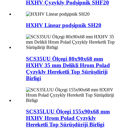
HXHV Çyzykly Podşipnik SHF20
HXHV Linear podşipnik SH20
SCS35UU Ölçegi 80x90x68 mm
HXHV 35 mm Delikli Hrom Polad
Çyzykly Hereketli Top Sürüşdiriji
Birligi
SCS35LUU Ölçegi 155x90x68 mm
HXHV Hrom Polad Çyzykly
Hereketli Top Sürüşdüriji Birligi