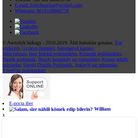
E-mail: hxhvbearing@wxhxh.com
Whatsapp: 8618168868758
© Awtorlyk hukugy - 2010-2019: Ähli hukuklar goralan.
Ýol
görkeziji
,
Gyzgyn önümler
,
Sahypanyň kartasy
Mini rulman
,
Inçe bölekli podşipnikler
,
Keramik podşipnikler
,
Plastik podşipnik
,
Burçly kontaktly şar rulmanlary
,
Konus şekilli
rulmanlar
,
Sferiki Düzlük Podşipnik
,
Itekleýji şar rulmanlar
,
Ýörelýän podşipnikler
E-poçta iber
William
x