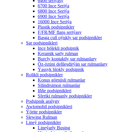
6400 seriýasy
6700 Inçe Seriýa
6800 Inçe Seriýa
6900 Inçe Seriýa
16000 Inçe Seriýa
Plastik podşipnikler
F/FR/MF flanş seriýasy
Başga çuň oýukly şar podşipnikler
Şar podşipnikleri
Inçe bölekli podşipnik
Keramik şarly rulman
Burçly kontaktly şar rulmanlary
Öz-özüni deňleşdirýän şar rulmanlary
Ýassyk blokly podşipnik
Rolikli podşipnikler
Konus görnüşli rulmanlar
Silindrsimon rulmanlar
Iňňe podşipnikleri
Sferiki rulmanly podşipnikler
Podşipnik aralygy
Awtomobil podşipnikleri
Ýörite podşipnikler
Slewing Rulman
Lineý podşipnikler
Lineýarly Buşing