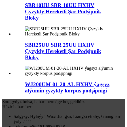
SBR10UU SBR 10UU HXHV
Çyzykly Hereketli Şar Podşipnik
Bloky
SBR25UU SBR 25UU HXHV
Çyzykly Hereketli Şar Podşipnik
Bloky
WJ200UM-01-20-AL HXHV ýagsyz
alýumin çyzykly korpus podşipnigi
Soragyňyz bolsa, habar ibermäge hoş geldiňiz.
Häzir habar iber
Salgysy: Hytaýyň Wuxi Jiangsu, Liangxi etraby, Guangnan
ýoly .1111
Telefon: +86 181 6886 8758