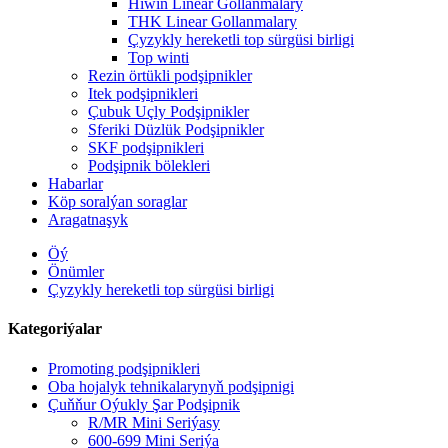
Hiwin Linear Gollanmalary
THK Linear Gollanmalary
Çyzykly hereketli top sürgüsi birligi
Top winti
Rezin örtükli podşipnikler
Itek podşipnikleri
Çubuk Uçly Podşipnikler
Sferiki Düzlük Podşipnikler
SKF podşipnikleri
Podşipnik bölekleri
Habarlar
Köp soralýan soraglar
Aragatnaşyk
Öý
Önümler
Çyzykly hereketli top sürgüsi birligi
Kategoriýalar
Promoting podşipnikleri
Oba hojalyk tehnikalarynyň podşipnigi
Çuňňur Oýukly Şar Podşipnik
R/MR Mini Seriýasy
600-699 Mini Seriýa