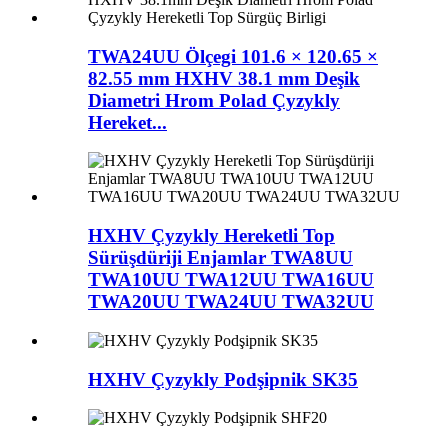
TWA24UU Ölçegi 101.6 × 120.65 ×
82.55 mm HXHV 38.1 mm Deşik
Diametri Hrom Polad Çyzykly
Hereket...
HXHV Çyzykly Hereketli Top
Sürüşdüriji Enjamlar TWA8UU
TWA10UU TWA12UU TWA16UU
TWA20UU TWA24UU TWA32UU
HXHV Çyzykly Podşipnik SK35