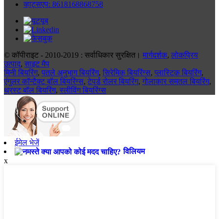
व्हाट्सएप: 8618168868758
© कॉपीराइट - 2010-2019 : सर्वाधिकार सुरक्षित।
मार्गदर्शक
,
लोकप्रिय
उत्पाद
,
साइट मैप
मिनी बियरिंग
,
पतले अनुभाग बियरिंग
,
सिरेमिक बियरिंग्स
,
प्लास्टिक बियरिंग
,
एंगुलर कॉन्टैक्ट बॉल बियरिंग्स
,
टेपर्ड रोलर बियरिंग
,
गोलाकार समतल बियरिंग
,
थ्रस्ट बॉल बियरिंग
,
स्लीविंग बियरिंग्स
ईमेल भेजें
विलियम
x