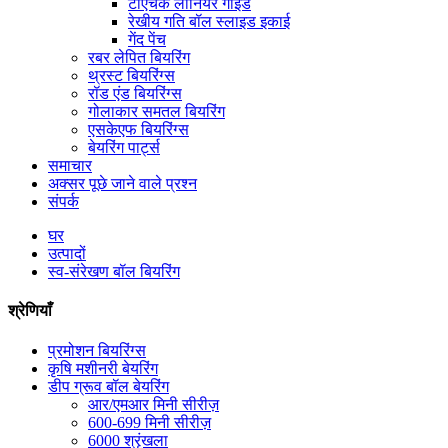
टीएचके लीनियर गाइड
रेखीय गति बॉल स्लाइड इकाई
गेंद पेंच
रबर लेपित बियरिंग
थ्रस्ट बियरिंग्स
रॉड एंड बियरिंग्स
गोलाकार समतल बियरिंग
एसकेएफ बियरिंग्स
बेयरिंग पार्ट्स
समाचार
अक्सर पूछे जाने वाले प्रश्न
संपर्क
घर
उत्पादों
स्व-संरेखण बॉल बियरिंग
श्रेणियाँ
प्रमोशन बियरिंग्स
कृषि मशीनरी बेयरिंग
डीप ग्रूव बॉल बेयरिंग
आर/एमआर मिनी सीरीज़
600-699 मिनी सीरीज़
6000 श्रृंखला