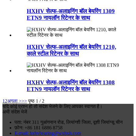
HXHV सेल्फ-अलाइनिंग बॉल बेयरिंग 1309
ETN9 नायलॉन रिटेनर के साथ
HXHV सेल्फ-अलाइनिंग बॉल बेयरिंग 1210,
काले स्टील रिटेनर के साथ
HXHV सेल्फ-अलाइनिंग बॉल बेयरिंग 1308
ETN9 नायलॉन रिटेनर के साथ
1
2
अगला >
>>
पृष्ठ 1 / 2
यदि कोई प्रश्न हो तो संदेश भेजने के लिए आपका स्वागत है।
अभी संदेश भेजें
पता: नंबर 311 गुआंगनान रोड, लियांग्शी जिला, वूशी जियांग्सू चीन
फ़ोन: +86 181 6886 8758
E-mail: hxhvbearing@wxhxh.com