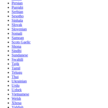
Persian
Punjabi
Serbian
Sesotho
Sinhala
Slovak
Slovenian
Somali
Samoan
Scots Gaelic
Shona
Sindhi
Sundanese
Swahili
Tajik
Tamil
Telugu
Thai
Ukrainian
Urdu
Uzbek
Vietnamese
Welsh
Xhosa
Yiddish