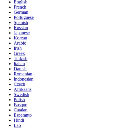
English
French
German
Portuguese
Spanish
Russian
Japanese
Korean
Arabic
Irish
Greek
Turkish
Italian
Danish
Romanian
Indonesian
Czech
Afrikaans
Swedish
Polish
Basque
Catalan
Esperanto
Hindi
Lao