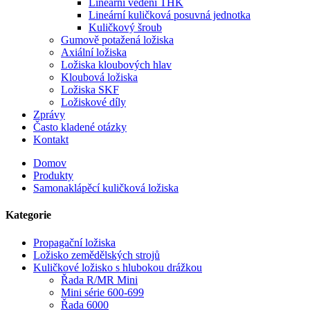
Lineární vedení THK
Lineární kuličková posuvná jednotka
Kuličkový šroub
Gumově potažená ložiska
Axiální ložiska
Ložiska kloubových hlav
Kloubová ložiska
Ložiska SKF
Ložiskové díly
Zprávy
Často kladené otázky
Kontakt
Domov
Produkty
Samonaklápěcí kuličková ložiska
Kategorie
Propagační ložiska
Ložisko zemědělských strojů
Kuličkové ložisko s hlubokou drážkou
Řada R/MR Mini
Mini série 600-699
Řada 6000