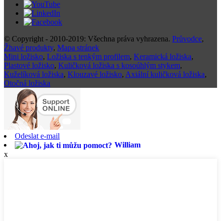
© Copyright - 2010-2019: Všechna práva vyhrazena.
Průvodce
,
Žhavé produkty
,
Mapa stránek
Mini ložisko
,
Ložiska s tenkým profilem
,
Keramická ložiska
,
Plastové ložisko
,
Kuličková ložiska s kosoúhlým stykem
,
Kuželíková ložiska
,
Klouzavé ložisko
,
Axiální kuličková ložiska
,
Otočná ložiska
Odeslat e-mail
William
x