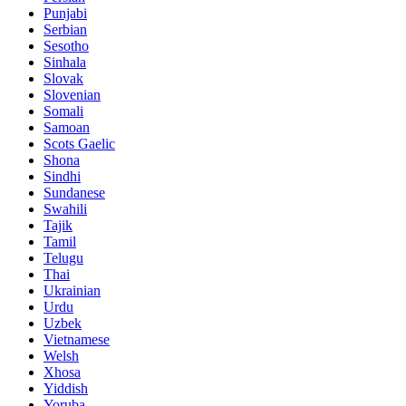
Punjabi
Serbian
Sesotho
Sinhala
Slovak
Slovenian
Somali
Samoan
Scots Gaelic
Shona
Sindhi
Sundanese
Swahili
Tajik
Tamil
Telugu
Thai
Ukrainian
Urdu
Uzbek
Vietnamese
Welsh
Xhosa
Yiddish
Yoruba