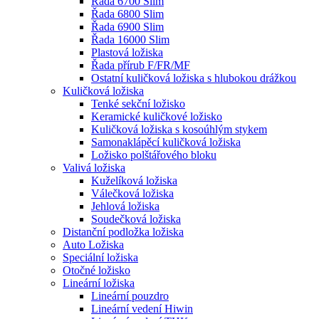
Řada 6700 Slim
Řada 6800 Slim
Řada 6900 Slim
Řada 16000 Slim
Plastová ložiska
Řada přírub F/FR/MF
Ostatní kuličková ložiska s hlubokou drážkou
Kuličková ložiska
Tenké sekční ložisko
Keramické kuličkové ložisko
Kuličková ložiska s kosoúhlým stykem
Samonaklápěcí kuličková ložiska
Ložisko polštářového bloku
Valivá ložiska
Kuželíková ložiska
Válečková ložiska
Jehlová ložiska
Soudečková ložiska
Distanční podložka ložiska
Auto Ložiska
Speciální ložiska
Otočné ložisko
Lineární ložiska
Lineární pouzdro
Lineární vedení Hiwin