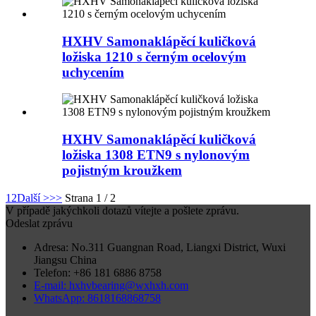
HXHV Samonaklápěcí kuličková
ložiska 1210 s černým ocelovým
uchycením
HXHV Samonaklápěcí kuličková
ložiska 1308 ETN9 s nylonovým
pojistným kroužkem
1
2
Další >
>>
Strana 1 / 2
V případě jakýchkoli dotazů vítejte a pošlete zprávu.
Odeslat zprávu
Adresa: No.311 Guangnan Road, Liangxi District, Wuxi
Jiangsu China
Telefon: +86 181 6886 8758
E-mail: hxhvbearing@wxhxh.com
WhatsApp: 8618168868758