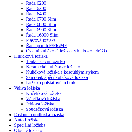
Řada 6200
Řada 6300
Řada 6400
Řada 6700 Slim
Řada 6800 Slim
Řada 6900 Slim
Řada 16000 Slim
Plastová ložiska
Řada přírub F/FR/MF
Ostatní kuličková ložiska s hlubokou drážkou
Kuličková ložiska
Tenké sekční ložisko
Keramické kuličkové ložisko
Kuličková ložiska s kosoúhlým stykem
Samonaklápěcí kuličková ložiska
Ložisko polštářového bloku
Valivá ložiska
Kuželíková ložiska
Válečková ložiska
Jehlová ložiska
Soudečková ložiska
Distanční podložka ložiska
Auto Ložiska
Speciální ložiska
Otočné ložisko