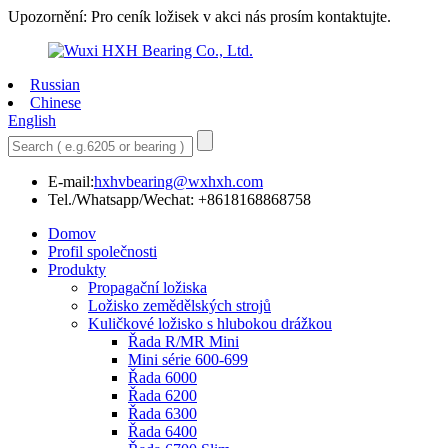
Upozornění: Pro ceník ložisek v akci nás prosím kontaktujte.
Russian
Chinese
English
E-mail:
hxhvbearing@wxhxh.com
Tel./Whatsapp/Wechat: +8618168868758
Domov
Profil společnosti
Produkty
Propagační ložiska
Ložisko zemědělských strojů
Kuličkové ložisko s hlubokou drážkou
Řada R/MR Mini
Mini série 600-699
Řada 6000
Řada 6200
Řada 6300
Řada 6400