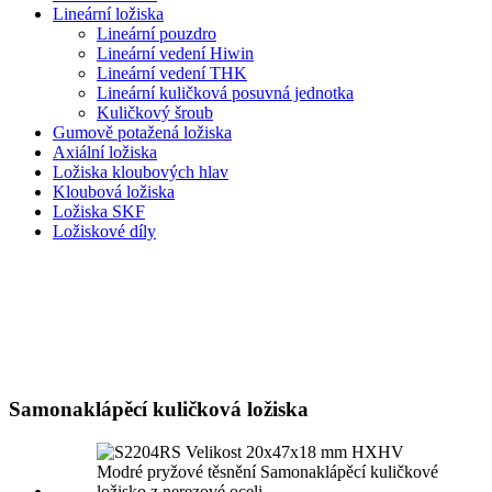
Lineární ložiska
Lineární pouzdro
Lineární vedení Hiwin
Lineární vedení THK
Lineární kuličková posuvná jednotka
Kuličkový šroub
Gumově potažená ložiska
Axiální ložiska
Ložiska kloubových hlav
Kloubová ložiska
Ložiska SKF
Ložiskové díly
Samonaklápěcí kuličková ložiska